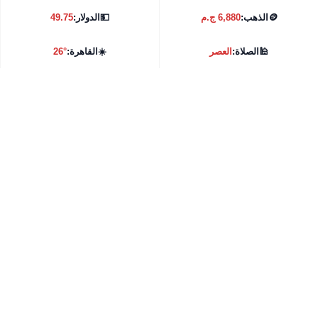
🪙
الذهب:
6,880 ج.م
💵
الدولار:
49.75
🕌
الصلاة:
العصر
☀️
القاهرة:
26°