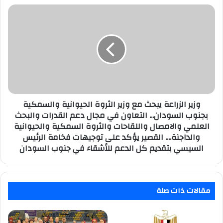
أولمبياد
وزير
طوكيو
الزراعة
2020
يبحث
مع
وزير
الثروة
الحيوانية
والسمكية
بجنوب
السودان...
وزير الزراعة يبحث مع وزير الثروة الحيوانية والسمكية
التعاون
بجنوب السودان... التعاون في مجال دعم القدرات والبحث
في
العلمي والامصال واللقاحات والثروة السمكية والحيوانية
مجال
والداجنة.... القصير يؤكد على توجيهات فخامة الرئيس
دعم
السيسي بتقديم كل الدعم للأشقاء في جنوب السودان
القدرات
والبحث
العلمي
والامصال
مقالات ذات صلة
واللقاحات
والثروة
السمكية