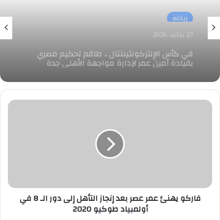
رياضة
رياضة
27 يوليو، 2026
انتخاب مجلس إدارة رابطة أندية القسم الأول
27 يوليو، 2026
بالتزكية
فاركو
في كأس الإنتركونتيننتال .. طاقم تحكيم مصري
يهنئ
بقيادة أمين عمر لإدارة مواجهة الأهلي جدة
عمر
وأوكلاند أف سي
عصر
بعد
إنجاز
التأهل
إلى
دور
الـ
فاركو يهنئ عمر عصر بعد إنجاز التأهل إلى دور الـ 8 في
8
أولمبياد طوكيو 2020
في