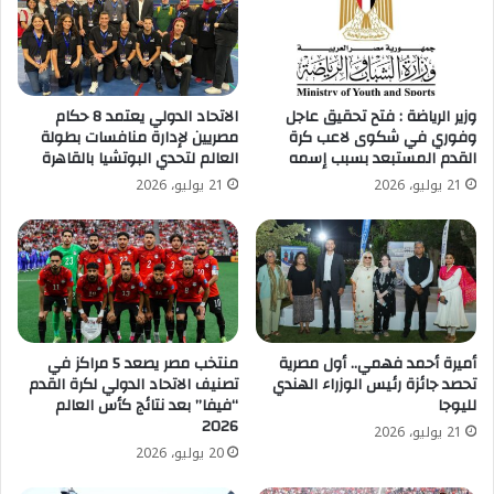
والحيوانية
والداجنة....
القصير
يؤكد
على
وزير الرياضة : فتح تحقيق عاجل
الاتحاد الدولي يعتمد 8 حكام
توجيهات
وفوري في شكوى لاعب كرة
مصريين لإدارة منافسات بطولة
فخامة
القدم المستبعد بسبب إسمه
العالم لتحدي البوتشيا بالقاهرة
الرئيس
21 يوليو، 2026
21 يوليو، 2026
السيسي
بتقديم
كل
الدعم
للأشقاء
في
جنوب
السودان
أميرة أحمد فهمي.. أول مصرية
منتخب مصر يصعد 5 مراكز في
تحصد جائزة رئيس الوزراء الهندي
تصنيف الاتحاد الدولي لكرة القدم
لليوجا
“فيفا” بعد نتائج كأس العالم
2026
21 يوليو، 2026
20 يوليو، 2026