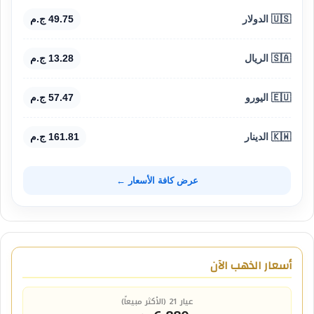
🇺🇸 الدولار
49.75 ج.م
🇸🇦 الريال
13.28 ج.م
🇪🇺 اليورو
57.47 ج.م
🇰🇼 الدينار
161.81 ج.م
عرض كافة الأسعار ←
أسعار الذهب الآن
عيار 21 (الأكثر مبيعاً)