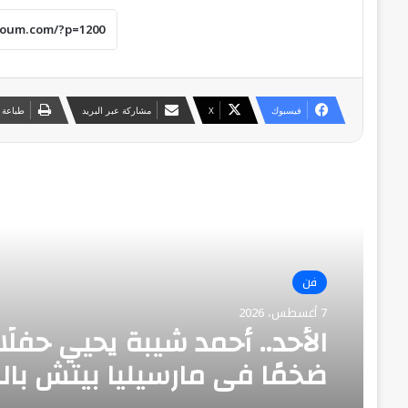
فيسبوك
‫X
مشاركة عبر البريد
طباعة
أقرأ التالي
فن
7 أغسطس، 2026
الأحد.. أحمد شيبة يحيي حفلًا غ
ضخمًا في مارسيليا بيتش با