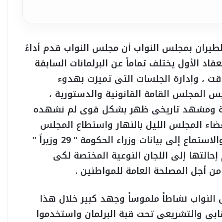
لطيران بمجلس النواب أن مجلس النواب قدم أداءً
عقاد الأول يختلف تماماً عن البرلمانات السابقة
وقت ، وإدارة الجلسات التى تميزت بهدوء
س المجلس القامة القانونية والدستورية ،
نية ومشهد تاريخى ظهر بشكل قوى لم نشهده
ضاء المجلس الليل بالنهار واستطاع المجلس
ممارسة مهامه الرقابية على أعمال الحكومة والاستماع إلى بيانات وزراء الحكومة ” 29 وزيراً ”
حالتها إلى اللجان النوعية المختصة لكى
 أجل المصلحة العامة للمواطنين .
 النواب نشاطاً ملموساً وجهد كبير خلال هذا
قابى والتشريعى تحت قبة البرلمان واستخدموا