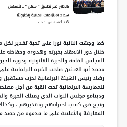
بالخارج عبر تطبيق ” سهل ” .. لتسهيل
سداد الالتزامات المالية إلكترونيًا
7 أغسطس، 2026
كما وجهت النائبة نورا على تحية تقدير لكل
خلال دور الانعقاد بخبرته وهدوءه وحفاظه ع
المجلس القامة والخبرة القانونية ودوره الحيو
محمد أبو العينين صاحب الخبرة البرلمانية ع
رشاد رئيس الهيئة البرلمانية لحزب مستقبل و
للممارسة البرلمانية تحت القبة من أجل مصلحة
ودينامو مجلس النواب الذى يمتلك الخبرة وا
ونجح فى كسب احترامهم وتقديرهم ، وكذلك كل 
المعارضة والأغلبية على ما قدموه من جهد م