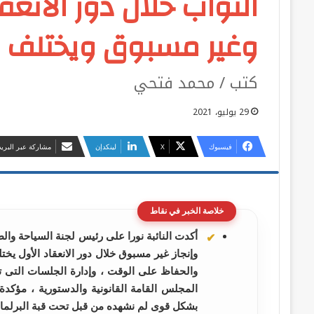
النواب خلال دور الانعق
وغير مسبوق ويختلف عن
كتب / محمد فتحي
29 يوليو، 2021
فيسبوك
‫X
لينكدإن
مشاركة عبر البريد
خلاصة الخبر في نقاط
أكدت النائبة نورا على رئيس لجنة السياحة وال
وإنجاز غير مسبوق خلال دور الانعقاد الأول يختل
والحفاظ على الوقت ، وإدارة الجلسات التى ت
المجلس القامة القانونية والدستورية ، مؤكد
بشكل قوى لم نشهده من قبل تحت قبة البرلما