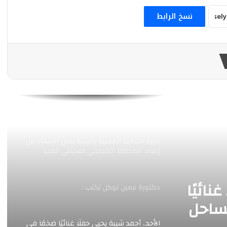
وزير النقل يبحث مع وزيري البنية التحتية والنقل
التشاديين تعزيز التعاون في مشروعات النقل
نسخ الرابط
واللوجستيات والطرق والسكك الحديدية
تعرف على برامج كلية الإدارة بالجامعة المصرية
الروسية وفرص عمل خريجيها.. بالصور
فى ختام مهرجان الأوبرا الصيفى : طارق طرقان
يفتح نوافذ الأحلام على شارات مسلسلات
الرسوم المتحركة فى المكشوف
وزيرة التنمية المحلية والبيئة تعلن الانتهاء من
إعداد المخطط التفصيلي لمدينتي المنيا
ويوسف الصديق
نائيًا
​دكتورة نرمين توكل تكتب :
لساحل
الأحد.. أحمد شيبة يحيي حفلًا غنائيًا ضخمًا في