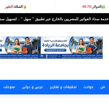
الدولار:
49.75
الصلاة:
الظهر
ين بالخارج عبر تطبيق ” سهل ” .. لتسهيل سداد الالتزامات المالية إلكترون
فن
حوادث
تحقيقات و تقارير
عربى و دولى
منوعات