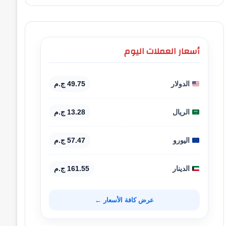
أسعار العملات اليوم
الدولار
49.75 ج.م
الريال
13.28 ج.م
اليورو
57.47 ج.م
الدينار
161.55 ج.م
عرض كافة الأسعار ←