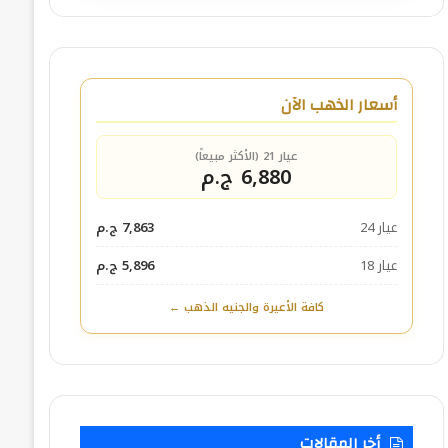
أسعار الذهب الآن
عيار 21 (الأكثر مبيعاً)
6,880 ج.م
عيار 24
7,863 ج.م
عيار 18
5,896 ج.م
كافة الأعيرة والجنيه الذهب ←
أخر المقالات