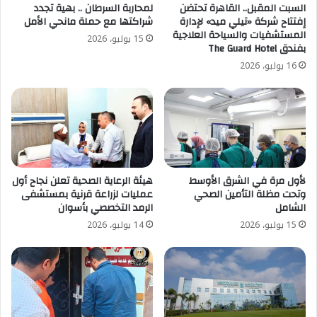
السبت المقبل.. القاهرة تحتضن
لمحاربة السرطان .. بهية تجدد
إفتتاح شركة «تيلي ميد» لإدارة
شراكتها مع حملة مانحي الأمل
المستشفيات والسياحة العلاجية
15 يوليو، 2026
بفندق The Guard Hotel
16 يوليو، 2026
لأول مرة في الشرق الأوسط
هيئة الرعاية الصحية تعلن نجاح أول
وتحت مظلة التأمين الصحي
عمليات لزراعة قرنية بمستشفى
الشامل
الرمد التخصصي بأسوان
15 يوليو، 2026
14 يوليو، 2026