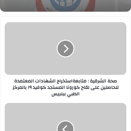
صحة
الشرقية
:
متابعةاستخراج
الشهادات
المعتمدة
للحاصلين
على
لقاح
كورونا
صحة الشرقية : متابعةاستخراج الشهادات المعتمدة
المستجد
للحاصلين على لقاح كورونا المستجد كوفيد ١٩ بالمركز
كوفيد
الطبي ببلبيس
١٩
بالمركز
مبادرة
الطبي
كمل
ببلبيس
يا
سيسي
تنعي