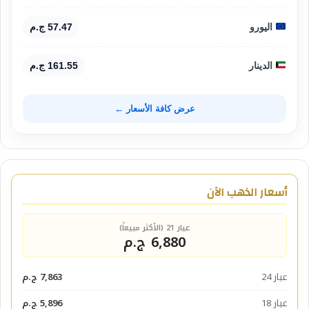
اليورو
57.47 ج.م
الدينار
161.55 ج.م
عرض كافة الأسعار ←
أسعار الذهب الآن
عيار 21 (الأكثر مبيعاً)
6,880 ج.م
عيار 24
7,863 ج.م
عيار 18
5,896 ج.م