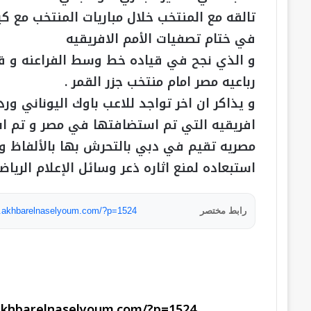
تالقه مع المنتخب خلال مباريات المنتخب مع كين
في ختام تصفيات الأمم الافريقيه
و الذي نجح في قياده خط وسط الفراعنه و 
رباعيه مصر امام منتخب جزر القمر .
و يذاكر ان اخر تواجد للاعب باوك اليوناني 
افريقيه التي تم استضافتها في مصر و تم ا
مصريه تقيم في دبي بالتحرش بها بالألفاظ و م
استبعاده لمنع اثاره ذعر وسائل الإعلام الرياضي
رابط مختصر
w.akhbarelnaselyoum.com/?p=1524