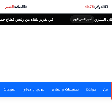
💵
الدولار:
49.75
🕌
الصلاة:
العصر
في تقرير تلقاه من رئيس قطاع حماية وتطوير نهر النيل
ليوم
أخ
فن
حوادث
تحقيقات و تقارير
عربى و دولى
منوعات