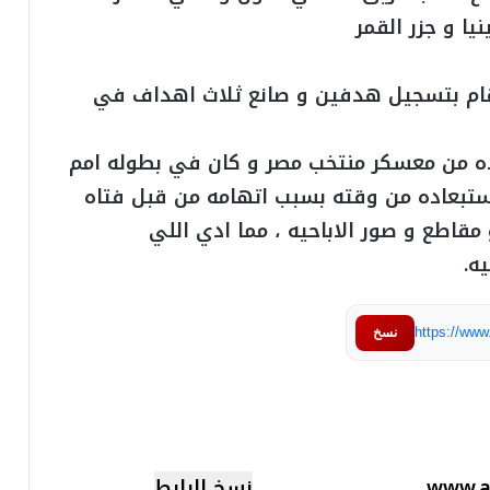
يا و جزر القمر
قام بتسجيل هدفين و صانع ثلاث اهداف في
ورده من معسكر منتخب مصر و كان في بطوله امم
ستبعاده من وقته بسبب اتهامه من قبل فتاه
قاطع و صور الاباحيه ، مما ادي اللي
ه.
https://ww
نسخ
نسخ الرابط