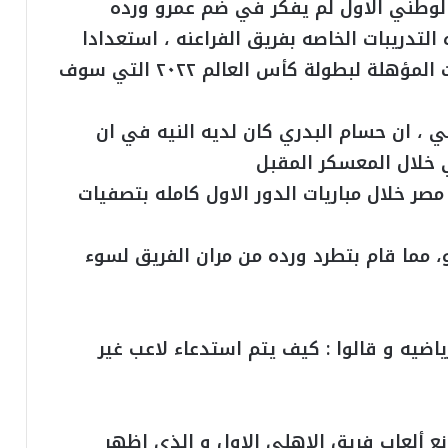
الوطني الاول لم يفكر في ضم عمرو ورده
تدريبات الخاصه بفريق الفراعنه ، استعدادا
لمواجهة أنجولا و الجابون في بدايه التصفيات المؤهلة لبطولة كأس العالم ٢٠٢٢ التي سوف
 ، ان حسام البدري كان لديه النيه في ان
خلال المعسكر المقبل
صر خلال مباريات الدور الاول كامله بتصفيات
 مما قام بتطرد ورده من مران الفريق لسوء
ياضيه و قالوا : كيف يتم استدعاء لاعب غير
 ألعاب فريق الاهلي الاول و الذي اظهر