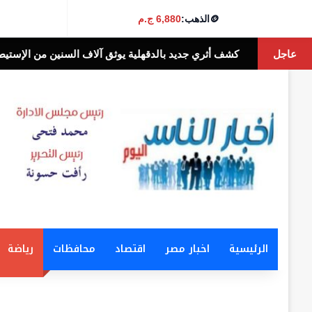
🪙
الذهب:
6,880 ج.م
عاجل
ثري جديد بالدقهلية يوثق آلاف السنين من الإستيطان البشري
أخبار الناس ا
الرئيسية
اخبار مصر
اقتصاد
محافظات
رياضة