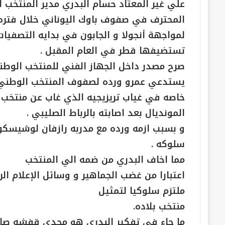
علي غير المعتاد حسام البدري مدير المنتخب 
المحترف في صفوف باوك اليوناني خلال فتره ال
تستضيفها قطر في العام المقبل .
صرح مصدر داخل الجهاز الفني للمنتخب الوطني
يستدعي عمرو ورده لصفوف المنتخب الوطني 
خاصه في غياب تريزيجيه الذي غاب عن منتخب م
المونديال بعد اصابته بالرباط الصليبي .
و بسبب ازمه ورده مع مدربه رازفان لوشيسكو،
سلوكه .
مما اخاف البدري من ضمه الي المنتخب
اعتبارا من غضب الجماهير و وسائل الإعلام الر
ملتزم سلوكيا لتمثيل
منتخب بلاده.
ما جاء في تفكير البدري هو مجدي قفشه صانع