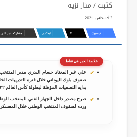
كتبت / منار نزيه
3 أغسطس، 2021
فيسبوك
‫X
لينكدإن
مشاركة عبر البريد
خلاصة الخبر في نقاط
علي غير المعتاد حسام البدري مدير المنتخ
صفوف باوك اليوناني خلال فتره التدريبات الخاص
بدايه التصفيات المؤهلة لبطولة كأس العالم ٢٠٢٢ التي سوف تستضيفها قطر في العام المقبل
صرح مصدر داخل الجهاز الفني للمنتخب الوطن
ورده لصفوف المنتخب الوطني خلال المعسكر 