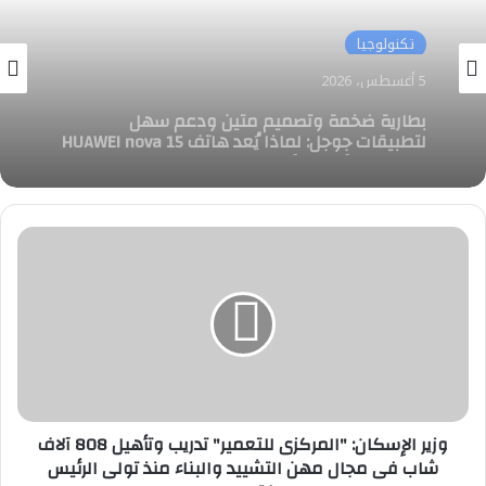
بترول وطاقة
تكنولوجيا
5 أغسطس، 2026
5 أغسطس، 2026
بيان توضيحي صادر عن شركة ناتجاس
وزير
بطارية ضخمة وتصميم متين ودعم سهل
الإسكان:
لتطبيقات جوجل: لماذا يُعد هاتف HUAWEI nova 15
"المركزى
Max مصممًا خصيصًا لإجازة الصيف
للتعمير"
تدريب
وتأهيل
808
آلاف
شاب
فى
وزير الإسكان: "المركزى للتعمير" تدريب وتأهيل 808 آلاف
مجال
شاب فى مجال مهن التشييد والبناء منذ تولى الرئيس