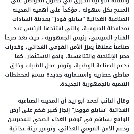
والنقلة النوعية الكبرى في حصول المواطن على
المنتج بكل سهولة ، مؤكداً على أهمية المدينة
الصناعية الغذائية “سايلو فودز” بمدينة السادات
بمحافظة المنوفية، والتي افتتحها الرئيس عبد
الفتاح السيسي، رئيس الجمهورية ، حيث تعد صرحاً
صناعياً عملاقاً يعزز الأمن القومي الغذائي، وقدرات
مصر الإنتاجية والتنافسية، ونمو الاستثمار، كما
تدعم الصناعة الوطنية، وتوفر عمل للشباب وخلق
مناطق حضارية واستثمارية جديدة تتسع لمخططات
التنمية بالجمهورية الجديدة.
وقال النائب أحمد أبو زيد أن المدينة الصناعية
الغذائية “سايلو فوودز” إنجاز كبير ضخم على أرض
الواقع يساهم في توفير الغذاء الصحي للمصريين
ودعم الأمن القومي الغذائي، وتوفير بيئة غذائية