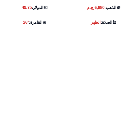
🪙
الذهب:
6,880 ج.م
💵
الدولار:
49.75
🕌
الصلاة:
الظهر
☀️
القاهرة:
26°