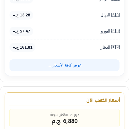
🇸🇦 الريال
13.28 ج.م
🇪🇺 اليورو
57.47 ج.م
🇰🇼 الدينار
161.81 ج.م
عرض كافة الأسعار ←
أسعار الذهب الآن
عيار 21 (الأكثر مبيعاً)
6,880 ج.م