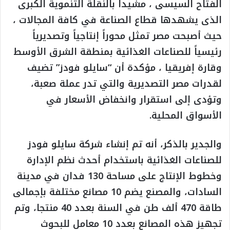
الفتاح السيسى ، مشيداً بالنقلة التنموية الكبرى
الذى يشهدها قطاع الصناعة في كافة المجالات ،
حيث أصبحت مصر تمثل محوراً إنتاجياً وتصديرياً
رئيسياً للصناعات الغذائية بمنطقة الشرق الأوسط
وقارة إفريقيا ، مؤكدة أن “سايلو فودز” تضيف
لقدرات مصر التصديرية والتي تدر عملة صعبة،
وتؤدى إلى استقرار وانخفاض الأسعار في
الأسواق المحلية.
والجدير بالذكر، أنه تم إنشاء شركة سايلو فودز
للصناعات الغذائية باستخدام أحدث نظم الإدارة
وخطوط الإنتاج على مساحة 130 فدان في مدينة
السادات، والمصنع يضم 10 مصانع مختلفة بإجمالى
طاقة 470 ألف طن في السنة بعدد 40 منتجا، وتم
تجهيز هذه المصانع بعدد 10 معامل للبحوث