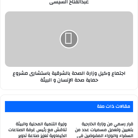
مهن
عبدالفتاح السيسى
التشييد
والبناء
اجتماع
منذ
وكيل
تولى
وزارة
الرئيس
الصحة
عبدالفتاح
بالشرقية
السيسى
باستشارى
مشروع
حماية
صحة
الإنسان
اجتماع وكيل وزارة الصحة بالشرقية باستشارى مشروع
و
حماية صحة الإنسان و البيئة
البيئة
مقالات ذات صلة
قرار رسمي من وزارة الخارجية
وزيرة التنمية المحلية والبيئة
بتعيين وتعديل مسميات عدد من
تناقش مع رئيس غرفة الصناعات
السفراء والوزراء المفوضين في
الكيماوية تعزيز صناعة تدوير