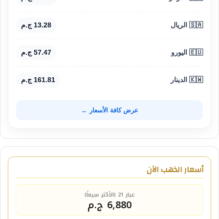
🇸🇦 الريال
13.28 ج.م
🇪🇺 اليورو
57.47 ج.م
🇰🇼 الدينار
161.81 ج.م
عرض كافة الأسعار ←
أسعار الذهب الآن
عيار 21 (الأكثر مبيعاً)
6,880 ج.م