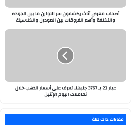
بين
الجودة
والتكلفة
أصحاب معرض أثاث يكشفون سر التوازن ما بين الجودة
وأهم
والتكلفة وأهم الفروقات بين المودرن والكلاسيك
الفروقات
بين
عيار
المودرن
21
والكلاسيك
بـ
3767
جنيها..
تعرف
على
أسعار
الذهب
خلال
عيار 21 بـ 3767 جنيها.. تعرف على أسعار الذهب خلال
تعاملات
تعاملات اليوم الإثنين
اليوم
الإثنين
مقالات ذات صلة