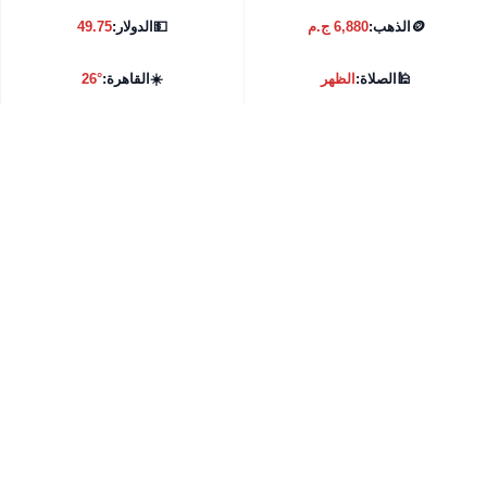
🪙
الذهب:
6,880 ج.م
💵
الدولار:
49.75
🕌
الصلاة:
الظهر
☀️
القاهرة:
26°