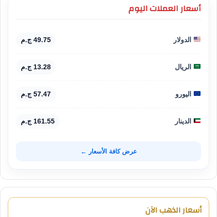
أسعار العملات اليوم
الدولار
49.75 ج.م
الريال
13.28 ج.م
اليورو
57.47 ج.م
الدينار
161.55 ج.م
عرض كافة الأسعار ←
أسعار الذهب الآن