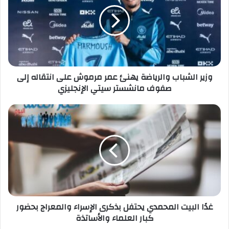
والرياضة
إلكترونيًا
يهنئ
عمر
مرموش
على
انتقاله
إلى
صفوف
وزير الشباب والرياضة يهنئ عمر مرموش على انتقاله إلى
مانشستر
صفوف مانشستر سيتي الإنجليزي
سيتي
الإنجليزي
غدًا
البيت
المحمدي
يحتفل
بذكرى
الإسراء
والمعراج
بحضور
كبار
العلماء
غدًا البيت المحمدي يحتفل بذكرى الإسراء والمعراج بحضور
والأساتذة
كبار العلماء والأساتذة