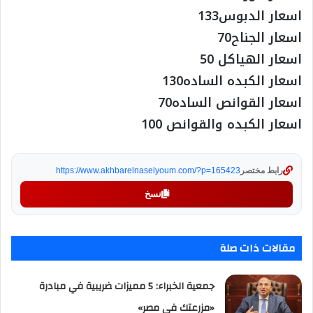
اسعار الدبوس133
اسعار الجناح70
اسعار الهياكل 50
اسعار الكبده الساده130
اسعار القوانص الساده70
اسعار الكبده والقوانص 100
رابط مختصر
https://www.akhbarelnaselyoum.com/?p=165423
نسخ
مقالات ذات صلة
جمعية الخبراء: 5 مميزات ضريبية في مبادرة
«مزرعتك في مصر»