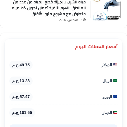
مياه الشرب بالجيزة: قطع المياه عن عدد من
المناطق بالهرم لتنفيذ أعمال تحويل خط مياه
متعارض مع مشروع مترو الأنفاق
6 أغسطس، 2026
أسعار العملات اليوم
الدولار
49.75 ج.م
الريال
13.28 ج.م
اليورو
57.47 ج.م
الدينار
161.55 ج.م