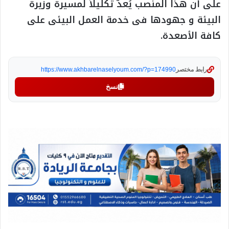
على أن هذا المنصب يُعدّ تكليلاً لمسيرة وزيرة
البيئة و جهودها فى خدمة العمل البيئى على
كافة الأصعدة.
رابط مختصر
https://www.akhbarelnaselyoum.com/?p=174990
نسخ