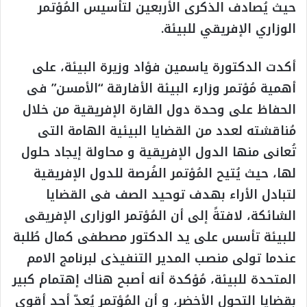
حيث يُصادف الذكرى الأربعين لتأسيس المُؤتمر
الوزاري الإفريقي للبيئة.
أكدت الدكتورة ياسمين فؤاد وزيرة البيئة، على
أهمية مُؤتمر وزارء البيئة الأفارقة “الأمسن” فى
الحفاظ على وحدة دول القارة الإفريقية من خلال
مُناقشته لعدد من القضايا البيئية الهامة التى
تُعانى منها الدول الإفريقية و محاولة إيجاد حلول
لها، حيث يُتيح المُؤتمر الفُرصة للدول الإفريقية
لتبادل الأراء بهدف توحيد الصف فى القضايا
الشائكة، لافتةً إلى أن المُؤتمر الوزارى الإفريقى
للبيئة تأسس على يد الدكتور مصطفى كمال طُلبة
عندما تولى منصب المدير التنفيذى لبرنامج الامم
المتحدة للبيئة، مُؤكدة أنه أصبح هناك إهتمام كبير
بقضايا التحول الأخضر، و أن المُؤتمر يُعدّ أحد أقوى