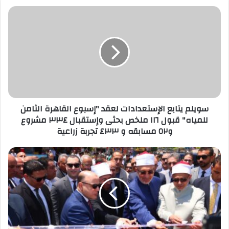
سويلم
يتابع
الإستعدادات
لعقد
"إسبوع
القاهرة
الثامن
للمياه"
قبول
١١٦
سويلم يتابع الإستعدادات لعقد "إسبوع القاهرة الثامن
ملخص
للمياه" قبول ١١٦ ملخص بحثى وإستقبال ٣٣٤ مشروع
بحثى
و٥٢ مسابقه و ٤٣٣ تجربة زراعية
وإستقبال
٣٣٤
وزير
مشروع
الأوقاف
و٥٢
ومفتي
مسابقه
الجمهورية
و
ومحافظ
٤٣٣
كفرالشيخ
تجربة
يفتتحون
زراعية
المرحلة