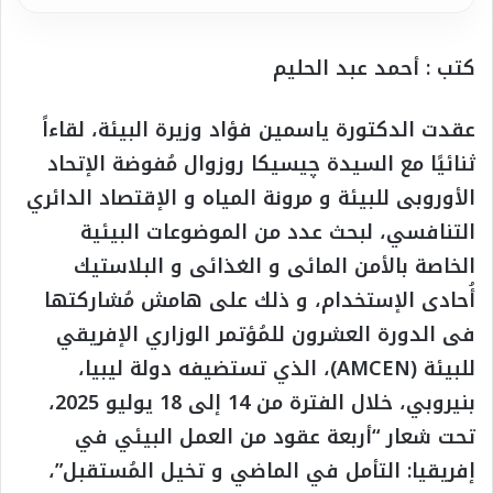
كتب : أحمد عبد الحليم
عقدت الدكتورة ياسمين فؤاد وزيرة البيئة، لقاءاً
ثنائيًا مع السيدة چيسيكا روزوال مُفوضة الإتحاد
الأوروبى للبيئة و مرونة المياه و الإقتصاد الدائري
التنافسي، لبحث عدد من الموضوعات البيئية
الخاصة بالأمن المائى و الغذائى و البلاستيك
أُحادى الإستخدام، و ذلك على هامش مُشاركتها
فى الدورة العشرون للمُؤتمر الوزاري الإفريقي
للبيئة (AMCEN)، الذي تستضيفه دولة ليبيا،
بنيروبي، خلال الفترة من 14 إلى 18 يوليو 2025،
تحت شعار “أربعة عقود من العمل البيئي في
إفريقيا: التأمل في الماضي و تخيل المُستقبل”،