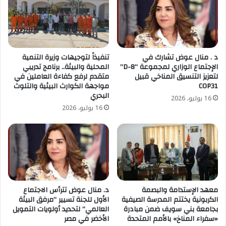
د . منال عوض تشارك في
تنفيذاً لتوجيهات وزيرة التنمية
الإجتماع الوزاري لمجموعة “D-8”
المحلية والبيئة.. برنامج تدريبي
لتعزيز التنسيق المناخي قبيل
متقدم لرفع كفاءة العاملين في
COP31
مواجهة الكوارث البيئية والتلوث
البحري
16 يوليو، 2026
16 يوليو، 2026
معهد الإستدامة والبصمة
د. منال عوض تترأس الاجتماع
الكربونية يختتم المدرسة الصيفية
الأول للجنة تسيير “مرفق البيئة
بجامعة بني سويف ضمن مبادرة
العالمي” لتحديد أولويات التمويل
«سفراء المناخ» بالأمم المتحدة
الأخضر في مصر