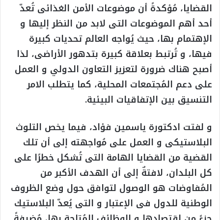
القضايا، مُؤكدةً أن موضوعات الأمن الغذائى تُعدّ
أحد أهم الموضوعات التى لابد من النظر إليها و
الإهتمام بها، حيث يُواجه العالم تحديات كبيرة
فيها، و تُرتبط بعلاقة كبيرة بتدهور الأراضى، لذا
أصبح هناك ضرورة لتعزيز التعاون الدولي و العمل
على دعم المُجتمعات المحلية، كما يتطلب الامر
التنسيق بين الإتفاقيات البيئية.
و لفتت ادكتورة ياسمين فؤاد، فيما يخص التلوث
البلاستيكى و العمل على مُواجهته إلى أن تلك
القضية من القضايا الهامة التى تُشكل خطرًا على
كل البلدان، لافتةٌ إلى أن الهدف الأكبر من
المُفاوضات هو الوصول لتوافق حول وضع الظروف
الوطنية للدول فى الإعتبار و التى يُعدّ البلاستيك
جزءً من إقتصادها و الوظائف المُتاحة بها، مُضيفةً