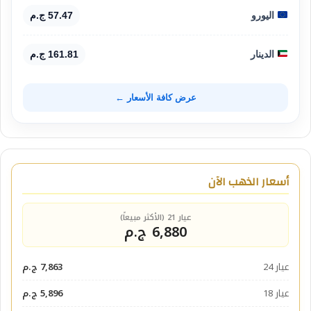
اليورو
57.47 ج.م
الدينار
161.81 ج.م
عرض كافة الأسعار ←
أسعار الذهب الآن
عيار 21 (الأكثر مبيعاً)
6,880 ج.م
عيار 24
7,863 ج.م
عيار 18
5,896 ج.م