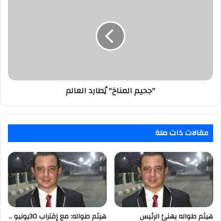
مدن
المناخ"
يُطارد
العالم
"جحيم المناخ" يُطارد العالم
مقالات ذات صلة
هيثم طواله يهنئ الرئيس
هيثم طواله: مع إقتراب 30يونيو ..