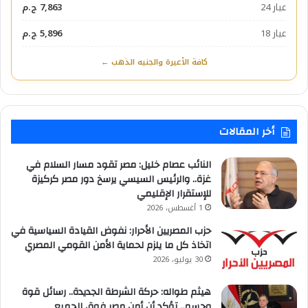
عيار 24
7,863 ج.م
عيار 18
5,896 ج.م
كافة الأعيرة والجنيه الذهب ←
أخر المقالات
النائب عصام خليل: مصر تقود مسار السلام في
غزة.. والرئيس السيسي يرسخ دور مصر كركيزة
للإستقرار الإقليمي
1 أغسطس، 2026
حزب المصريين الأحرار: نفوض القيادة السياسية في
اتخاذ كل ما يلزم لحماية الأمن القومي المصري
30 يوليو، 2026
هيثم طواله: حركة الشرطة الجديدة.. رسائل قوة
وحسم.. تؤكد أن أمن مصر فوق الجميع