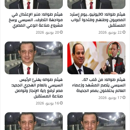
هيثم طواله: 30يونيو…يوم إسترد
هيثم طواله: منبر الإعتدال في
المصريون وطنهم وفتحوا أبواب
مواجهة التطرف.. السيسي يرسخ
المستقبل
مشروع صناعة الوعي المصري
22 يونيو، 2026
20 يونيو، 2026
هيثم طواله: من قلب G7..
هيثم طواله يهنئ الرئيس
السيسي يتصدر المشهد وزعماء
السيسي بالعام الهجري الجديد:
العالم يحتفلون بمصر الجديدة
مصر ترفع راية الإنجاز وتواصل
صناعة المستقبل
17 يونيو، 2026
16 يونيو، 2026