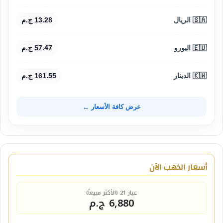
🇸🇦 الريال
13.28 ج.م
🇪🇺 اليورو
57.47 ج.م
🇰🇼 الدينار
161.55 ج.م
عرض كافة الأسعار ←
أسعار الذهب الآن
عيار 21 (الأكثر مبيعاً)
6,880 ج.م