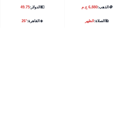
🪙
الذهب:
6,880 ج.م
💵
الدولار:
49.75
🕌
الصلاة:
الظهر
☀️
القاهرة:
26°