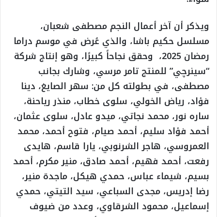
ويذكر أن آخر أعمال النجم مصطفى شعبان،
مسلسل حكيم باشا، والذي عُرض في موسم دراما
رمضان 2025، وحقق نجاحاً كبيرًا، وهو إنتاج شركة
“سينرچي” للمنتج تامر مرسي، وشارك بجانب
مصطفى، في بطولته كل من: سهر الصايغ، دينا
فؤاد، رياض الخولي، سلوى خطاب، منذر رياحنة،
ساره نور، محمد نجاتي، ميدو عادل، سلوى عثمان،
أحمد فؤاد سليم، أحمد صيام، فتوح أحمد، محمد
العمروسي، هاجر الشرنوبي، يارا قاسم، هايدى
رفعت، أحمد فهيم، أحمد صادق، منير مكرم، أحمد
بسيم، شيماء عباس، حمدي هيكل، ماجدة منير،
رضا إدريس، مجدى السباعي، سيد التيتي، حمدي
إسماعيل، محمود الشرقاوي، وعدد من ضيوف