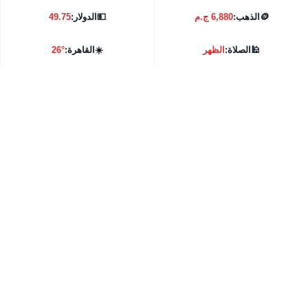
🪙
الذهب:
6,880 ج.م
💵
الدولار:
49.75
🕌
الصلاة:
الظهر
☀️
القاهرة:
26°