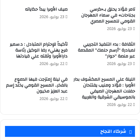
تامر فؤاد يحلق بـ«كرسي
صيف الأوبرا يبدأ حكاياته
بجناحات» في سماء المهرجان
23 يوليو، 2026
القومي للمسرح المصري
23 يوليو، 2026
الثقافة : بدء التنفيذ التجريبي
تأكيداً للإحترام المتبادل : د.سمير
لمبادرة “أرسم حلمك” المقدمة
فرج يهنيء رضا الوكيل رئاسة
عبر منصة “حوار”
دارالأوبرا وثقته علي قيادتها
23 يوليو، 2026
22 يوليو، 2026
الليلة علي المسرح المكشوف بدار
في ليلة إمتزجت فيها الدموع
الأوبرا : فؤاد ومنيب يفتتحان
بالفخر.. المسرح القومي يخلّد إسم
حفلات المهرجان الصيفي
عبد العزيز مخيون
بالموسيقي الشرقية والغربية
22 يوليو، 2026
22 يوليو، 2026
شركاء النجاح