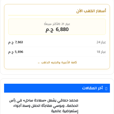
أسعار الذهب الآن
عيار 21 (الأكثر مبيعاً)
6,880 ج.م
عيار 24
7,863 ج.م
عيار 18
5,896 ج.م
كافة الأعيرة والجنيه الذهب ←
أخر المقالات
محمد حماقي يشعل «سعادة ساحل» في رأس
الحكمة.. وبوسي مفاجأة الحفل وسط أجواء
إستعراضية عالمية