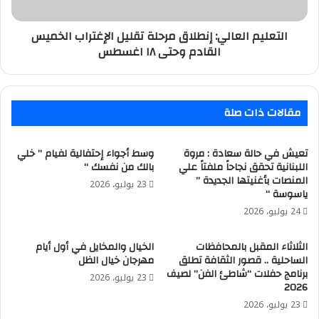
القادم
وحتى
١٨
التعليم العالي: إنطلاق مرحلة تقليل الإغتراب الخميس
اغسطس
القادم وحتى ١٨ اغسطس
مقالات ذات صلة
تعيش في حالة سعادة : مروة
وسط أجواء إحتفالية لفيام ” خلي
اللبنانية تحقق نجاحاً ملفتاً علي
بالك من نفسك “
المنصات بأغنيتها الجديدة ”
23 يوليو، 2026
ياسوسة “
24 يوليو، 2026
الثلاثاء المقبل بالمحافظات
الخيال والمخايل في أول أيام
الساحلية .. قصور الثقافة تطلق
مهرجان خيال الظل
برنامج حفلات “شاطئ الفن” لصيف
23 يوليو، 2026
2026
23 يوليو، 2026