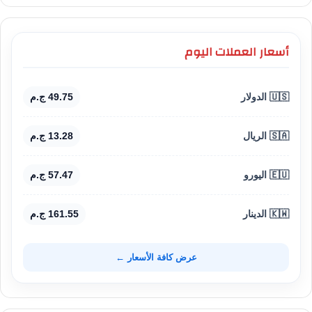
أسعار العملات اليوم
🇺🇸 الدولار
49.75 ج.م
🇸🇦 الريال
13.28 ج.م
🇪🇺 اليورو
57.47 ج.م
🇰🇼 الدينار
161.55 ج.م
عرض كافة الأسعار ←