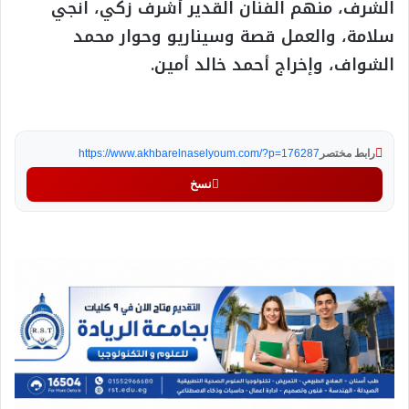
الشرف، منهم الفنان القدير أشرف زكي، انجي
سلامة، والعمل قصة وسيناريو وحوار محمد
الشواف، وإخراج أحمد خالد أمين.
رابط مختصر
https://www.akhbarelnaselyoum.com/?p=176287
نسخ