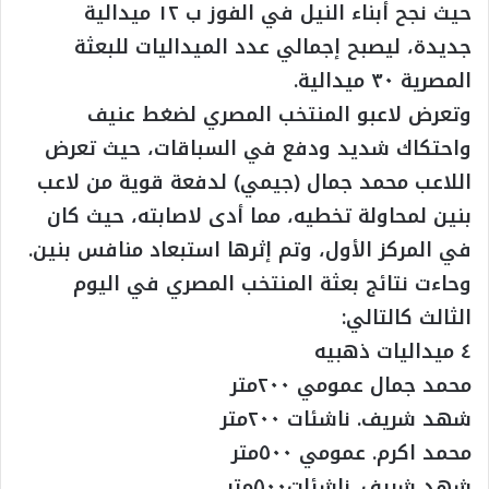
حيث نجح أبناء النيل في الفوز ب ١٢ ميدالية
جديدة، ليصبح إجمالي عدد الميداليات للبعثة
المصرية ٣٠ ميدالية.
وتعرض لاعبو المنتخب المصري لضغط عنيف
واحتكاك شديد ودفع في السباقات، حيث تعرض
اللاعب محمد جمال (جيمي) لدفعة قوية من لاعب
بنين لمحاولة تخطيه، مما أدى لاصابته، حيث كان
في المركز الأول، وتم إثرها استبعاد منافس بنين.
وحاءت نتائج بعثة المنتخب المصري في اليوم
الثالث كالتالي:
٤ ميداليات ذهبيه
محمد جمال عمومي ٢٠٠متر
شهد شريف. ناشئات ٢٠٠متر
محمد اكرم. عمومي ٥٠٠متر
شهد شريف. ناشئات٥٠٠متر