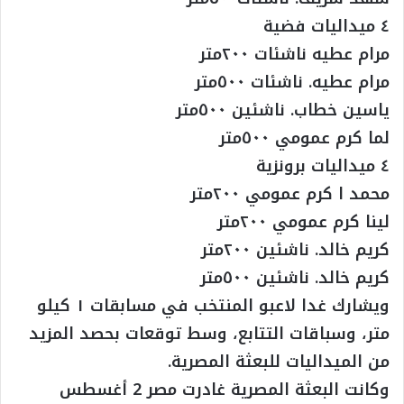
٤ ميداليات فضية
مرام عطيه ناشئات ٢٠٠متر
مرام عطيه. ناشئات ٥٠٠متر
ياسين خطاب. ناشئين ٥٠٠متر
لما كرم عمومي ٥٠٠متر
٤ ميداليات برونزية
محمد ا كرم عمومي ٢٠٠متر
لينا كرم عمومي ٢٠٠متر
كريم خالد. ناشئين ٢٠٠متر
كريم خالد. ناشئين ٥٠٠متر
ويشارك غدا لاعبو المنتخب في مسابقات ١ كيلو
متر، وسباقات التتابع، وسط توقعات بحصد المزيد
من الميداليات للبعثة المصرية.
وكانت البعثة المصرية غادرت مصر 2 أغسطس