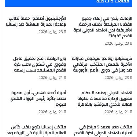
مقالات ذات صلة
الزمالك ينجح في إنهاء جميع
الأرجنتينيون أطلقوا حملة تطالب
القضايا المرتبطة بملف الرخصة
بإعادة المباراة النهائية ضد إسبانيا
الأفريقية لدى الاتحاد الدولي لكرة
23 يوليو، 2026
القدم “فيفا”
23 يوليو، 2026
كريستيانو رونالدو سيخوض مباراته
وزير الرياضة : فتح تحقيق عاجل
الأخيرة بقميص المنتخب البرتغالي
وفوري في شكوى لاعب كرة
ضد ويلز في دوري الأمم الأوروبية
القدم المستبعد بسبب إسمه
23 يوليو، 2026
21 يوليو، 2026
الاتحاد الدولي يعتمد 8 حكام
أميرة أحمد فهمي.. أول مصرية
مصريين لإدارة منافسات بطولة
تحصد جائزة رئيس الوزراء الهندي
العالم لتحدي البوتشيا بالقاهرة
لليوجا
21 يوليو، 2026
21 يوليو، 2026
منتخب مصر يصعد 5 مراكز في
منتخب إسبانيا يتوج بلقب كأس
تصنيف الاتحاد الدولي لكرة القدم
العالم للمرة الثانية في تاريخه بعد