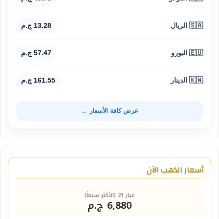
🇸🇦 الريال
13.28 ج.م
🇪🇺 اليورو
57.47 ج.م
🇰🇼 الدينار
161.55 ج.م
عرض كافة الأسعار ←
أسعار الذهب الآن
عيار 21 (الأكثر مبيعاً)
6,880 ج.م