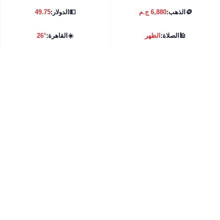
🪙
الذهب:
6,880 ج.م
💵
الدولار:
49.75
🕌
الصلاة:
الظهر
☀️
القاهرة:
26°