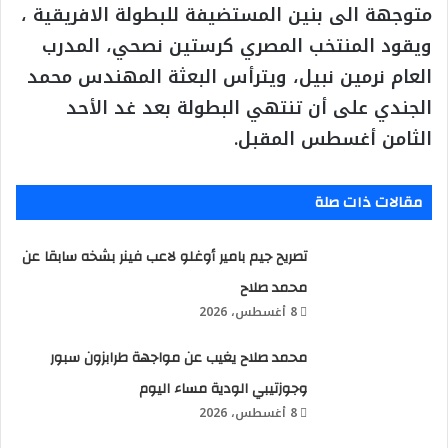
متوجهة الى بنين المستضيفة للبطولة الافريقية ،
ويقود المنتخب المصري كرستين نصحي، المدرب
العام نرمين نبيل، ويترأس البعثة المهندس محمد
الجندي على أن تنتهي البطولة بعد غد الأحد
الثامن أغسطس المقبل.
مقالات ذات صلة
تصريح جيم بامير أوغلو لاعب فينر بشخه سابقا عن
محمد صلاح
8 أغسطس، 2026
محمد صلاح يغيب عن مواجهة طرابزون سبور
وجوزتيبي الودية مساء اليوم
8 أغسطس، 2026