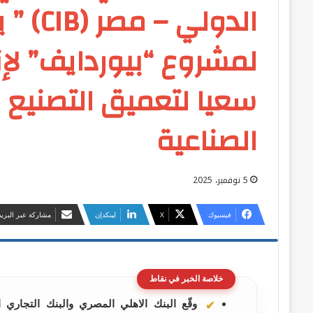
الدولي
لمشروع “بيوردايف” لإنت
سعيا لتعميق التصنيع 
الصناعية
5 نوفمبر، 2025
فيسبوك
‫X
لينكدإن
مشاركة عبر البريد
خلاصة الخبر في نقاط