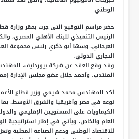
كبريتات الأمونيوم اللامائية، والتي تُعد سمادًا 
الوطني.
حضر مراسم التوقيع التي جرت بمقر وزارة قطاع 
الرئيس التنفيذي للبنك الأهلي المصري، والك
العرجاني، وسها أبو ذكري رئيس مجموعة العلا
التجاري الدولي.
وقد وقع العقد عن شركة بيوردايف، المهندس
المنتدب، وأحمد جلال عضو مجلس الإدارة (مم
أكد المهندس محمد شيمي وزير قطاع الأعمال 
نوعه في مصر وأفريقيا والشرق الأوسط، بما
الكيماويات على المستويين الإقليمي والدولي
العام والخاص، ويأتي في إطار استراتيجية الو
للاقتصاد الوطني ودعم الصناعة المحلية وتعزي