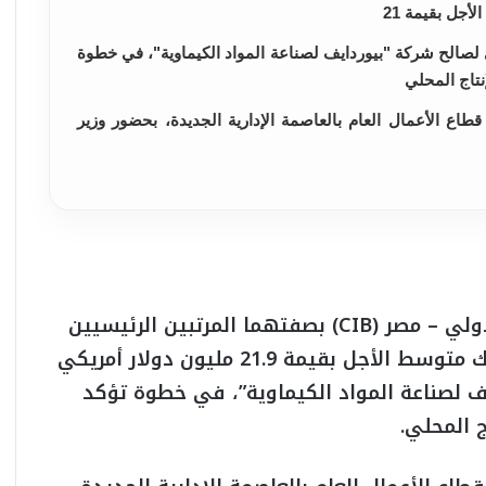
جل بقيمة 21
25 مليون جنيه مصري لصالح شركة "بيوردايف لصناعة المواد الكيماوية"، في خطوة
إنتاج المحلي
قطاع الأعمال العام بالعاصمة الإدارية الجديدة، بحضور وزير
وقّع البنك الاهلي المصري والبنك التجاري الدولي – مصر (CIB) بصفتهما المرتبين الرئيسيين
الأولين ومسوقي التمويل، عقد تمويل مشترك متوسط الأجل بقيمة 21.9 مليون دولار أمريكي
ايف لصناعة المواد الكيماوية”، في خطوة تؤكد
ج المحلي.