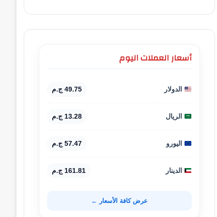
أسعار العملات اليوم
الدولار
49.75 ج.م
الريال
13.28 ج.م
اليورو
57.47 ج.م
الدينار
161.81 ج.م
عرض كافة الأسعار ←