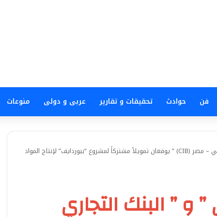
فن
حوادث
تحقيقات و تقارير
عربى و دولى
منوعات
” البنك الأهلي المصري ” و ” البنك التجاري الدولي – مصر (CIB) ” يوقعان تمويلاً مشتركاً لمشروع “بيوردايف” لإنتاج المواد
” و ” البنك التجاري