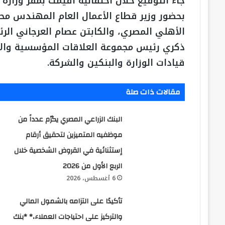
جاء التوقيع خلال احتفالية أقيمت بمقر وزارة ق
بحضور وزير قطاع الأعمال العام المهندس مح
الأهلي المصري، والكابتن عصام العرجاني الر
ذكري رئيس مجموعة العلاقات المؤسسية والاست
قيادات الوزارة والبنكين والشركة.
مقالات ذات صلة
البنك الزراعي المصري يكرّم عدداً من
موظفيه المتميزين لتحقيق أرقام
إستثنائية في القروض الشخصية خلال
الربع الأول من 2026
6 أغسطس، 2026
تأكيدًا على التزامه بالشمول المالي
والتركيز على احتياجات العملاء،* *بنك