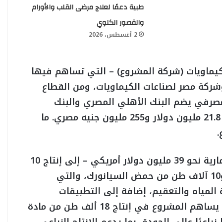
طبية دعمًا لعلاج مرضى القلب والأورام
والقصور الكلوي
2 أغسطس، 2026
لكيماويات (شركة المشروع) – التي تساهم فيها
شركة مصر لصناعات الكيماويات، ومن القطاع
صرفي يضم البنك الأهلي المصري والبنك
التجاري الدولي، اللذان يقدمان تمويلا بقيمة 21.8 مليون دولار و255 مليون جنيه مصري. ما
ويهدف المشروع – الذي تبلغ تكلفته الاستثمارية نحو 39 مليون دولار أمريكي – إلى إنتاج 10
آلاف طن من أقراص وحبيبات الكلور (TCCA) و10 آلاف طن من حمض السيانورك، والتي
لمياه والتعقيم، إضافة إلى التطبيقات
الصناعية في معالجة الورق والمنسوجات. كما يساهم المشروع في إنتاج 18 ألف طن من مادة