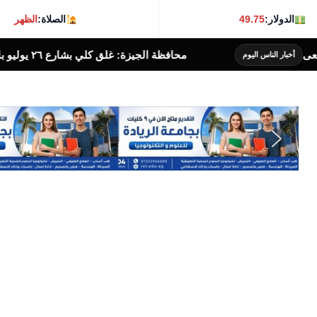
الدولار:
49.75
الصلاة:
الظهر
يزة: غلق كلي بشارع ٢٦ يوليو بالاتجاه القادم من كوبري ١٥ مايو إلى ميدان لبنان