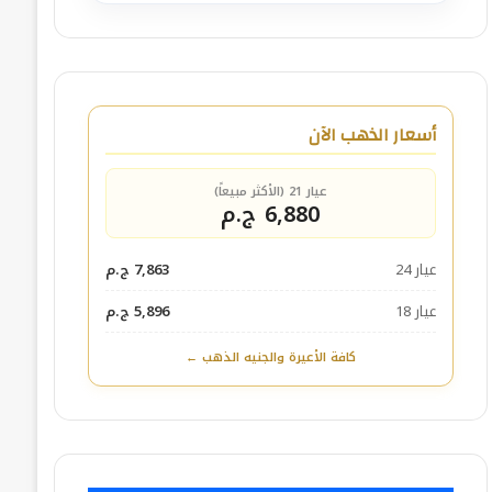
أسعار الذهب الآن
عيار 21 (الأكثر مبيعاً)
6,880 ج.م
عيار 24
7,863 ج.م
عيار 18
5,896 ج.م
كافة الأعيرة والجنيه الذهب ←