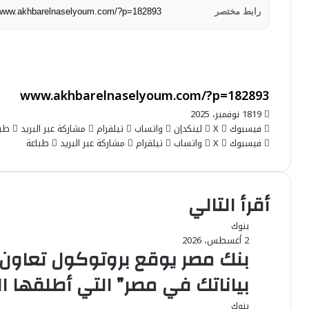
رابط مختصر
/www.akhbarelnaselyoum.com/?p=182893
19
18 نوفمبر، 2025
فيسبوك
‫X
لينكدإن
واتساب
تيلقرام
مشاركة عبر البريد
طبا
فيسبوك
‫X
واتساب
تيلقرام
مشاركة عبر البريد
طباعة
أقرأ التالي
بنوك
2 أغسطس، 2026
بنك مصر يوقع بروتوكول تعاون
بياناتك في مصر” التي أطلقها ا
بنوك