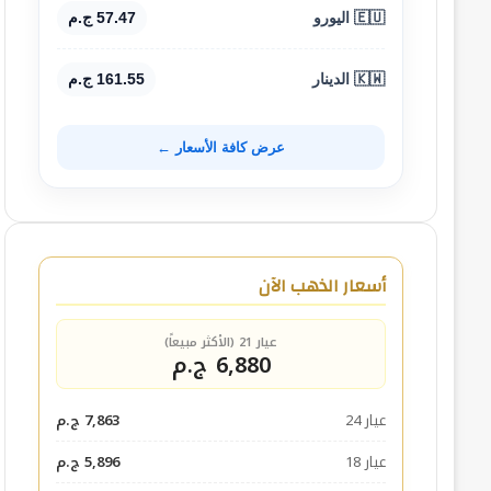
🇪🇺 اليورو
57.47 ج.م
🇰🇼 الدينار
161.55 ج.م
عرض كافة الأسعار ←
أسعار الذهب الآن
عيار 21 (الأكثر مبيعاً)
6,880 ج.م
عيار 24
7,863 ج.م
عيار 18
5,896 ج.م