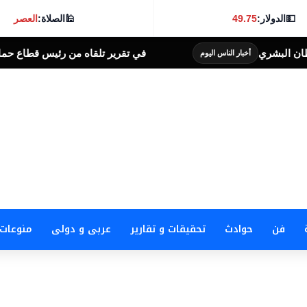
💵
الدولار:
49.75
🕌
الصلاة:
العصر
في تقرير تلقاه من رئيس قطاع حماية وتطوير نهر النيل
 اليوم
فن
حوادث
تحقيقات و تقارير
عربى و دولى
منوعات