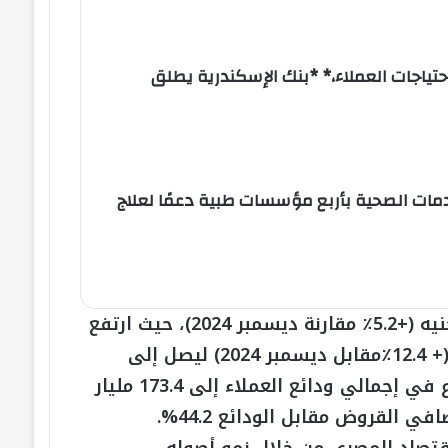
احتياجات العملاء،* *بنك الإسكندرية يطلق
جنيه لتطوير الخدمات الصحية بأربع مؤسسات طبية دعمًا لعلاج
هذا وقد ارتفع إجمالي الأصول إلى 225.8مليار جنيه (+5.2٪ مقارنة ديسمبر 2024)، حيث ارتفع
صافي قيمة القروض وتسهيلات العملاء بنسبة (+ 12.4٪مقابل ديسمبر 2024) ليصل إلى
76.7مليار جنيه. ويأتي ذلك النمو مدعوما بالارتفاع في إجمالي ودائع العملاء إلى 173.4 مليار