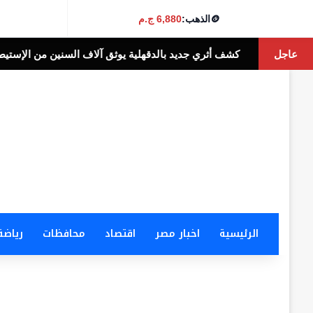
🪙
الذهب:
6,880 ج.م
عاجل
أثري جديد بالدقهلية يوثق آلاف السنين من الإستيطان البشري
أخبار الناس
الرئيسية
اخبار مصر
اقتصاد
محافظات
رياضة