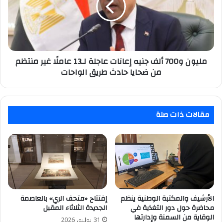
إعانات
عاجلة
لـ13
عاملًا
غير
منتظم
مليون و700 ألف جنيه إعانات عاجلة لـ13 عاملًا غير منتظم
من
من ضحايا حادث طريق الواحات
ضحايا
حادث
طريق
الواحات
مقالات ذات صلة
الأرشيف والمكتبة الوطنية ينظم
إفتتاح «متحف الري» بالعاصمة
محاضرة حول دور التغذية في
الجديدة الثلاثاء المقبل
الوقاية من السمنة وإدارتها
31 يوليو، 2026