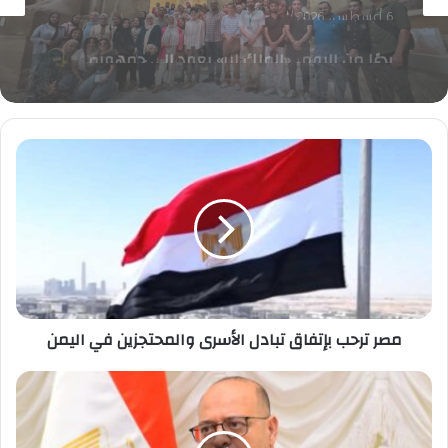
5 أغسطس، 2026
زيارة ميدانية لمشاركي تدريب «روّاد الحضارة»
بالمتحف المصري ومتحف الفن الإسلامي
مصر
ترحب
بإتفاق
تبادل
الأسرى
والمحتجزين
في
اليمن
مصر ترحب بإتفاق تبادل الأسرى والمحتجزين في اليمن
مليون
و700
ألف
جنيه