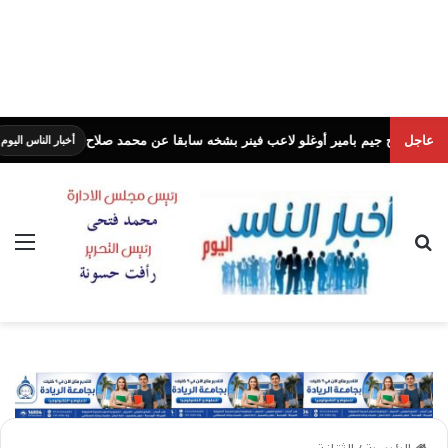
عاجل
م بامير أوغلو لاعب فينر بشخه سابقا عن محمد صلاح
استق
أخبار الناس اليوم
بحث عن
الق