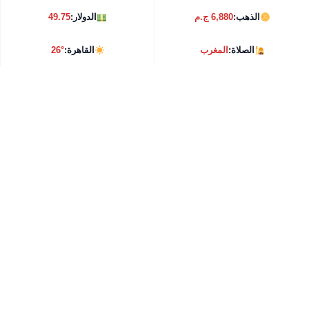
الذهب:
6,880 ج.م
الدولار:
49.75
الصلاة:
المغرب
القاهرة:
26°