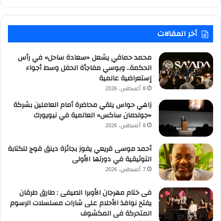
أخر المقالات
محمد حماقي يشعل «سعادة ساحل» في رأس
الحكمة.. وبوسي مفاجأة الحفل وسط أجواء
إستعراضية عالمية
8 أغسطس، 2026
زاهي حواس يلقي محاضرة أمام العاملين بشركة
«جولدمان ساكس» العالمية في نيويورك
8 أغسطس، 2026
أحمد موسى قريعي يفوز بجائزة دينق قوج للكتابة
التوثيقية في دورتها الأولى
7 أغسطس، 2026
فى ختام مهرجان الأوبرا الصيفى : طارق طرقان
يفتح نوافذ الأحلام على شارات مسلسلات الرسوم
المتحركة فى المكشوف