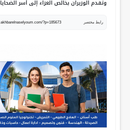
وتقدم الوزيران بخالص العزاء إلى أسر الضحايا
رابط مختصر
w.akhbarelnaselyoum.com/?p=185673