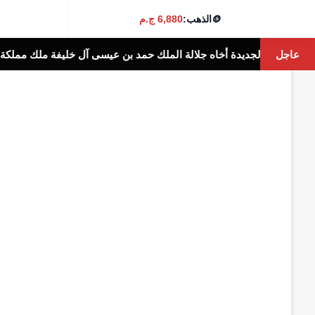
🪙
الذهب:
6,880 ج.م
عاجل
لالة الملك حمد بن عيسى آل خليفة ملك مملكة البحرين الشقيقة
أخبار الناس 