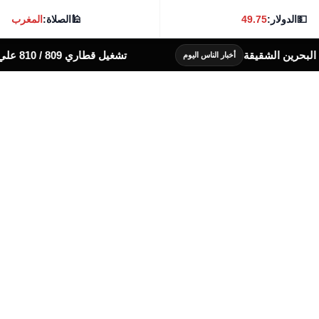
💵
الدولار:
49.75
🕌
الصلاة:
المغرب
تشغيل قطاري 809 / 810 علي خط( شربين / قلين ) بكامل جداولها خلال يومي 6 – 7 أغسطس الجاري
اليوم