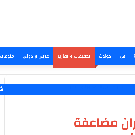
فن
حوادث
تحقيقات و تقارير
عربى و دولى
منوعات
اعدات لأسر حادثتي الفيوم ووادي النطرون
شا
ران مضاعفة