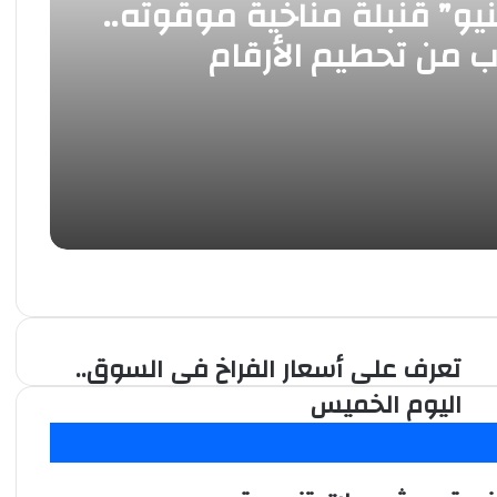
ينيو” قنبلة مناخية موقوته..
ب من تحطيم الأرقام
اسية
تعرف على أسعار الفراخ فى السوق..
تعرف
على
اليوم الخميس
أسعار
الفراخ
فى
السوق..