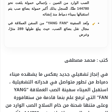
الصب الوارد من الصين ، بإجمالي حمولة بلغت نحو
144780 طنًا، لتُسجل بذلك أكبر حمولة بضائع صب يتم
استقبالها بميناء دمياط منذ إنشائه
وتُعد السفينة "YANG FAN" من السفن العملاقة في
مجال نقل بضائع الصب، حيث يبلغ طولها 289 مترًا،
وعرض
كتب : محمد مصطفى
في إنجاز تشغيلي جديد يعكس ما يشهده ميناء
دمياط من تطور متواصل في قدراته التشغيلية ،
استقبل الميناء سفينة الصب العملاقة “YANG
FAN” التي ترفع علم بنما قادمة من سنغافورة
وعلى متنها شحنة من خام السلاج الصب الوارد من