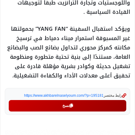
واللوجستيات وتجارة الترانزيت طبقا لتوجيهات
القيادة السياسية .
ويؤكد استقبال السفينة “YANG FAN” بحمولتها
غير المسبوقة استمرار ميناء دمياط في ترسيخ
مكانته كمركز محوري لتداول بضائع الصب والبضائع
العامة، مستندًا إلى بنية تحتية متطورة ومنظومة
تشغيل حديثة وكوادر بشرية مؤهلة قادرة على
تحقيق أعلى معدلات الأداء والكفاءة التشغيلية.
رابط مختصر
https://www.akhbarelnaselyoum.com/?p=195181
نسخ