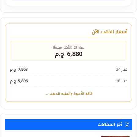
أسعار الذهب الآن
عيار 21 (الأكثر مبيعاً)
6,880 ج.م
عيار 24
7,863 ج.م
عيار 18
5,896 ج.م
كافة الأعيرة والجنيه الذهب ←
أخر المقالات