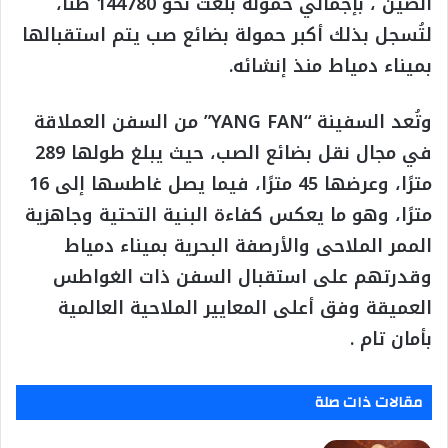
الصين ، بإجمالي حمولة بلغت نحو 144780 طنًا،
لتُسجل بذلك أكبر حمولة بضائع صب يتم استقبالها
بميناء دمياط منذ إنشائه.
وتُعد السفينة “YANG FAN” من السفن العملاقة
في مجال نقل بضائع الصب، حيث يبلغ طولها 289
مترًا، وعرضها 45 مترًا، فيما يصل غاطسها إلى 16
مترًا، وهو ما يعكس كفاءة البنية التحتية وجاهزية
الممر الملاحى والأرصفة البحرية بميناء دمياط
وقدرتهم على استقبال السفن ذات الغواطس
العميقة وفق أعلى المعايير الملاحية العالمية
بأمان تام .
مقالات ذات صلة