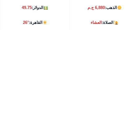
الذهب:
6,880 ج.م
الدولار:
49.75
الصلاة:
العشاء
القاهرة:
26°