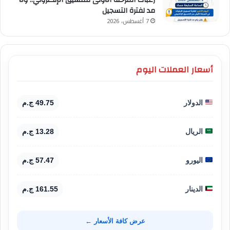
مد لفترة التسجيل
7 أغسطس، 2026
أسعار العملات اليوم
الدولار
49.75 ج.م
الريال
13.28 ج.م
اليورو
57.47 ج.م
الدينار
161.55 ج.م
عرض كافة الأسعار ←