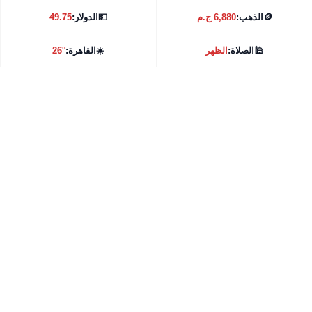
🪙
الذهب:
6,880 ج.م
💵
الدولار:
49.75
🕌
الصلاة:
الظهر
☀️
القاهرة:
26°