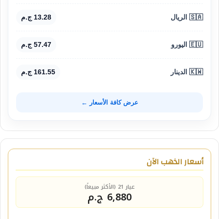
🇸🇦 الريال
13.28 ج.م
🇪🇺 اليورو
57.47 ج.م
🇰🇼 الدينار
161.55 ج.م
عرض كافة الأسعار ←
أسعار الذهب الآن
عيار 21 (الأكثر مبيعاً)
6,880 ج.م