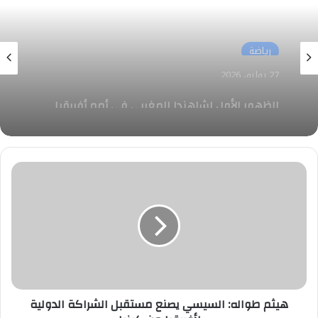
رياضة
27 يوليو، 2026
في كأس الإنتركونتيننتال .. طاقم تحكيم مصري
بقيادة أمين عمر لإدارة مواجهة الأهلي جدة
وأوكلاند أف سي
هيثم
طواله:
السيسي
يصنع
مستقبل
الشراكة
الدولية
لأفريقيا
من
كينيا
هيثم طواله: السيسي يصنع مستقبل الشراكة الدولية