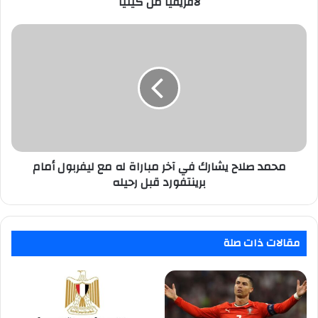
لأفريقيا من كينيا
محمد
صلاح
يشارك
في
آخر
مباراة
له
مع
ليفربول
أمام
محمد صلاح يشارك في آخر مباراة له مع ليفربول أمام
برينتفورد
برينتفورد قبل رحيله
قبل
رحيله
مقالات ذات صلة