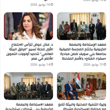
16 يوليو، 2026
16 يوليو، 2026
معهد الإستدامة والبصمة
د. منال عوض تترأس الاجتماع
الكربونية يختتم المدرسة الصيفية
الأول للجنة تسيير “مرفق البيئة
بجامعة بني سويف ضمن مبادرة
العالمي” لتحديد أولويات التمويل
«سفراء المناخ» بالأمم المتحدة
الأخضر في مصر
15 يوليو، 2026
14 يوليو، 2026
وزيرة التنمية المحلية والبيئة تتابع
معهد الاستدامة والبصمة
مع محافظ الإسكندرية وشركة
الكربونية يبني شراكات استراتيجية