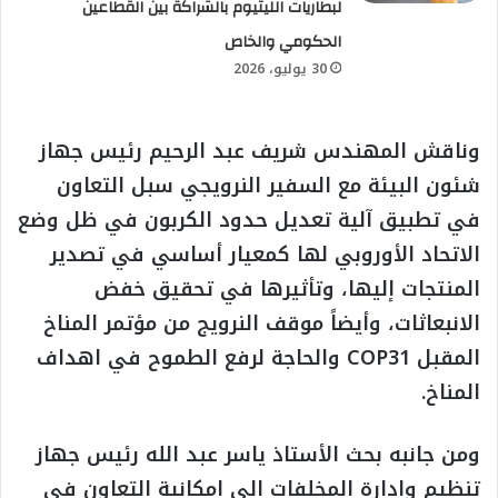
لبطاريات الليثيوم بالشراكة بين القطاعين
الحكومي والخاص
30 يوليو، 2026
وناقش المهندس شريف عبد الرحيم رئيس جهاز
شئون البيئة مع السفير النرويجي سبل التعاون
في تطبيق آلية تعديل حدود الكربون في ظل وضع
الاتحاد الأوروبي لها كمعيار أساسي في تصدير
المنتجات إليها، وتأثيرها في تحقيق خفض
الانبعاثات، وأيضاً موقف النرويج من مؤتمر المناخ
المقبل COP31 والحاجة لرفع الطموح في اهداف
المناخ.
ومن جانبه بحث الأستاذ ياسر عبد الله رئيس جهاز
تنظيم وإدارة المخلفات إلى إمكانية التعاون في