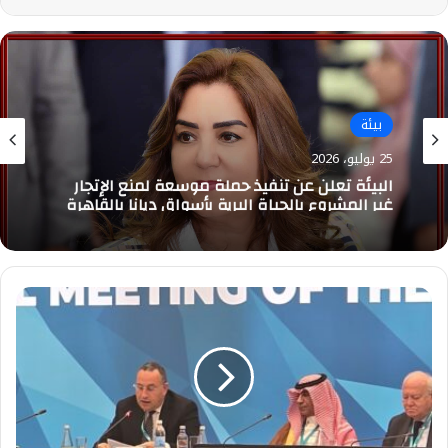
بيئة
25 يوليو، 2026
البيئة تعلن عن تنفيذ حملة موسعة لمنع الإتجار
غير المشروع بالحياة البرية بأسواق ديانا بالقاهرة
وزير
التعليم
العالي
يشارك
في
إجتماع
مجموعة
الرؤية