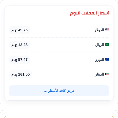
أسعار العملات اليوم
الدولار
49.75 ج.م
الريال
13.28 ج.م
اليورو
57.47 ج.م
الدينار
161.55 ج.م
عرض كافة الأسعار ←