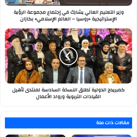
الإستراتيجية
«روسيا
وزير التعليم العالي يشارك في إجتماع مجموعة الرؤية
–
الإستراتيجية «روسيا – العالم الإسلامي» بكازان
العالم
الإسلامي»
كمبريدج
بكازان
الدولية
تطلق
النسخة
السادسة
لمنتدى
تأهيل
القيادات
التربوية
ورواد
كمبريدج الدولية تطلق النسخة السادسة لمنتدى تأهيل
الأعمال
القيادات التربوية ورواد الأعمال
مقالات ذات صلة