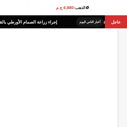
🪙
الذهب:
6,880 ج.م
عاجل
إجراء زراعة الصمام الأورطي بالقسطرة (TAVI) وتدخلات دقيقة لعلاج انسدادات وتكلسات معقدة بالشرايين التاجية
يوم