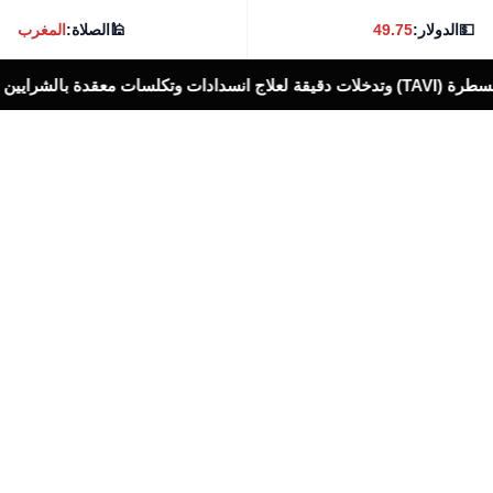
💵
الدولار:
49.75
🕌
الصلاة:
المغرب
أخبار الناس اليوم