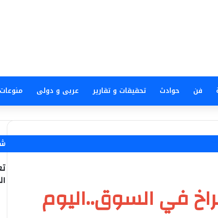
فن
حوادث
تحقيقات و تقارير
عربى و دولى
منوعات
بت
شا
تع
ال
راخ في السوق..اليوم