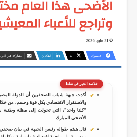
الأضحى هذا العام مخت
وتراجع للأعباء المعيشي
21 مايو، 2026
فيسبوك
‫X
لينكدإن
مشاركة عبر البريد
خلاصة الخبر في نقاط
أكدت جبهة شباب الصحفيين أن الدولة المصر
والاستقرار الاقتصادي بكل قوة وحسم، من خلال 
“كلنا واحد”، التي تحولت إلى مظلة وطنية ش
الأضحى المبارك
قال هيثم طواله رئيس الجبهة في بيان صحفي
موسمية، بل ملحمة اقتصادية وإنسانية متكاملة