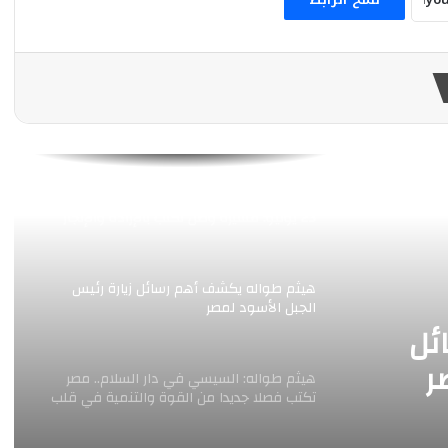
هيثم طواله: زيادة أجور العاملين بالمؤسسات
الصحفية القومية رسالة وفاء لأصحاب الكلمة
هيثم طواله: 3 يوليو يوم أعاد رسم ملامح
الدولة ومهد لإنطلاق الجمهورية الجديدة
هيثم طواله يهنئ الرئيس السيسي بذكرى ثورة
23 يوليو: مسيرة وطن تُكتب بالإرادة والإنجاز
هيثم طواله يكشف أهم رسائل زيارة رئيس
الجبل الأسود لمصر
ئل
ر
هيثم طواله: السيسي في دار السلام.. مصر
تكتب فصلا جديدا من القوة والتنمية في قلب
افريقيا