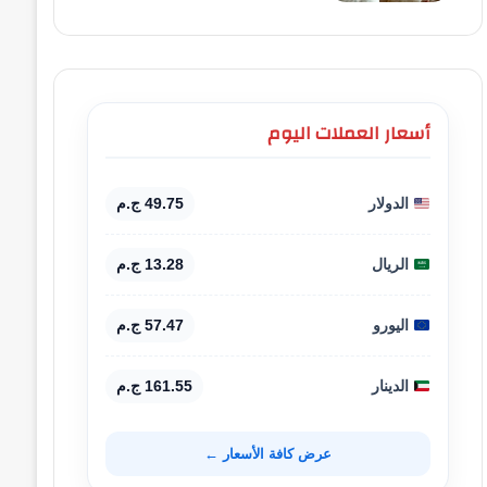
أسعار العملات اليوم
الدولار
49.75 ج.م
الريال
13.28 ج.م
اليورو
57.47 ج.م
الدينار
161.55 ج.م
عرض كافة الأسعار ←