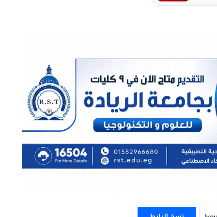
هيثم طواله يكشف رسائل زيارة محمد بن زايد
إلي مصر
هيثم طواله: إستقبال الرئيس السيسي لأبطال
المنتخب لحظة وطنية ستظل خالدة في التاريخ
هيثم طواله: كلمات الرئيس السيسي دفعة
قوية لأبطال المنتخب نحو إنجازات أكبر
نسخ الرابط