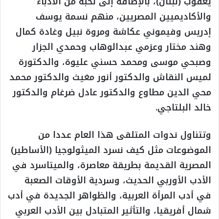
يعقوب (لبنان)، بالإضافة إلى نخبة من الأدباء
والأكاديميين المصريين، منهم نسمة يوسف
إدريس وفيموني عكاشة ومروة نبيل وغادة كمال
وهند مختار وعزمي عبدالوهاب وحمدي الجزار
وصبحي موسى ومحمد حسني عليوة، والدكتورة
لميس النقاش والدكتور أنور مغيث والدكتور محمد
محي الدين مطاوع والدكتور عادل ضرغام والدكتور
خالد البلتاجي.
وتتناول ندوات المتلقى هذا العام عددا من
الموضوعات مثل كيف نسرد الميثولوجيا (الأساطير)
المصرية القديمة بطريقة معاصرة، والميتاسرد في
الأدب الأوربي الحديث، وسردية الأوقات الصعبة
في أدب المرأة العربية، والظواهر الجديدة في أدب
شمال أفريقيا، والتأثير المتبادل بين الأدب العربي