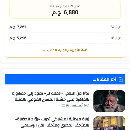
عيار 21 (الأكثر مبيعاً)
6,880 ج.م
عيار 24
7,863 ج.م
عيار 18
5,896 ج.م
كافة الأعيرة والجنيه الذهب ←
أخر المقالات
بدءًا من اليوم.. «الملك لير» يعود إلى جمهوره
بالقاهرة على خشبة المسرح القومي بالعتبة
6 أغسطس، 2026
زيارة ميدانية لمشاركي تدريب «روّاد الحضارة»
بالمتحف المصري ومتحف الفن الإسلامي