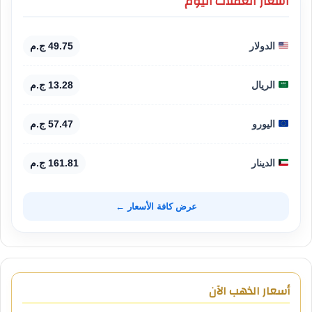
أسعار العملات اليوم
الدولار
49.75 ج.م
الريال
13.28 ج.م
اليورو
57.47 ج.م
الدينار
161.81 ج.م
عرض كافة الأسعار ←
أسعار الذهب الآن