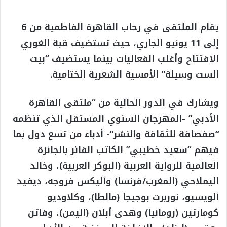
يقام الملتقى في رحاب القاهرة الفاطمية من 6
إلى 11 يونيو الجاري، حيث تستضيف قبة الغوري
الافتتاح وأغلب الفعاليات بينما يستضيف “بيت
الست وسيلة” الأمسية الشعرية الختامية.
ويشارك في الدور الحالية من “ملتقى القاهرة
الأدبي” -المهرجان السنوي المستقل الذي تنظمه
“صفصافة للثقافة والنشر”- أدباء من تسع دول بما
فيهم “سعيد خطيبي” الكاتب الفائر بالجائزة
العالمية للرواية العربية (البوكر العربية)، وخالد
اليملاحي (المغرب/فرنسا) وأليكس فروجه، ديفيد
ألويسيو، نوربرت بوجيجا (مالطا)، وكلاوديو
كومارتين (رومانيا) وهدى أبلان (اليمن)، وفاتن