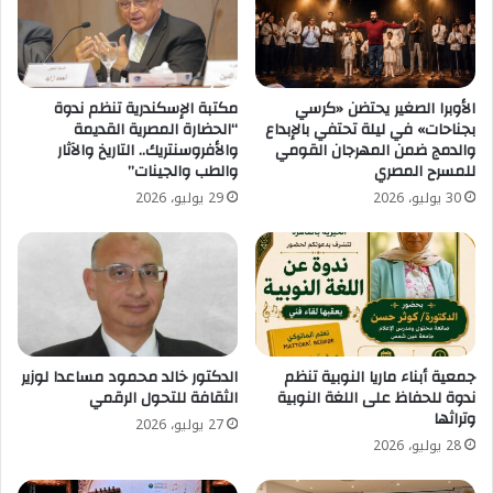
الأوبرا الصغير يحتضن «كرسي
مكتبة الإسكندرية تنظم ندوة
بجناحات» في ليلة تحتفي بالإبداع
“الحضارة المصرية القديمة
والدمج ضمن المهرجان القومي
والأفروسنتريك.. التاريخ والآثار
للمسرح المصري
والطب والجينات”
30 يوليو، 2026
29 يوليو، 2026
جمعية أبناء ماريا النوبية تنظم
الدكتور خالد محمود مساعدا لوزير
ندوة للحفاظ على اللغة النوبية
الثقافة للتحول الرقمي
وتراثها
27 يوليو، 2026
28 يوليو، 2026