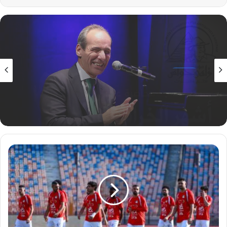
الثقافة
1 أغسطس، 2026
طارق طرقان وأبناؤه وعمرو سليم يختتمان
مهرجان الأوبرا الصيفي 2026
40
ألف
تذكرة
لودية
مصر
والبرازيل
تم
بيعهم