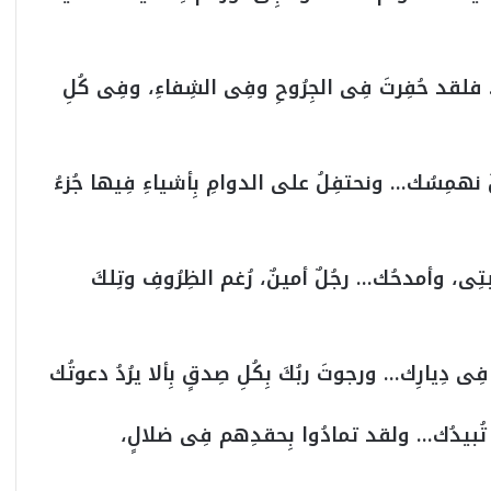
فلقد حُفِرتَ فِى الجِرُوحِ وفِى الشِفاءِ، وفِى كُلِ
همِسُك… ونحتفِلُ على الدوامِ بِأشياءِ فِيها جُزءُ
بتِى، وأمدحُك… رجُلٌ أمينٌ، رُغم الظِرُوفِ وتِلكَ
ِ فِى دِيارِك… ورجوتَ ربُكَ بِكُلِ صِدقٍ بِألا يرُدُ دعوتُك
ى تُبيدُك… ولقد تمادُوا بِحقدِهم فِى ضلالٍ،