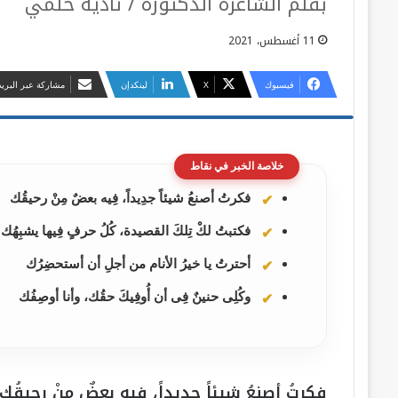
بقلم الشاعرة الدكتورة / نادية حلمي
11 أغسطس، 2021
فيسبوك
‫X
لينكدإن
مشاركة عبر البريد
خلاصة الخبر في نقاط
فكرتُ أصنعُ شيئاً جدِيداً، فِيه بعضٌ مِنْ رحيقُك
فكتبتُ لكْ تِلكَ القصيدة، كُلُ حرفٍ فِيها يشبِهُك
أحترتُ يا خيرُ الأنام من أجلِ أن أستحضِرُك
وكُلِى حنينٌ فِى أن أُوفِيكَ حقُك، وأنا أوصِفُك
فكرتُ أصنعُ شيئاً جدِيداً، فِيه بعضٌ مِنْ رحيقُ