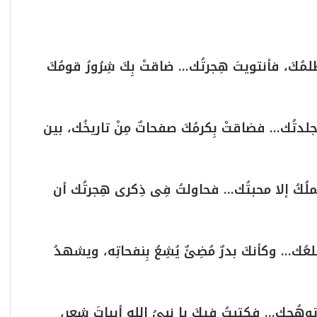
لمُكَ، فأنتويتَ هِجرتُك… ضاقتْ بِكَ شِرُورُ قومُكَ
ِ جلدتُك… فضاقتْ بِكرمُكَ صفحاتٌ مِنْ تاريخُك، بين
تملُكُ إلا محبتُك… فحاولتُ فِى ذِكرى هِجرتُك أن
عُك… وكأنكَ بدرٌ مُضِئٌ يُشِعُ بِنفحاتِه، ويشهدُ
وهُجِك… فكتبتُ فيكَ يا نبىُ الله أبياتَ شِعرٍ،