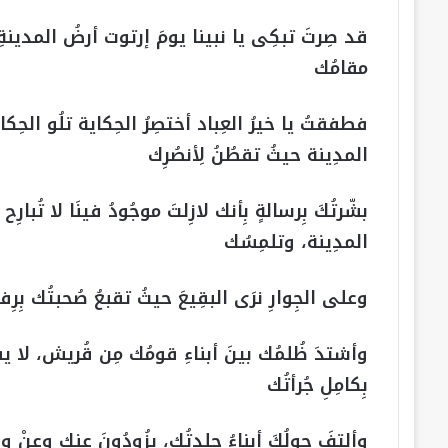
قد صِرتَ تبكِى يا نبينا يومَ إرتوت أرضُ المدينةِ
مقامُك
فطفقتُ يا خيرُ العِباد أختصِرُ الحِكاية تلُو الحِك
المدِينة حيثُ تقطُنُ لِأنصُرِك
بشّرتُكَ بِرسالةٍ بِأنك لازِلتَ موجُودُ فينَا لا تُ
المدِينة، وتلمِسُك
وعلى الجِوارِ نرَى البقِيعَ حيثُ تقبعُ صُحبتُك بِرِ
وأشتدَ ظُلمُك بينَ أبناءِ قومُك مِن قُريش، ل
بِكامِلِ جُرأتُك
وألتفَ حولُكَ أبناءُ جِلدتُك، يزُودُونَ عنك وعنْ و