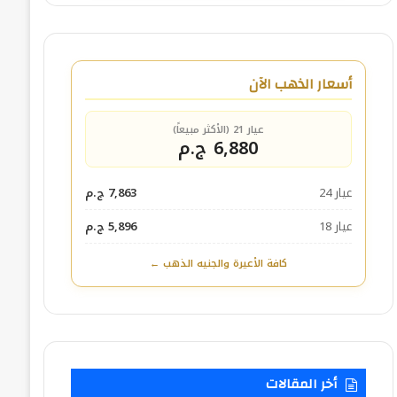
أسعار الذهب الآن
عيار 21 (الأكثر مبيعاً)
6,880 ج.م
عيار 24
7,863 ج.م
عيار 18
5,896 ج.م
كافة الأعيرة والجنيه الذهب ←
أخر المقالات