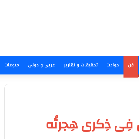
فن
حوادث
تحقيقات و تقارير
عربى و دولى
منوعات
فِى ذِكرى هِجرتُه