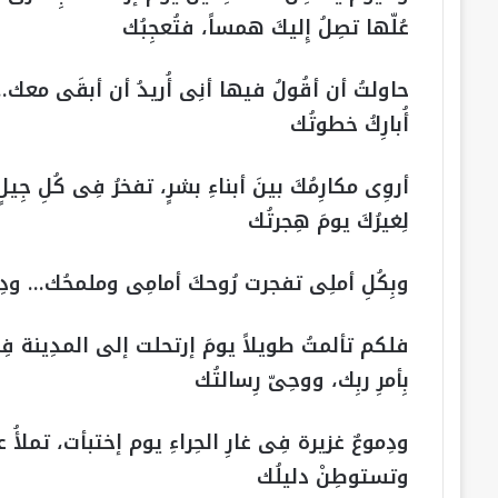
عُلّها تصِلُ إِليكَ همساً، فتُعجِبُك
حاولتُ أن أقُولُ فيها أنِى أُريدُ أن أبقَى معك… ك
أُبارِكُ خطوتُك
أروِى مكارِمُكَ بينَ أبناءِ بشرٍ، تفخرُ فِى كُلِ جِ
لِغيرُكَ يومَ هِجرتُك
وبِكُلِ أملِى تفجرت رُوحكَ أمامِى وملمحُك… ودِمُو
فلكم تألمتُ طويلاً يومَ إرتحلت إلى المدِينة فِى ص
بِأمرِ ربِك، ووحِىّ رِسالتُك
ودِموعٌ غزيرة فِى غارِ الحِراءِ يوم إختبأت، تملأُ
وتستوطِنْ دليلُك