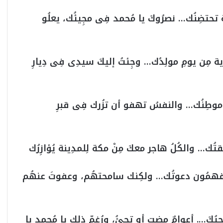
 تحتضِنُك… نصرُوكَ يا مُحمد فِى مجِيئُك، يعلُو
اية مِن يومِ مولِدُك… وجِئتُ إليكَ سيدِى فِى دِيارِ
بارِح موطِنُك… والنفسُ تهفو أن تزُرك فِى قبرِ
فقتُك… والكُلُ هاجر معكَ مِنْ مكة لِلمدِينة يُؤازِرُك
ا يفهمُون دعوتُك… ولكِنك سامحتهُم، وعفوتَ عنهُم
حيُكَ…. أعوامٌ مضت أو تجِئُ، ورُغمّ ذِلك يا مُحمد يا