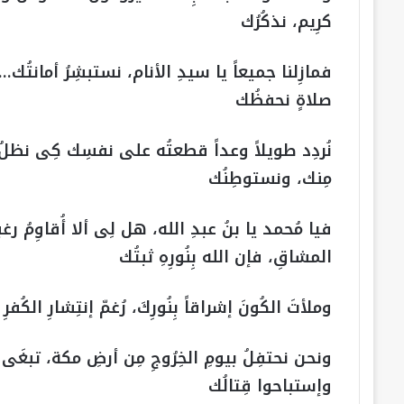
كرِيم، نذكُرُك
فمازِلنا جميعاً يا سيدِ الأنام، نستبشِرُ أمانتُك… 
صلاةٍ نحفظُك
نُردِد طويلاً وعداً قطعتُه على نفسِك كِى نظلُ ن
مِنك، ونستوطِنُك
فيا مُحمد يا بنُ عبدِ الله، هل لِى ألا أُقاوِمُ رغ
المشاقِ، فإن الله بِنُورِهِ ثبتُك
وملأتَ الكُونَ إشراقاً بِنُورِكَ، رُغمّ إنتِشارِ الكُفر
ونحن نحتفِلُ بيومِ الخِرُوجِ مِن أرضِ مكة، تبغَ
وإستباحوا قِتالُك