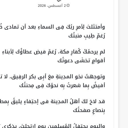
2 أغسطس، 2026
وأمتثلتَ لِأمرِ ربُكَ فِى السماءِ بعد أن تمادى ظُ
رُغمّ طِيبِ منبتُك
لم يرحمُكْ كُفارِ مكة، رُغمّ فيضِ عطاؤُك لِأبناء
أقوامٍ تخشَى دعوتُك
وتوجهتُ نحَو المدِينةِ معَ أبِى بكر الرفِيق، لا 
أفيضُ بِما شعرتُ بِه نحوُكَ فِى مِحنتُك
قد لاحَ لكَ أهلُ المدِينة فى إحتِفاءٍ يليقُ بِمطل
بِنصاعِ صفحتُك
واليوم يحتفِلُ المُسلِمين يوم إرتحلتَ، بِذكرى ت