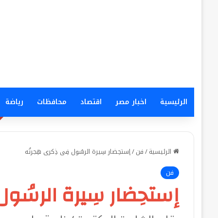
الرئيسية
اخبار مصر
اقتصاد
محافظات
رياضة
الرئيسية
/
فن
/
إستحِضار سِيرة الرسُول فِى ذِكرى هِجرتُه
فن
إستحِضار سِيرة الرسُول 