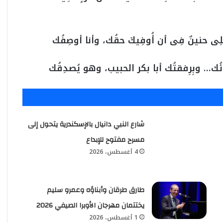
ِى حنينٌ فِى أن أُوفِيكَ حقُك، وأنا أوصِفُك
بائُك… وبِرِفقتُك أبا بكر الحبيب، وهو يُصدِقُك
شارع النبي دانيال بالإسكندرية يتحول إلى
مسرح مفتوح للإبداع
4 أغسطس، 2026
طارق طرقان وأبناؤه وعمرو سليم
يختتمان مهرجان الأوبرا الصيفي 2026
1 أغسطس، 2026