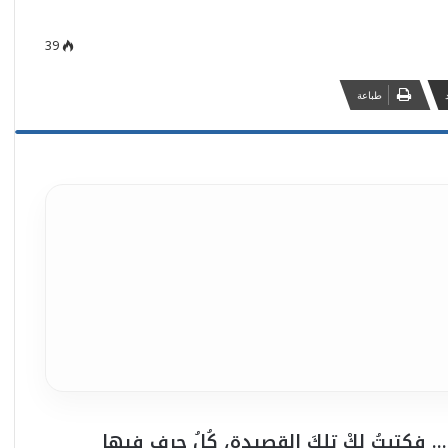
39
طباعة
ك… فكتبتُ لكْ تِلكَ القصيدة، كُلُ حرفٍ فِيها