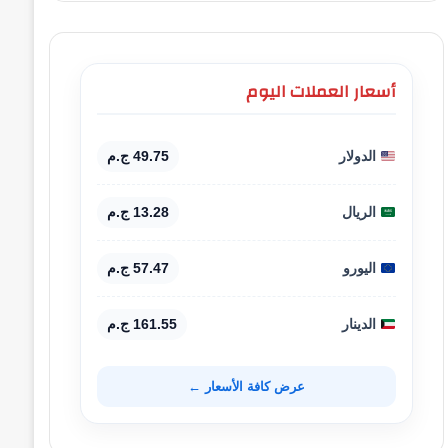
أسعار العملات اليوم
الدولار
49.75 ج.م
الريال
13.28 ج.م
اليورو
57.47 ج.م
الدينار
161.55 ج.م
عرض كافة الأسعار ←