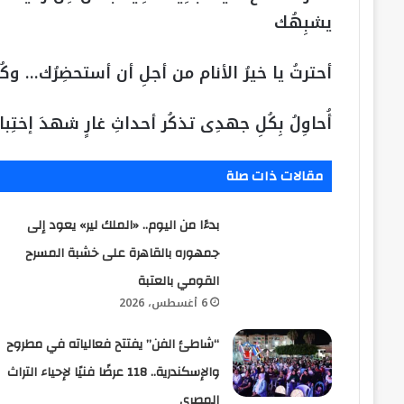
يشبِهُك
أحترتُ يا خيرُ الأنام من أجلِ أن أستحضِرُك… وكُل
أُحاوِلُ بِكُلِ جهدِى تذكُر أحداثِ غارٍ شهدَ إختِ
مقالات ذات صلة
بدءًا من اليوم.. «الملك لير» يعود إلى
جمهوره بالقاهرة على خشبة المسرح
القومي بالعتبة
6 أغسطس، 2026
“شاطئ الفن” يفتتح فعالياته في مطروح
والإسكندرية.. 118 عرضًا فنيًا لإحياء التراث
المصري