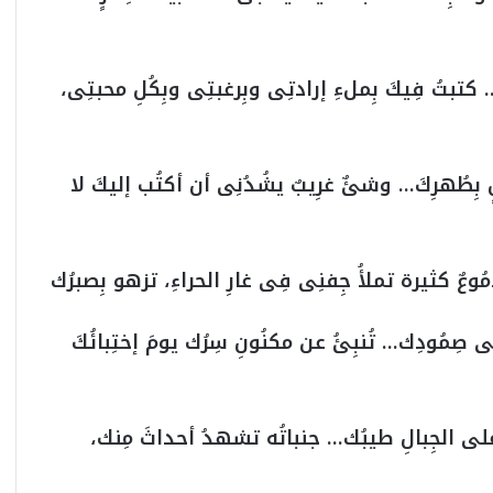
تبتُ فِيكَ بِملءِ إرادتِى وبِرغبتِى وبِكُلِ محبتِى،
يلٍ بِطُهرِكَ… وشئٌ غرِيبٌ يشُدُنِى أن أكتُب إليكَ لا
عٌ كثيرة تملأُ جِفنِى فِى غارِ الحراءِ، تزهو بِصبرُك
ِمُودِك… تُنبِئُ عن مكنُونِ سِرُك يومَ إختِبائُكَ
 على الجِبالِ طيبُك… جنباتُه تشهدُ أحداثَ مِنك،