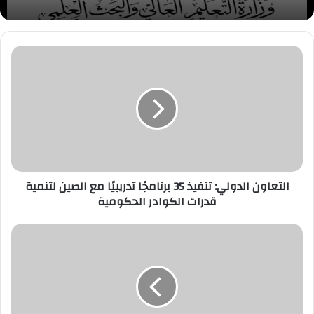
التعاون
التعليم العالي: تنويه مهم للطلاب الحاصلين على
الدولي:
الدبلومة الأمريكية (Cognia) بالمملكة العربية
تنفيذ
السعودية
35
برنامجًا
تدريبيًا
مع
الصين
لتنمية
قدرات
التعاون الدولي: تنفيذ 35 برنامجًا تدريبيًا مع الصين لتنمية
الكوادر
قدرات الكوادر الحكومية
الحكومية
أستعدادا
للموسم
الشتوي....
محطات
إنتاج
وغربلة