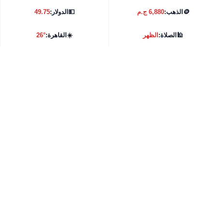
🪙
الذهب:
6,880 ج.م
💵
الدولار:
49.75
🕌
الصلاة:
الظهر
☀️
القاهرة:
26°