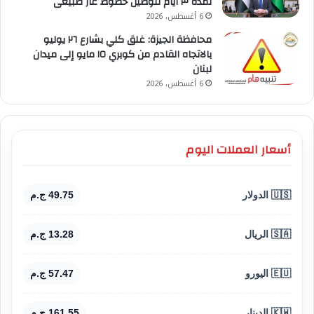
لمدة ٣ أيام لتوصيل خطوط غاز طبيعى
6 أغسطس، 2026
محافظة الجيزة: غلق كلي بشارع ٢٦ يوليو
بالاتجاه القادم من كوبري ١٥ مايو إلى ميدان
لبنان
6 أغسطس، 2026
أسعار العملات اليوم
🇺🇸 الدولار
49.75 ج.م
🇸🇦 الريال
13.28 ج.م
🇪🇺 اليورو
57.47 ج.م
🇰🇼 الدينار
161.55 ج.م