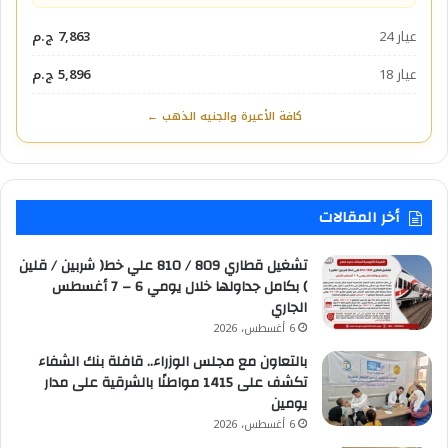
عيار 24
7,863 ج.م
عيار 18
5,896 ج.م
كافة الأعيرة والجنيه الذهب ←
أخر المقالات
تشغيل قطاري 809 / 810 علي خط( شربين / قلين
) بكامل جداولها خلال يومي 6 – 7 أغسطس
الجاري
6 أغسطس، 2026
بالتعاون مع مجلس الوزراء.. قافلة بنك الشفاء
تكشف على 1415 مواطنًا بالشرقية على مدار
يومين
6 أغسطس، 2026