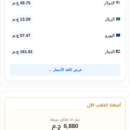
الدولار
49.75 ج.م
الريال
13.28 ج.م
اليورو
57.47 ج.م
الدينار
161.81 ج.م
عرض كافة الأسعار ←
أسعار الذهب الآن
عيار 21 (الأكثر مبيعاً)
6,880 ج.م