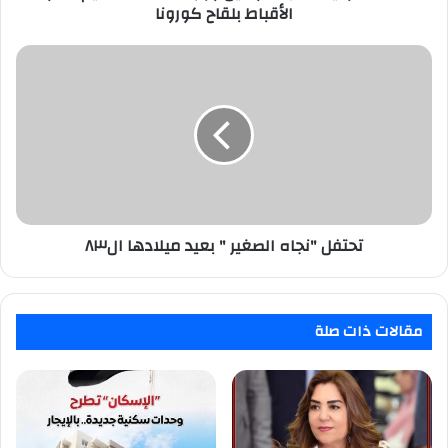
كورونا
الأقباط بلقاح كورونا
تحتفل
"نجاه
الصغير
"
بعيد
ميلادها
ال٨٣
تحتفل "نجاه الصغير " بعيد ميلادها ال٨٣
مقالات ذات صلة