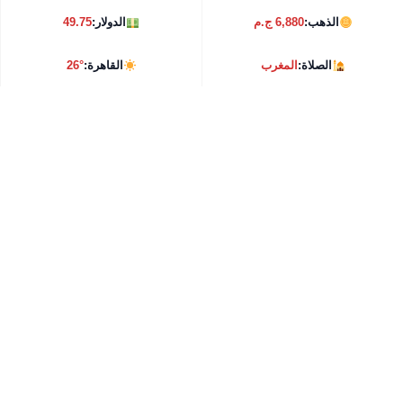
الذهب:
6,880 ج.م
الدولار:
49.75
الصلاة:
المغرب
القاهرة:
26°