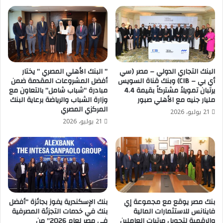
البنك التجاري الدولي – مصر (سي
” البنك الأهلي المصري ” يختار
أي بي – CIB) وبنك قناة السويس
أفضل المشروعات المقدمة ضمن
يرتبان تمويلاً مشتركاً بقيمة 4.4
مبادرة “شباب شامل” بالتعاون مع
مليار جنيه مع الأهلي صبور
وزارة الشباب والرياضة برعاية البنك
المركزي المصري
21 يوليو، 2026
21 يوليو، 2026
بنك مصر يوقع مع مجموعة إي
بنك الإسكندرية يفوز بجائزة “أفضل
فاينانس للاستثمارات المالية
بنك في خدمات التجزئة المصرفية
والرقمية لتحويل مرتبات العاملين
في مصر لعام 2026” من