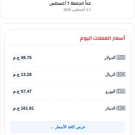
غداً الجمعة 7 أغسطس
6 أغسطس، 2026
أسعار العملات اليوم
🇺🇸 الدولار
49.75 ج.م
🇸🇦 الريال
13.28 ج.م
🇪🇺 اليورو
57.47 ج.م
🇰🇼 الدينار
161.81 ج.م
عرض كافة الأسعار ←