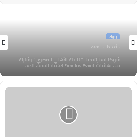
بنوك
29 يوليو، 2026
بنك مصر يحصل على درع تكريمي من Visa تقديرًا
لنجاحه في إطلاق باقة متكاملة ومتنوعة تضم 6
أنواع من بطاقات الشركات خلال عام واحد
شركات
التكنولوجيا
العالمية
تهدد
بإرغامها
على
وقف
نشاطاتها