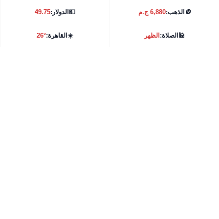
🪙
الذهب:
6,880 ج.م
💵
الدولار:
49.75
🕌
الصلاة:
الظهر
☀️
القاهرة:
26°