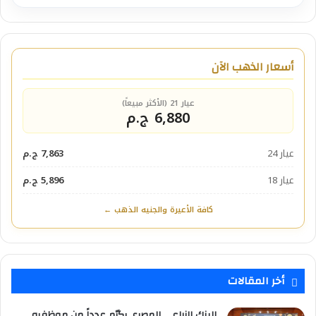
أسعار الذهب الآن
عيار 21 (الأكثر مبيعاً)
6,880 ج.م
عيار 24
7,863 ج.م
عيار 18
5,896 ج.م
كافة الأعيرة والجنيه الذهب ←
أخر المقالات
البنك الزراعي المصري يكرّم عدداً من موظفيه