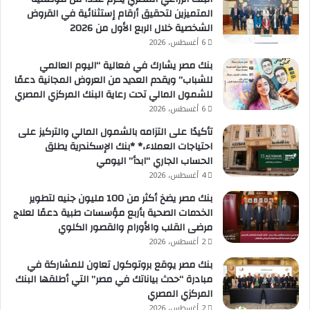
المتميزين لتحقيق أرقام إستثنائية في القروض
الشخصية خلال الربع الأول من 2026
6 أغسطس، 2026
بنك مصر يشارك في فعالية “اليوم العالمي
للشباب” ويقدم العديد من العروض المجانية دعمًا
للشمول المالي تحت رعاية البنك المركزي المصري
6 أغسطس، 2026
تأكيدًا على التزامه بالشمول المالي والتركيز على
احتياجات العملاء،* *بنك الإسكندرية يطلق
الحساب الجاري “ابدأ” اليومي
4 أغسطس، 2026
بنك مصر يضخ أكثر من 100 مليون جنيه لتطوير
الخدمات الصحية بأربع مؤسسات طبية دعمًا لعلاج
مرضى القلب والأورام والقصور الكلوي
2 أغسطس، 2026
بنك مصر يوقع بروتوكول تعاون للمشاركة في
مبادرة “حدث بياناتك في مصر” التي أطلقها البنك
المركزي المصري
2 أغسطس، 2026