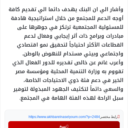
وأشار الي ان البنك يهدف دائما الي تقديم كافة
أوجه الدعم للمجتمع من خلال استراتيجية هادفة
للمسئولية المجتمعية ترتكز في جوهرها على
مبادرات وبرامج ذات أثر إيجابي وفعال لدعم
القطاعات الأكثر احتياجاً لتحقيق نمو اقتصادي
واجتماعي وبيئي مستدام للنهوض بالوطن.
وأعرب غانم عن خالص تقديره للدور الفعال الذي
تقووم به وزارة التنمية المحلية ومؤسسة مصر
الخير في دعم فئة ذوي الاحتياجات الخاصة،
والسعي دائماً لتكثيف الجهود المبذولة لتوفير
سبل الراحة لهذه الفئة الهامة في المجتمع.
رابط مختصر
https://www.akhbarelnaselyoum.com/?p=2484
نسخ