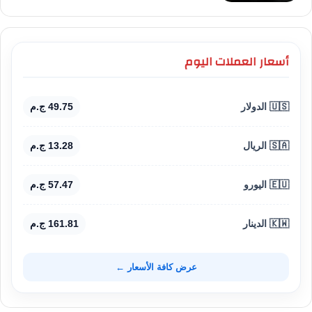
أسعار العملات اليوم
🇺🇸 الدولار
49.75 ج.م
🇸🇦 الريال
13.28 ج.م
🇪🇺 اليورو
57.47 ج.م
🇰🇼 الدينار
161.81 ج.م
عرض كافة الأسعار ←