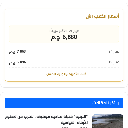
أسعار الذهب الآن
عيار 21 (الأكثر مبيعاً)
6,880 ج.م
عيار 24
7,863 ج.م
عيار 18
5,896 ج.م
كافة الأعيرة والجنيه الذهب ←
أخر المقالات
“النينيو” قنبلة مناخية موقوته.. تقترب من تحطيم
الأرقام القياسية