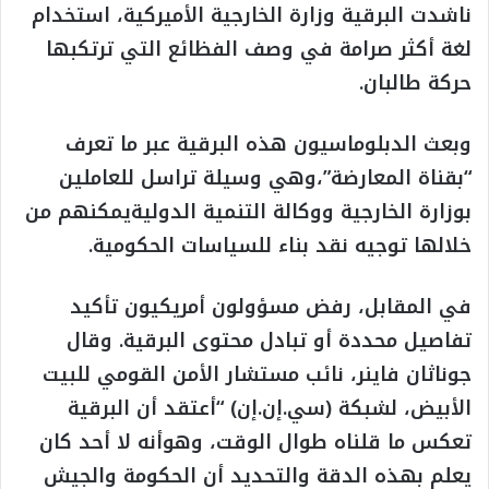
ناشدت البرقية وزارة الخارجية الأميركية، استخدام
لغة أكثر صرامة في وصف الفظائع التي ترتكبها
حركة طالبان.
وبعث الدبلوماسيون هذه البرقية عبر ما تعرف
“بقناة المعارضة”،وهي وسيلة تراسل للعاملين
بوزارة الخارجية ووكالة التنمية الدوليةيمكنهم من
خلالها توجيه نقد بناء للسياسات الحكومية.
في المقابل، رفض مسؤولون أمريكيون تأكيد
تفاصيل محددة أو تبادل محتوى البرقية. وقال
جوناثان فاينر، نائب مستشار الأمن القومي للبيت
الأبيض، لشبكة (سي.إن.إن) “أعتقد أن البرقية
تعكس ما قلناه طوال الوقت، وهوأنه لا أحد كان
يعلم بهذه الدقة والتحديد أن الحكومة والجيش