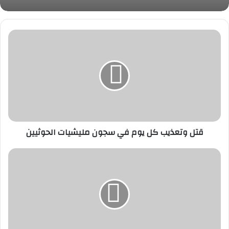
قتل
وتعذيب
كل
يوم
في
سجون
مليشيات
الحوثيين
قتل وتعذيب كل يوم في سجون مليشيات الحوثيين
القبض
على
“رئيس
مجلس
إدارة
شركة
صرافة"
يقوم