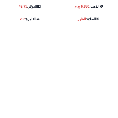
🪙
الذهب:
6,880 ج.م
💵
الدولار:
49.75
🕌
الصلاة:
الظهر
☀️
القاهرة:
26°