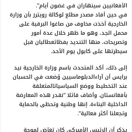
الأفغانيين سينهاران في غضون أيام”.
في حين أفاد مصدر مطلع لوكالة رويترز بأن وزارة
الخارجية أخذت مخاوف من صاغوا البرقية على
محمل الجد، وهو ما ظهر خلال عدة أمور
وتصريحات، منها التنديد بفظائعطالبان قبل
سيطرتها على كابول يوم الأحد.
إلى ذلك، أكد المتحدث باسم وزارة الخارجية نيد
برايس أن آراءالدبلوماسيين وُضعت في الحسبان
عند التخطيط ووضع السياسياتالمتعلقة
بأفغانستان. وأضاف قائلا “نقدر هذه المعارضة
الداخلية البناءة. إنها وطنية وتحظى بالحماية
وتجعلنا أكثر فعالية”.
يذكر أن الرئيس الأميركي كان تعرّض لموجة