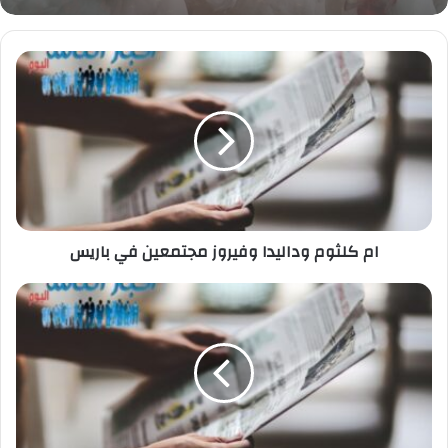
ام
كلثوم
وداليدا
وفيروز
مجتمعين
في
باريس
ام كلثوم وداليدا وفيروز مجتمعين في باريس
سبتمبر
المقبل..
بدء
تسليم
دفعة
جديدة
من
وحدات