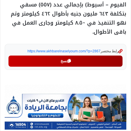
الفيوم – أسيوط) بإجمالي عدد (٥٥٧) مسقي
بتكلفة ٦٤٣ مليون جنيه بأطوال ٤٦٢ كيلومتر وتم
نهو التنفيذ في ٨.٥٠ كيلومتر وجارى العمل في
باقى الأطوال.
رابط مختصر
https://www.akhbarelnaselyoum.com/?p=2867
نسخ