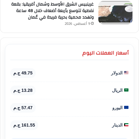
غرينبيس الشرق الأوسط وشمال أفريقيا: بقعة
نفطية تتوسع بأربعة أضعاف خلال 48 ساعة
وتهدد محمية بحرية فريدة في عُمان
9 أغسطس، 2026
أسعار العملات اليوم
الدولار
49.75 ج.م
الريال
13.28 ج.م
اليورو
57.47 ج.م
الدينار
161.55 ج.م