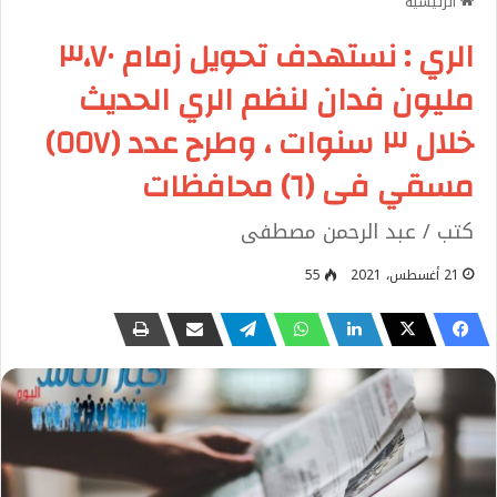
الرئيسية
الري : نستهدف تحويل زمام ٣،٧٠
مليون فدان لنظم الري الحديث
خلال ٣ سنوات ، وطرح عدد (٥٥٧)
مسقي فى (٦) محافظات
كتب / عبد الرحمن مصطفى
21 أغسطس، 2021
55