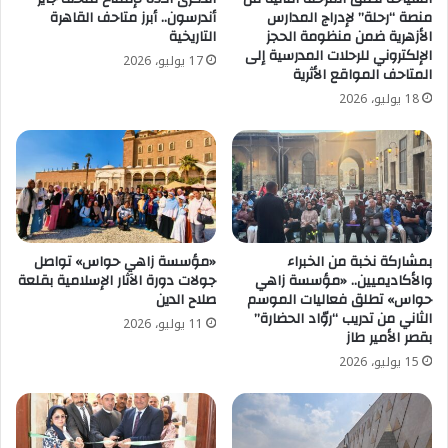
منصة “رحلة” لإدراج المدارس
أندرسون.. أبرز متاحف القاهرة
الأزهرية ضمن منظومة الحجز
التاريخية
الإلكتروني للرحلات المدرسية إلى
17 يوليو، 2026
المتاحف المواقع الأثرية
18 يوليو، 2026
بمشاركة نخبة من الخبراء
«مؤسسة زاهي حواس» تواصل
والأكاديميين.. «مؤسسة زاهي
جولات دورة الآثار الإسلامية بقلعة
حواس» تطلق فعاليات الموسم
صلاح الدين
الثاني من تدريب “روّاد الحضارة”
11 يوليو، 2026
بقصر الأمير طاز
15 يوليو، 2026