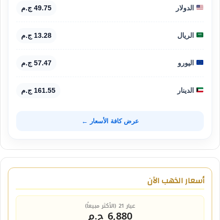
الدولار
49.75 ج.م
الريال
13.28 ج.م
اليورو
57.47 ج.م
الدينار
161.55 ج.م
عرض كافة الأسعار ←
أسعار الذهب الآن
عيار 21 (الأكثر مبيعاً)
6,880 ج.م