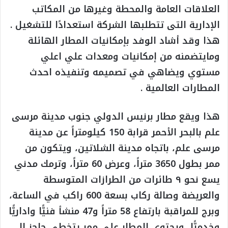
العلاقات العامة والمحطة وغيرها من المكاتب
الإدارية التى تتطلبها الشركة استعدادًا للتشغيل .
هذا وقد أشاد الوفد بإمكانيات المطار الهائلة
ومايتضمنه من إمكانيات ومعدات علي اعلي
مستوي ويضاهي في تصميمه وتنفيذه احدث
المطارات العالمية .
هذا ويقع مطار برنيس الدولي جنوب مدينة مرسى
علم بالبحر الأحمر قرابة 150 كيلومتراً عن مدينة
مرسى علم، باتجاه مدينة الشلاتين، ويتكون من
ممر بطول 3650 متراً، وعرض 60 متراً، وترمك مدني
يسع نحو ٩ طائرات من الطرازات المتوسطة
والعريضة وصالة ركاب بسعة 600 راكب في الساعة،
وبرج للمراقبة بارتفاع 58 متراً و47 منشأ فنيًّا واداريًّا
وخدميًّا، ويحتوي المطار على ممر يتخطى حاجز الـ