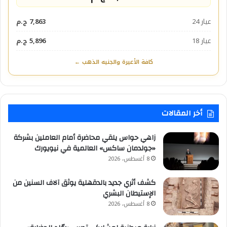
عيار 24
7,863 ج.م
عيار 18
5,896 ج.م
كافة الأعيرة والجنيه الذهب ←
أخر المقالات
زاهي حواس يلقي محاضرة أمام العاملين بشركة
«جولدمان ساكس» العالمية في نيويورك
8 أغسطس، 2026
كشف أثري جديد بالدقهلية يوثق آلاف السنين من
الإستيطان البشري
8 أغسطس، 2026