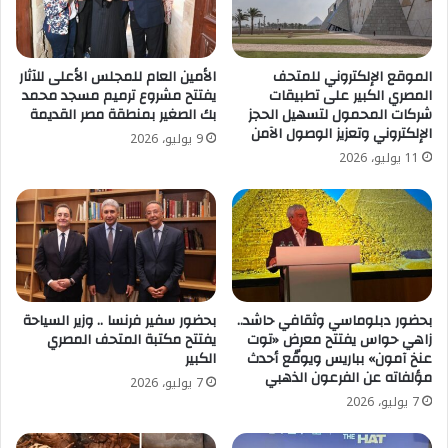
الموقع الإلكتروني للمتحف
الأمين العام للمجلس الأعلى للآثار
المصري الكبير على تطبيقات
يفتتح مشروع ترميم مسجد محمد
شركات المحمول لتسهيل الحجز
بك الصغير بمنطقة مصر القديمة
الإلكتروني وتعزيز الوصول الآمن
9 يوليو، 2026
11 يوليو، 2026
بحضور دبلوماسي وثقافي حاشد..
بحضور سفير فرنسا .. وزير السياحة
زاهي حواس يفتتح معرض «توت
يفتتح مكتبة المتحف المصري
عنخ آمون» بباريس ويوقّع أحدث
الكبير
مؤلفاته عن الفرعون الذهبي
7 يوليو، 2026
7 يوليو، 2026