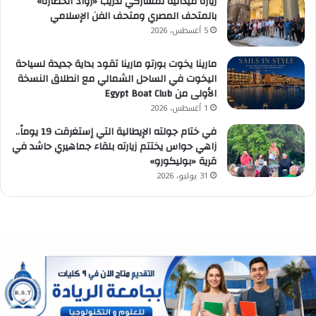
زيارة ميدانية لمشاركي تدريب «روّاد الحضارة»
بالمتحف المصري ومتحف الفن الإسلامي
5 أغسطس، 2026
مارينا يخوت بورتو مارينا تقود بداية جديدة لسياحة
اليخوت في الساحل الشمالي مع انطلاق النسخة
الأولى من Egypt Boat Club
1 أغسطس، 2026
في ختام جولته الإيطالية التي إستغرقت 19 يوماً..
زاهي حواس يختتم زيارته بلقاء جماهيري حاشد في
قرية «بوليكورو»
31 يوليو، 2026