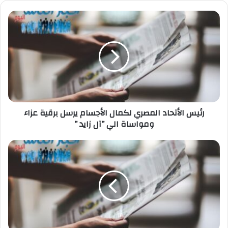
رئيس
الأتحاد
المصري
لكمال
الأجسام
يرسل
برقية
عزاء
ومواساة
الي
رئيس الأتحاد المصري لكمال الأجسام يرسل برقية عزاء
”آل
ومواساة الي ”آل زايد ”
زايد
”
حنفي:
يشيد
بالاهتمام
الرئاسى
بتطوير
الصناعات
البحرية
والموانئ