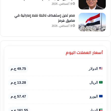
8 أغسطس، 2026
مصر تدين إستهداف ناقلة نفط إماراتية في
مضيق هرمز
8 أغسطس، 2026
أسعار العملات اليوم
الدولار
49.75 ج.م
الريال
13.28 ج.م
اليورو
57.47 ج.م
الدينار
161.55 ج.م