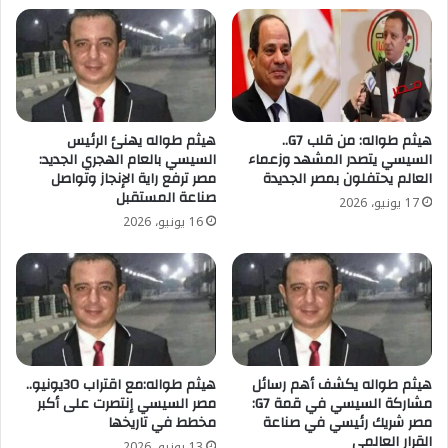
هيثم طواله: من قلب G7..
هيثم طواله يهنئ الرئيس
السيسي يتصدر المشهد وزعماء
السيسي بالعام الهجري الجديد:
العالم يحتفلون بمصر الجديدة
مصر ترفع راية الإنجاز وتواصل
صناعة المستقبل
17 يونيو، 2026
16 يونيو، 2026
هيثم طواله يكشف أهم رسائل
هيثم طواله:مع اقتراب 30يونيو..
مشاركة السيسي في قمة G7:
مصر السيسي إنتصرت على أكبر
مصر شريك رئيسي في صناعة
مخطط في تاريخها
القرار العالمي
13 يونيو، 2026