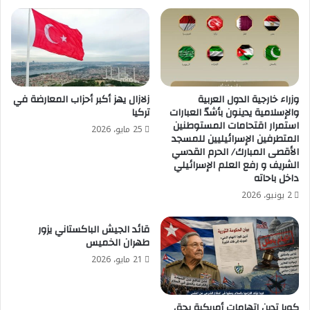
وزراء خارجية الدول العربية
زلازال يهز أكبر أحزاب المعارضة في
والإسلامية يدينون بأشدّ العبارات
تركيا
استمرار اقتحامات المستوطنين
25 مايو، 2026
المتطرفين الإسرائيليين للمسجد
الأقصى المبارك/ الحرم القدسي
الشريف و رفع العلم الإسرائيلي
داخل باحاته
2 يونيو، 2026
قائد الجيش الباكستاني يزور
طهران الخميس
21 مايو، 2026
كوبا تدين إتهامات أمريكية بحق