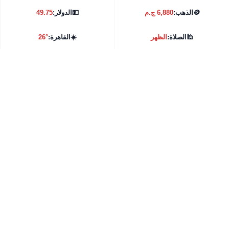
🪙
الذهب:
6,880 ج.م
💵
الدولار:
49.75
🕌
الصلاة:
الظهر
☀️
القاهرة:
26°