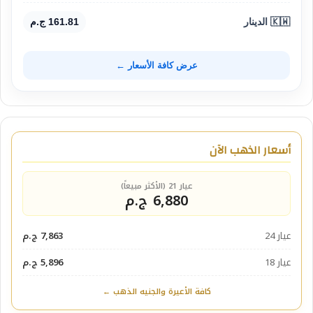
🇰🇼 الدينار
161.81 ج.م
عرض كافة الأسعار ←
أسعار الذهب الآن
عيار 21 (الأكثر مبيعاً)
6,880 ج.م
عيار 24
7,863 ج.م
عيار 18
5,896 ج.م
كافة الأعيرة والجنيه الذهب ←