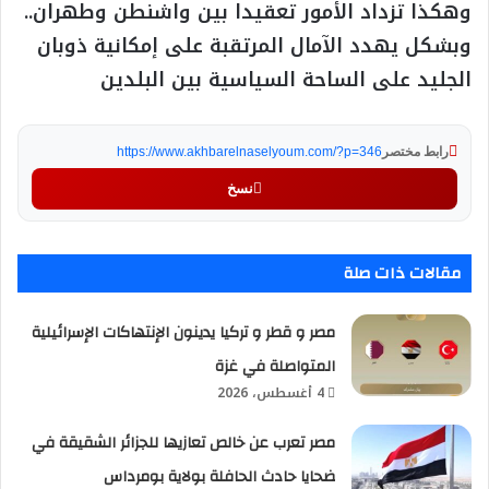
وهكذا تزداد الأمور تعقيدا بين واشنطن وطهران..
وبشكل يهدد الآمال المرتقبة على إمكانية ذوبان
الجليد على الساحة السياسية بين البلدين
رابط مختصر
https://www.akhbarelnaselyoum.com/?p=346
نسخ
مقالات ذات صلة
مصر و قطر و تركيا يدينون الإنتهاكات الإسرائيلية
المتواصلة في غزة
4 أغسطس، 2026
مصر تعرب عن خالص تعازيها للجزائر الشقيقة في
ضحايا حادث الحافلة بولاية بومرداس