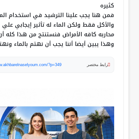
كثيره
فمن هنا يجب علينا الترشيد في استخدام الم
والأكل فقط ولكن الماء له تأثير إيجابي علي
محاربه كافه الأمراض فنستنتج من هذا كله أ
وهذا يبين أيضا أننا يجب أن نهتم بالماء ون
رابط مختصر
ww.akhbarelnaselyoum.com/?p=349