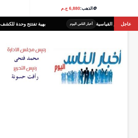
🪙
الذهب:
6,880 ج.م
عاجل
 الأرقام القياسية
بهية تفتتح وحدة للكشف المبك
أخبار الناس اليوم