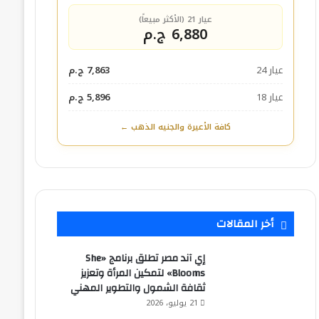
عيار 21 (الأكثر مبيعاً)
6,880 ج.م
عيار 24
7,863 ج.م
عيار 18
5,896 ج.م
كافة الأعيرة والجنيه الذهب ←
أخر المقالات
إي آند مصر تطلق برنامج «She
Blooms» لتمكين المرأة وتعزيز
ثقافة الشمول والتطوير المهني
21 يوليو، 2026