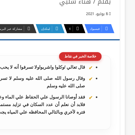
بقلم / هناء شلبي
8 يوليو، 2021
فيسبوك
‫X
لينكدإن
مشاركة عبر البريد
خلاصة الخبر في نقاط
قال تعالي /وكلوا واشربواولا تسرفوا أنه لا يح
وقال رسول الله صلى الله عليه وسلم لا تس
صلى الله عليه وسلم
فقد أوصانا الرسول علي الحفاظ علي الماء وعد
فلابد أن نعلم أن عدد السكان في تزايد مست
فتره لآخري وبالتالي المحافظه علي المياه ي