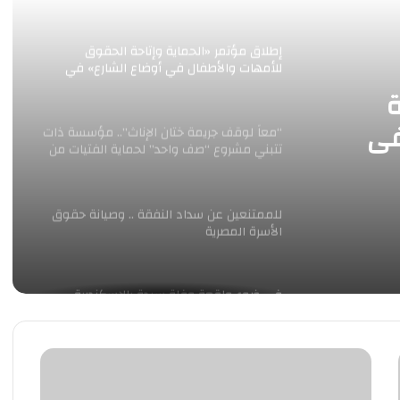
Launches in Cairo
إطلاق مؤتمر «الحماية وإتاحة الحقوق
للأمهات والأطفال في أوضاع الشارع» في
القاهرة
ة
في
“معاً لوقف جريمة ختان الإناث”.. مؤسسة ذات
تتبني مشروع “صف واحد” لحماية الفتيات من
الختان بالإسماعيلية
للممتنعين عن سداد النفقة .. وصيانة حقوق
الأسرة المصرية
في ضوء واقعة وفاة سيدة بالإسكندرية
مؤتمر
وزيرة التضامن الإجتماعي تعلن أسماء الأمهات
الفائزات في مسابقة الأم المثالية لعام 2026
التحول
الرقمي