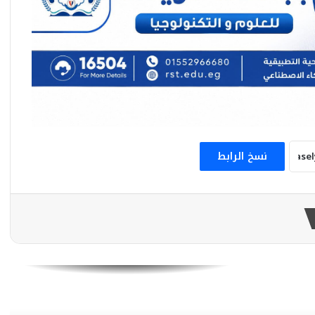
معهد ثربانتس يحتفي بالمرأة بعرض «أنا
نيبينكا» بالقاهرة
إمرأة من صعيد مصر نهضة مصر تحتفي
بمذكرات تلاوي
نسخ الرابط
خلال الإجتماع الدوري لمجلس إدارة المجلس
القومي للطفولة والأمومة
المعرض يضم 27 لوحة فنية تسلط الضوء على
الدور المحوري للمرأة
Protection and Access to Rights for Mothers
and Children in Street Situation” Conference