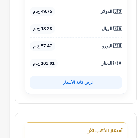
🇺🇸 الدولار
49.75 ج.م
🇸🇦 الريال
13.28 ج.م
🇪🇺 اليورو
57.47 ج.م
🇰🇼 الدينار
161.81 ج.م
عرض كافة الأسعار ←
أسعار الذهب الآن