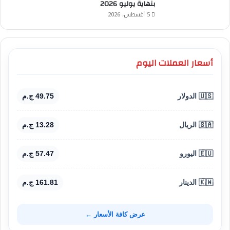
بنهاية يوليو 2026
5 أغسطس، 2026
أسعار العملات اليوم
🇺🇸 الدولار
49.75 ج.م
🇸🇦 الريال
13.28 ج.م
🇪🇺 اليورو
57.47 ج.م
🇰🇼 الدينار
161.81 ج.م
عرض كافة الأسعار ←