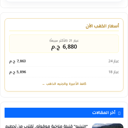
أسعار الذهب الآن
عيار 21 (الأكثر مبيعاً)
6,880 ج.م
عيار 24
7,863 ج.م
عيار 18
5,896 ج.م
كافة الأعيرة والجنيه الذهب ←
أخر المقالات
“النينيو” قنبلة مناخية موقوته.. تقترب من تحطيم