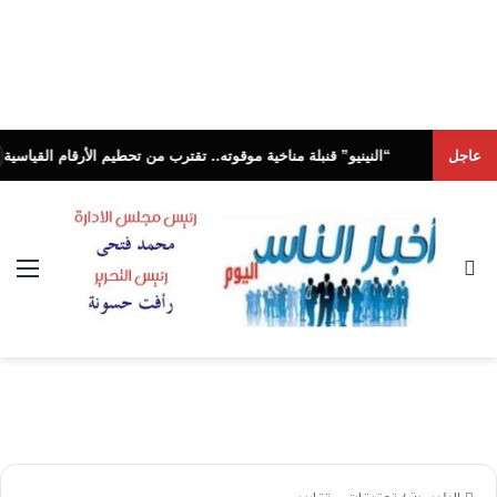
عاجل
“النينيو” قنبلة مناخية موقوته.. تقترب من تحطيم الأرقام القياسية
أخبار النا
بحث عن
الق