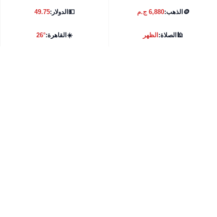
🪙
الذهب:
6,880 ج.م
💵
الدولار:
49.75
🕌
الصلاة:
الظهر
☀️
القاهرة:
26°