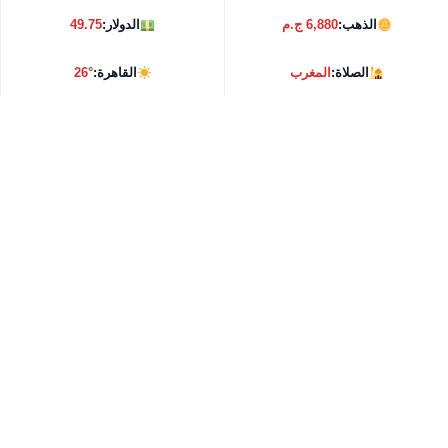
الذهب:
6,880 ج.م
الدولار:
49.75
الصلاة:
المغرب
القاهرة:
26°