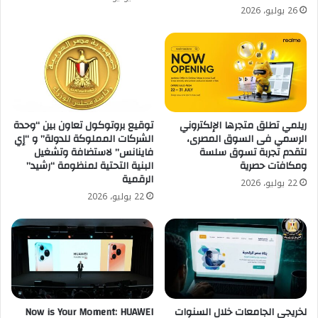
26 يوليو، 2026
ريلمي تطلق متجرها الإلكتروني
توقيع بروتوكول تعاون بين “وحدة
الرسمي فى السوق المصرى،
الشركات المملوكة للدولة” و “إي
لتقدم تجربة تسوق سلسة
فاينانس” لاستضافة وتشغيل
ومكافآت حصرية
البنية التحتية لمنظومة “رشيد”
الرقمية
22 يوليو، 2026
22 يوليو، 2026
لخريجي الجامعات خلال السنوات
Now is Your Moment: HUAWEI