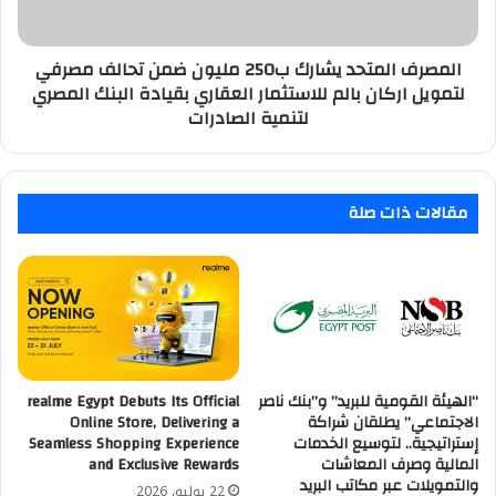
مصرفي
لتمويل
اركان
المصرف المتحد يشارك ب250 مليون ضمن تحالف مصرفي
بالم
لتمويل اركان بالم للاستثمار العقاري بقيادة البنك المصري
للاستثمار
لتنمية الصادرات
العقاري
بقيادة
البنك
المصري
مقالات ذات صلة
لتنمية
الصادرات
“الهيئة القومية للبريد” و”بنك ناصر
realme Egypt Debuts Its Official
الاجتماعي” يطلقان شراكة
Online Store, Delivering a
إستراتيجية.. لتوسيع الخدمات
Seamless Shopping Experience
المالية وصرف المعاشات
and Exclusive Rewards
والتمويلات عبر مكاتب البريد
22 يوليو، 2026