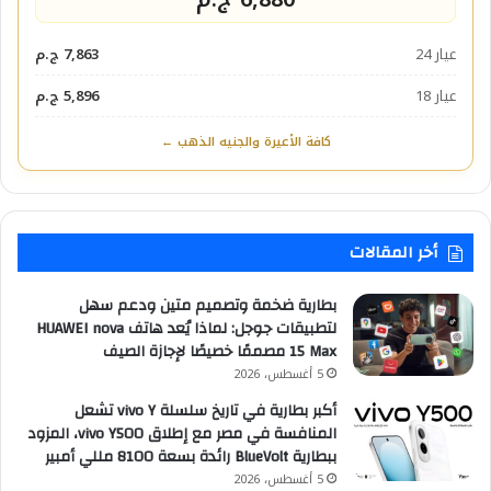
عيار 24
7,863 ج.م
عيار 18
5,896 ج.م
كافة الأعيرة والجنيه الذهب ←
أخر المقالات
بطارية ضخمة وتصميم متين ودعم سهل
لتطبيقات جوجل: لماذا يُعد هاتف HUAWEI nova
15 Max مصممًا خصيصًا لإجازة الصيف
5 أغسطس، 2026
أكبر بطارية في تاريخ سلسلة vivo Y تشعل
المنافسة في مصر مع إطلاق vivo Y500، المزود
ببطارية BlueVolt رائدة بسعة 8100 مللي أمبير
5 أغسطس، 2026