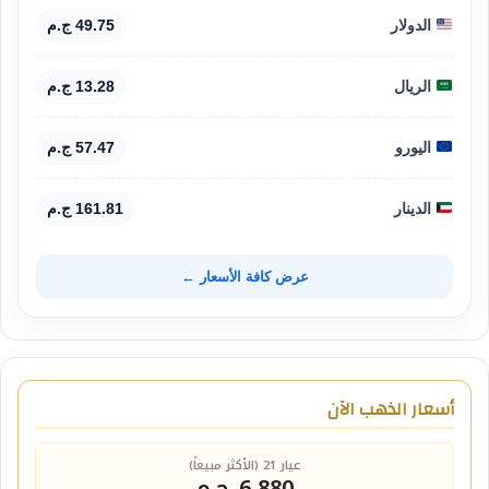
الدولار
49.75 ج.م
الريال
13.28 ج.م
اليورو
57.47 ج.م
الدينار
161.81 ج.م
عرض كافة الأسعار ←
أسعار الذهب الآن
عيار 21 (الأكثر مبيعاً)
6,880 ج.م