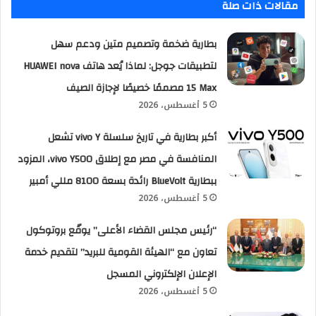
مقالات ذات صلة
بطارية ضخمة وتصميم متين ودعم سهل
لتطبيقات جوجل: لماذا يُعد هاتف HUAWEI nova
15 Max مصممًا خصيصًا لإجازة الصيف
5 أغسطس، 2026
أكبر بطارية في تاريخ سلسلة vivo Y تشعل
المنافسة في مصر مع إطلاق vivo Y500، المزود
ببطارية BlueVolt رائدة بسعة 8100 مللي أمبير
5 أغسطس، 2026
“رئيس مجلس القضاء الأعلى” يوقّع بروتوكول
تعاون مع “الهيئة القومية للبريد” لتقديم خدمة
الإعلان الإلكتروني المسجل
5 أغسطس، 2026