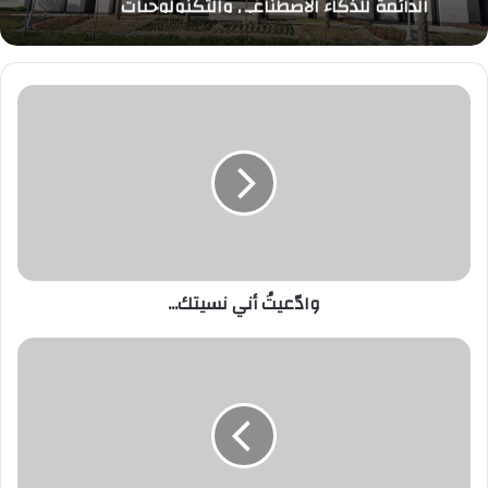
الدائمة للذكاء الاصطناعي والتكنولوجيات
وادّعيتُ
أني
نسيتك...
وادّعيتُ أني نسيتك...
المصرف
المتحد
يشارك
ب250
مليون
ضمن
تحالف