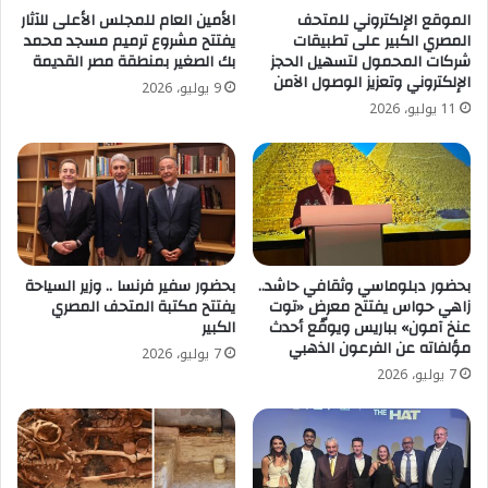
الموقع الإلكتروني للمتحف
الأمين العام للمجلس الأعلى للآثار
المصري الكبير على تطبيقات
يفتتح مشروع ترميم مسجد محمد
شركات المحمول لتسهيل الحجز
بك الصغير بمنطقة مصر القديمة
الإلكتروني وتعزيز الوصول الآمن
9 يوليو، 2026
11 يوليو، 2026
بحضور دبلوماسي وثقافي حاشد..
بحضور سفير فرنسا .. وزير السياحة
زاهي حواس يفتتح معرض «توت
يفتتح مكتبة المتحف المصري
عنخ آمون» بباريس ويوقّع أحدث
الكبير
مؤلفاته عن الفرعون الذهبي
7 يوليو، 2026
7 يوليو، 2026