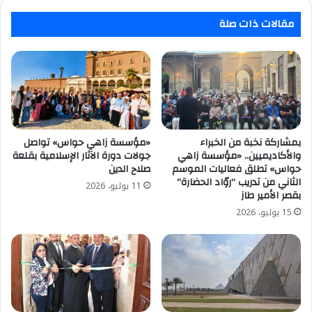
الجديدة
لمركز
شباب
مقالات ذات صلة
دار
السلام
بمشاركة نخبة من الخبراء
«مؤسسة زاهي حواس» تواصل
والأكاديميين.. «مؤسسة زاهي
جولات دورة الآثار الإسلامية بقلعة
حواس» تطلق فعاليات الموسم
صلاح الدين
الثاني من تدريب “روّاد الحضارة”
11 يوليو، 2026
بقصر الأمير طاز
15 يوليو، 2026