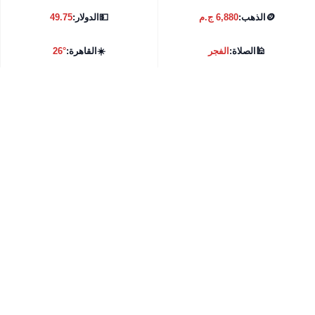
🪙
الذهب:
6,880 ج.م
💵
الدولار:
49.75
🕌
الصلاة:
الفجر
☀️
القاهرة:
26°