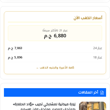
أسعار الذهب الآن
عيار 21 (الأكثر مبيعاً)
6,880 ج.م
عيار 24
7,863 ج.م
عيار 18
5,896 ج.م
كافة الأعيرة والجنيه الذهب ←
أخر المقالات
زيارة ميدانية لمشاركي تدريب «روّاد الحضارة»
بالمتحف المصري ومتحف الفن الإسلامي