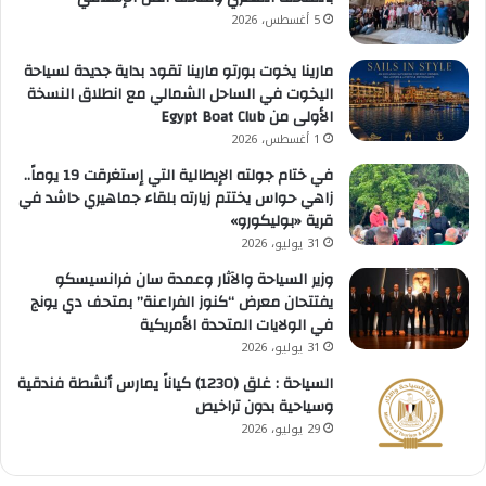
5 أغسطس، 2026
مارينا يخوت بورتو مارينا تقود بداية جديدة لسياحة
اليخوت في الساحل الشمالي مع انطلاق النسخة
الأولى من Egypt Boat Club
1 أغسطس، 2026
في ختام جولته الإيطالية التي إستغرقت 19 يوماً..
زاهي حواس يختتم زيارته بلقاء جماهيري حاشد في
قرية «بوليكورو»
31 يوليو، 2026
وزير السياحة والآثار وعمدة سان فرانسيسكو
يفتتحان معرض “كنوز الفراعنة” بمتحف دي يونج
في الولايات المتحدة الأمريكية
31 يوليو، 2026
السياحة : غلق (1230) كياناً يمارس أنشطة فندقية
وسياحية بدون تراخيص
29 يوليو، 2026