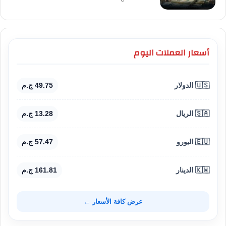
أسعار العملات اليوم
🇺🇸 الدولار
49.75 ج.م
🇸🇦 الريال
13.28 ج.م
🇪🇺 اليورو
57.47 ج.م
🇰🇼 الدينار
161.81 ج.م
عرض كافة الأسعار ←