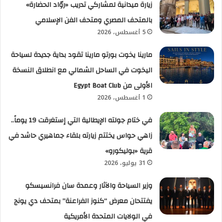
زيارة ميدانية لمشاركي تدريب «روّاد الحضارة»
بالمتحف المصري ومتحف الفن الإسلامي
5 أغسطس، 2026
مارينا يخوت بورتو مارينا تقود بداية جديدة لسياحة
اليخوت في الساحل الشمالي مع انطلاق النسخة
الأولى من Egypt Boat Club
1 أغسطس، 2026
في ختام جولته الإيطالية التي إستغرقت 19 يوماً..
زاهي حواس يختتم زيارته بلقاء جماهيري حاشد في
قرية «بوليكورو»
31 يوليو، 2026
وزير السياحة والآثار وعمدة سان فرانسيسكو
يفتتحان معرض “كنوز الفراعنة” بمتحف دي يونج
في الولايات المتحدة الأمريكية