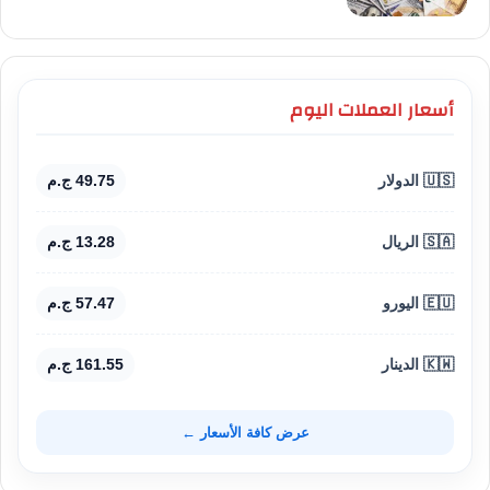
أسعار العملات اليوم
🇺🇸 الدولار
49.75 ج.م
🇸🇦 الريال
13.28 ج.م
🇪🇺 اليورو
57.47 ج.م
🇰🇼 الدينار
161.55 ج.م
عرض كافة الأسعار ←