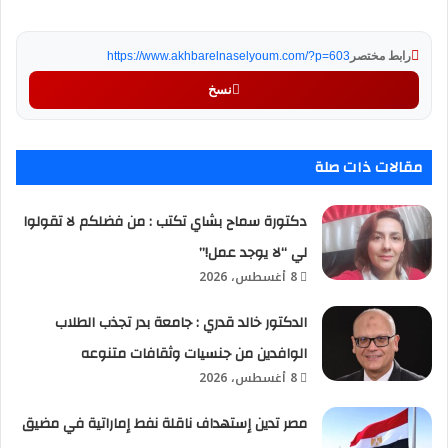
رابط مختصر
https://www.akhbarelnaselyoum.com/?p=603
نسخ
مقالات ذات صلة
دكتورة سماح بشاي تكتب : من فضلكم لا تقولوا
لي “لا يوجد عمل!”
8 أغسطس، 2026
الدكتور خالد قدري : جامعة بدر تجذب الطلاب
الوافدين من جنسيات وثقافات متنوعه
8 أغسطس، 2026
مصر تدين إستهداف ناقلة نفط إماراتية في مضيق