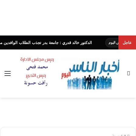
عاجل
الدكتور خالد قدري : جامعة بدر تجذب الطلاب الوافدين من جنسيات
س اليوم
بحث عن
الق