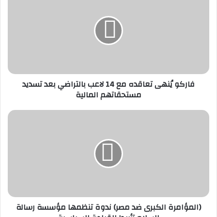
يُنهى
تعاقده
مع
14
لاعب
بالتراضي
بعد
تسديد
مستحقاتهم
فاركو يُنهى تعاقده مع 14 لاعب بالتراضي بعد تسديد
المالية
مستحقاتهم المالية
(المؤامرة
الكبرى
ضد
مصر)
ندوة
تنظمها
مؤسسة
رسالة
السلام
تأييدا
(المؤامرة الكبرى ضد مصر) ندوة تنظمها مؤسسة رسالة
للقيادة