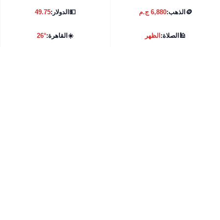
🪙
الذهب:
6,880 ج.م
💵
الدولار:
49.75
🕌
الصلاة:
الظهر
☀️
القاهرة:
26°