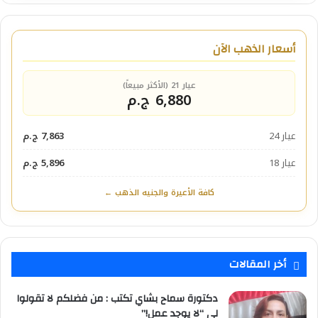
أسعار الذهب الآن
عيار 21 (الأكثر مبيعاً)
6,880 ج.م
عيار 24
7,863 ج.م
عيار 18
5,896 ج.م
كافة الأعيرة والجنيه الذهب ←
أخر المقالات
دكتورة سماح بشاي تكتب : من فضلكم لا تقولوا
لي “لا يوجد عمل!”