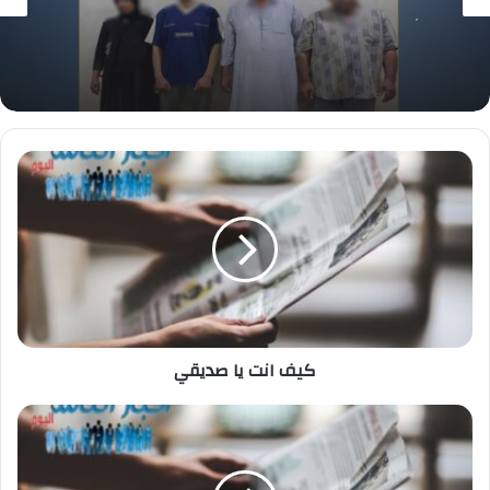
1 أغسطس، 2026
القبض علي الأشخاص الذين قاموا بالتعدى
بالعصى الخشبية على سيدة بكفر الشيخ
كيف
انت
يا
صديقي
كيف انت يا صديقي
"السعودية"
و"الإمارات"
الأكثر
دعماً