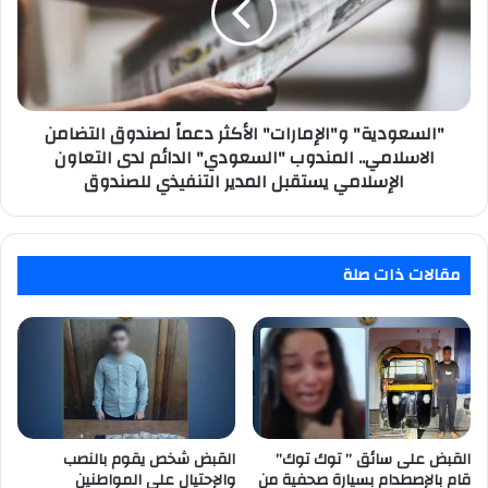
لصندوق
التضامن
الاسلامي..
المندوب
"السعودي"
الدائم
"السعودية" و"الإمارات" الأكثر دعماً لصندوق التضامن
لدى
الاسلامي.. المندوب "السعودي" الدائم لدى التعاون
التعاون
الإسلامي يستقبل المدير التنفيذي للصندوق
الإسلامي
يستقبل
المدير
التنفيذي
مقالات ذات صلة
للصندوق
القبض على سائق ” توك توك”
القبض شخص يقوم بالنصب
قام بالإصطدام بسيارة صحفية من
والإحتيال على المواطنين