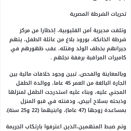
تحريات الشرطة المصرية
وتلقت مديرية أمن القليوبية، إخطارا من مركز
شرطة الخانكة، بورود بلاغ من عائلة الطفل، يتهم
جيرانهم بخطف الولد وقتله، عقب ظهورهم في
كاميرات المراقبة برفقة نجلهم .
وبالمعاينة والفحص، تبين وجود خلافات مالية بين
الجارة البالغة من العمر 45 عاما، ووالدة الطفل
المجني عليه، وبناء عليه استدرجت الطفل لمنزلها
وذبحته بسلاح أبيض، ودفنته في قبو المنزل
بمساعدة زوجها (47 عاما)، وابنيهما (22 و25 سنة).
وتم ضبط المتهمين،الذين اعترفوا بارتكاب الجريمة