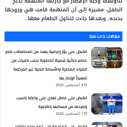
تناولهما وجبة الإفطار مع جارتها المتهمة بذبح
الطفل، مشيرة إلى أن المتهمة قامت هي وزوجها
بذبحه، وبعدها جاءت لتناول الطعام معها .
مقالات ذات صلة
القبض على بؤر إجرامية بعدد من المحافظات تضم
عناصر جنائية شديدة الخطورة بجلب كميات من
المواد المخدرة والأسلحة النارية غير المرخصة
تمهيداً للإتجار بها
8 أغسطس، 2026
القبض على عاطل تعدى على والدته بالسب
وطردها من مسكنها بالقاهرة
7 أغسطس، 2026
القبض على المتهمة التى تروج بعدم إكتفاء