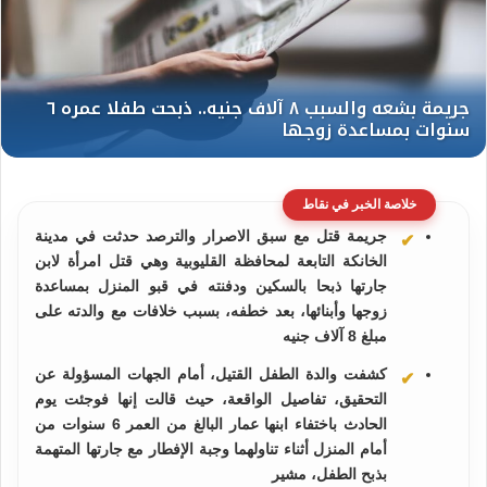
خلاصة الخبر في نقاط
جريمة قتل مع سبق الاصرار والترصد حدثت في مدينة
الخانكة التابعة لمحافظة القليوبية وهي قتل امرأة لابن
جارتها ذبحا بالسكين ودفنته في قبو المنزل بمساعدة
زوجها وأبنائها، بعد خطفه، بسبب خلافات مع والدته على
مبلغ 8 آلاف جنيه
كشفت والدة الطفل القتيل، أمام الجهات المسؤولة عن
التحقيق، تفاصيل الواقعة، حيث قالت إنها فوجئت يوم
الحادث باختفاء ابنها عمار البالغ من العمر 6 سنوات من
أمام المنزل أثناء تناولهما وجبة الإفطار مع جارتها المتهمة
بذبح الطفل، مشير