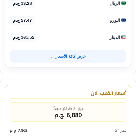
الريال
13.28 ج.م
اليورو
57.47 ج.م
الدينار
161.55 ج.م
عرض كافة الأسعار ←
أسعار الذهب الآن
عيار 21 (الأكثر مبيعاً)
6,880 ج.م
عيار 24
7,863 ج.م