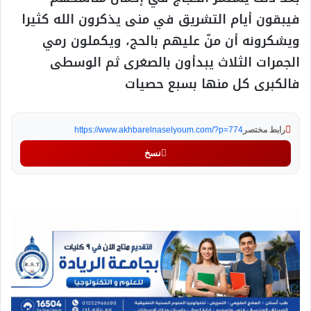
فيبقون أيام التشريق في منى يذكرون الله كثيرا
ويشكرونه أن منّ عليهم بالحج، ويكملون رمي
الجمرات الثلاث يبدأون بالصغرى ثم الوسطى
فالكبرى كل منها بسبع حصيات
رابط مختصر
https://www.akhbarelnaselyoum.com/?p=774
نسخ