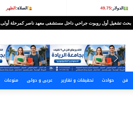
الدولار:
49.75
الصلاة:
الظهر
ي داخل مستشفى معهد ناصر كمرحلة أولى.. تمهيدًا للتوسع في تطبيق ال
فن
حوادث
تحقيقات و تقارير
عربى و دولى
منوعات