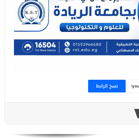
هيثم طواله يكشف رسائل زيارة محمد بن زايد
إلي مصر
هيثم طواله: إستقبال الرئيس السيسي لأبطال
المنتخب لحظة وطنية ستظل خالدة في التاريخ
هيثم طواله: كلمات الرئيس السيسي دفعة
قوية لأبطال المنتخب نحو إنجازات أكبر
نسخ الرابط
هيثم طواله: زيادة أجور العاملين بالمؤسسات
الصحفية القومية رسالة وفاء لأصحاب الكلمة
هيثم طواله: 3 يوليو يوم أعاد رسم ملامح
الدولة ومهد لإنطلاق الجمهورية الجديدة