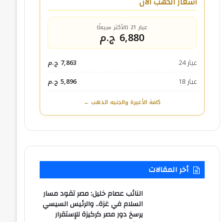
أسعار الذهب الآن
عيار 21 (الأكثر مبيعاً)
6,880 ج.م
عيار 24
7,863 ج.م
عيار 18
5,896 ج.م
كافة الأعيرة والجنيه الذهب ←
أخر المقالات
النائب عصام خليل: مصر تقود مسار
السلام في غزة.. والرئيس السيسي
يرسخ دور مصر كركيزة للإستقرار