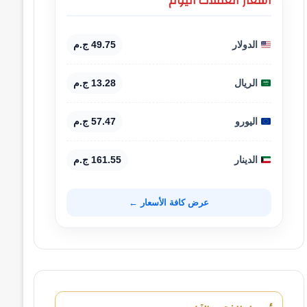
أسعار العملات اليوم
الدولار
49.75 ج.م
الريال
13.28 ج.م
اليورو
57.47 ج.م
الدينار
161.55 ج.م
عرض كافة الأسعار ←