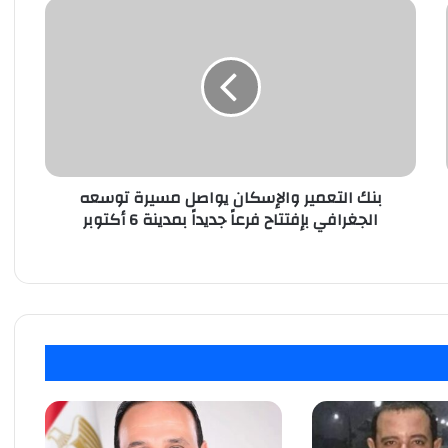
بنك
التعمير
هيثم طواله يكشف رسائل زيارة محمد بن زايد
والإسكان
إلي مصر
يواصل
مسيرة
توسعه
هيثم طواله: إستقبال الرئيس السيسي لأبطال
الجغرافي
المنتخب لحظة وطنية ستظل خالدة في التاريخ
بإفتتاح
فرعاً
جديداً
بنك التعمير والإسكان يواصل مسيرة توسعه
هيثم طواله: كلمات الرئيس السيسي دفعة
بمدينة
الجغرافي بإفتتاح فرعاً جديداً بمدينة 6 أكتوبر
قوية لأبطال المنتخب نحو إنجازات أكبر
6
أكتوبر
هيثم طواله: زيادة أجور العاملين بالمؤسسات
الصحفية القومية رسالة وفاء لأصحاب الكلمة
هيثم طواله: 3 يوليو يوم أعاد رسم ملامح
الدولة ومهد لإنطلاق الجمهورية الجديدة