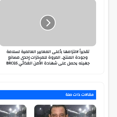
تقديراً
لالتزامها
بأعلى
المعايير
العالمية
لسلامة
وجودة
المنتج..
المروة
للمركزات
تقديراً لالتزامها بأعلى المعايير العالمية لسلامة
إحدى
وجودة المنتج.. المروة للمركزات إحدى مصانع
مصانع
جهينه يحصل على شهادة الأمن الغذائي BRCGS
جهينه
يحصل
على
شهادة
الأمن
مقالات ذات صلة
الغذائي
BRCGS