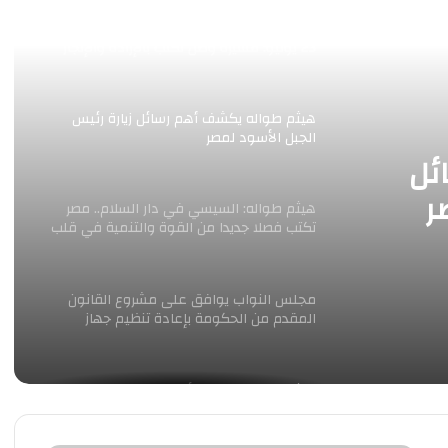
هيثم طواله يهنئ الرئيس السيسي بذكرى ثورة
23 يوليو: مسيرة وطن تُكتب بالإرادة والإنجاز
هيثم طواله يكشف أهم رسائل زيارة رئيس
الجبل الأسود لمصر
ئل
ر
هيثم طواله: السيسي في دار السلام.. مصر
تكتب فصلا جديدا من القوة والتنمية في قلب
افريقيا
مجلس النواب يوافق على مشروع القانون
المقدم من الحكومة بإعادة تنظيم جهاز
مستقبل مصر للتنمية
هيثم طواله: حماية الأطفال معركة دولة..
الداخلية تحسم المواجهة مع شبكات
الإستغلال