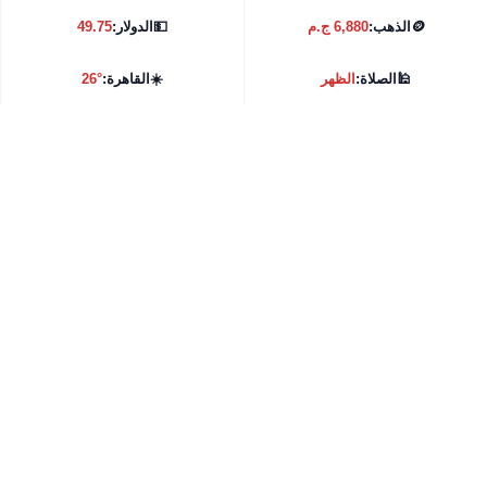
🪙
الذهب:
6,880 ج.م
💵
الدولار:
49.75
🕌
الصلاة:
الظهر
☀️
القاهرة:
26°