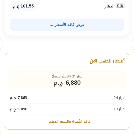
🇰🇼 الدينار
161.55 ج.م
عرض كافة الأسعار ←
أسعار الذهب الآن
عيار 21 (الأكثر مبيعاً)
6,880 ج.م
عيار 24
7,863 ج.م
عيار 18
5,896 ج.م
كافة الأعيرة والجنيه الذهب ←