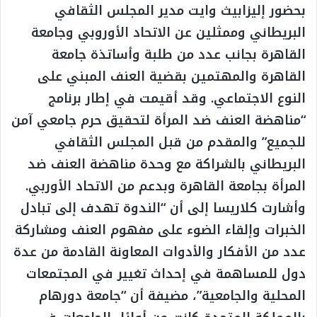
بحضور إليزابيث وايت مدير المجلس الثقافي
البريطاني وممثلين عن الاتحاد الأوروبي وجامعة
القاهرة بجانب عدد من طلبة وأساتذة جامعة
القاهرة والمهتمين بقضية العنف المبني على
النوع الاجتماعي. وقد أقيمت في إطار برنامج
“مناهضة العنف ضد المرأة لتحقيق حرم جامعي آمن
للجميع” والمقدم من قبل المجلس الثقافي
البريطاني بالشراكة مع وحدة مناهضة العنف ضد
المرأة بجامعة القاهرة وبدعم من الاتحاد الأوربي.
وأشارت كلاريسا إلى أن “الندوة تهدف إلى تبادل
الخبرات وإلقاء الضوء على مفهوم العنف ومشاركة
عدد من الأفكار والأدوات المعاونة القادمة من عدة
دول للمساهمة في إحداث تغيير في المجتمعات
المحلية والجامعية”، مضيفة أن “جامعة دورهام