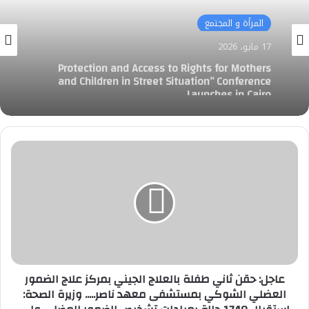
المرأة و المجتمع
المرأة و المجتمع
17 مايو، 2026
إطلاق مؤتمر «الحماية وإتاحة الحقوق للأمهات
17 مايو، 2026
والأطفال في أوضاع الشارع» في القاهرة
عاجل:
Protection and Access to Rights for Mothers
حقن
and Children in Street Situation” Conference
ثاني
Launches in Cairo
طفلة
بالعلاج
الجيني
بمركز
علاج
الضمور
العضلي
عاجل: حقن ثاني طفلة بالعلاج الجيني بمركز علاج الضمور
الشوكي
العضلي الشوكي بمستشفى معهد ناصر..... وزيرة الصحة:
بمستشفى