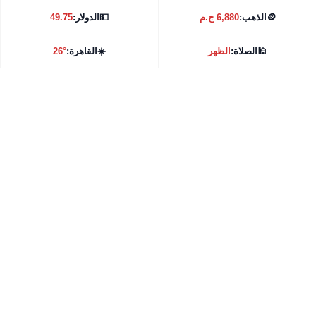
🪙
الذهب:
6,880 ج.م
💵
الدولار:
49.75
🕌
الصلاة:
الظهر
☀️
القاهرة:
26°