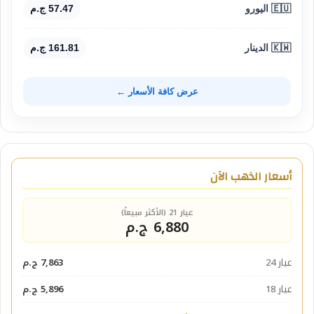
🇪🇺 اليورو
57.47 ج.م
🇰🇼 الدينار
161.81 ج.م
عرض كافة الأسعار ←
أسعار الذهب الآن
عيار 21 (الأكثر مبيعاً)
6,880 ج.م
عيار 24
7,863 ج.م
عيار 18
5,896 ج.م