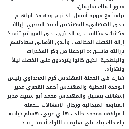
محور الملك سليمان.
تزامناً مع مروره أسفل الدائرى وجه «د. ابراهيم
ناجى الشهابي» المهندس أحمد القصري بإزالة
«كشك» مخالف بحرم الدائرى، على الفور تم تنفيذ
إزالة الكشك المخالف ، وأبدى الأهالى سعادتهم
بإزالته قائلين :« اترحمنا من وكر المخدرات
والبلطجية الذين كانوا يترددون على الكشك ليلاً
ونهاراً».
شارك فى الحملة المهندس كرم المعداوي رئيس
الوحدة المحلية والمهندس أحمد القصري مدير
إشغالات بشتيل والمهندس محمد أبو ستيت مدير
المتابعة الميدانية ورجال الإشغالات للحملة
المرافقة «محمد خالد ، هاني عربي، هشام دياب».
جاء ذلك بناء على تعليمات اللواء أحمد راشد