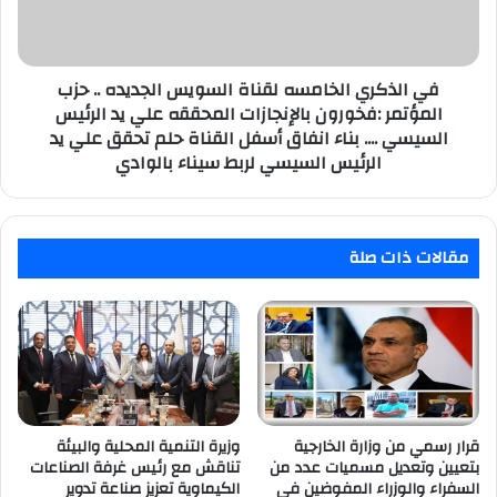
..
حزب
المؤتمر
:فخورون
في الذكري الخامسه لقناة السويس الجديده .. حزب
بالإنجازات
المؤتمر :فخورون بالإنجازات المحققه علي يد الرئيس
المحققه
السيسي .... بناء انفاق أسفل القناة حلم تحقق علي يد
علي
الرئيس السيسي لربط سيناء بالوادي
يد
الرئيس
السيسي
....
مقالات ذات صلة
بناء
انفاق
أسفل
القناة
حلم
تحقق
علي
يد
قرار رسمي من وزارة الخارجية
وزيرة التنمية المحلية والبيئة
الرئيس
بتعيين وتعديل مسميات عدد من
تناقش مع رئيس غرفة الصناعات
السيسي
السفراء والوزراء المفوضين في
الكيماوية تعزيز صناعة تدوير