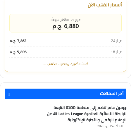
أسعار الذهب الآن
عيار 21 (الأكثر مبيعاً)
6,880 ج.م
عيار 24
7,863 ج.م
عيار 18
5,896 ج.م
كافة الأعيرة والجنيه الذهب ←
أخر المقالات
چرمين عامر تنضم إلى منظمة G100 التابعة
للرابطة النسائية العالمية All Ladies League عن
الإعلام الرقمي والتجارة الإلكترونية
6 أغسطس، 2026