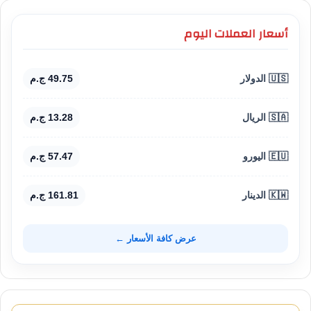
أسعار العملات اليوم
🇺🇸 الدولار
49.75 ج.م
🇸🇦 الريال
13.28 ج.م
🇪🇺 اليورو
57.47 ج.م
🇰🇼 الدينار
161.81 ج.م
عرض كافة الأسعار ←