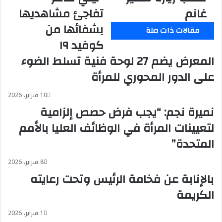
غانم
تفاجئ مشاهديها
تطلب
طاهر
زيارة
"
بشفائها من
مقالات ذات صلة
سمير
تفاجئ
غانم
مشاهديها
كوفيد ١٩
بشفائها
المعرض يضم 27 لوحة فنية تسلط الضوء
من
كوفيد
على الدور المحوري للمرأة
١٩
10 فبراير، 2026
نميرة نجم: “يجب فرض حصص إلزامية
لتعيينات المرأة في الوظائف العليا بالأمم
المتحدة”
8 فبراير، 2026
بالإنابة عن فخامة الرئيس وتحت رعايته
الكريمة
1 فبراير، 2026