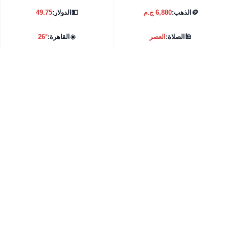
🪙
الذهب:
6,880 ج.م
💵
الدولار:
49.75
🕌
الصلاة:
العصر
☀️
القاهرة:
26°