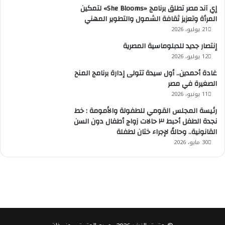
إي آند مصر تطلق برنامج «She Blooms» لتمكين
المرأة وتعزيز ثقافة الشمول والتطوير المهني
21 يوليو، 2026
إنتصار جديد للدبلوماسية المصرية
12 يوليو، 2026
غادة أحمدين.. أول سيدة تتولى إدارة برنامج المنح
الصغيرة في مصر
11 يونيو، 2026
رئيسة المجلس القومي للطفولة والأمومة : خط
نجدة الطفل أحبط ٣ حالات زواج أطفال دون السن
القانونية.. وحالةً لإجراء ختان لطفلة
30 مايو، 2026