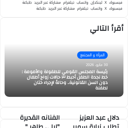
فيسبوك
‫X
لينكدإن
واتساب
تيلقرام
مشاركة عبر البريد
طباعة
فيسبوك
‫X
واتساب
تيلقرام
مشاركة عبر البريد
طباعة
أقرأ التالي
المرأة و المجتمع
30 مايو، 2026
رئيسة المجلس القومي للطفولة والأمومة :
خط نجدة الطفل أحبط ٣ حالات زواج أطفال
دون السن القانونية.. وحالةً لإجراء ختان
لطفلة
دلال عبد العزيز
الفنانه القديرة
دلال
الفنانه
عبد
القديرة
تطلب زيارة سمير
"ليلي طاهر "
العزيز
"ليلي