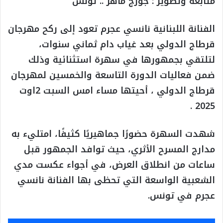
متابعة وتصوير : جورج ماهر .. تونس
الفنانة اللبنانية نانسي عجرم تعود إلى ركح مهرجان
قرطاج الدولي بعد غياب دام ثماني سنوات،
لتلتقي بجمهورها في سهرة استثنائية وذلك
ضمن فعاليات الدورة التاسعة والخمسين لمهرجان
قرطاج الدولي ، أحيتها مساء امس السبت 2اوت
2025 .
شهدت السهرة حضورًا جماهيريًا كثيفًا، امتليء به
مدارج المسرح الأثري، حيث توافد الجمهور قبل
ساعات من انطلاق العرض، في أجواء عكست مدي
الشعبية الواسعة التي تحظى بها الفنانة نانسي
عجرم في تونس.