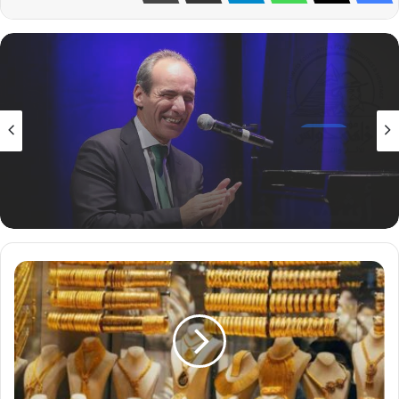
الثقافة
1 أغسطس، 2026
طارق طرقان وأبناؤه وعمرو سليم يختتمان
مهرجان الأوبرا الصيفي 2026
استمرار
إرتفاع
أسعار
الذهب
خلال
تعاملات
اليوم