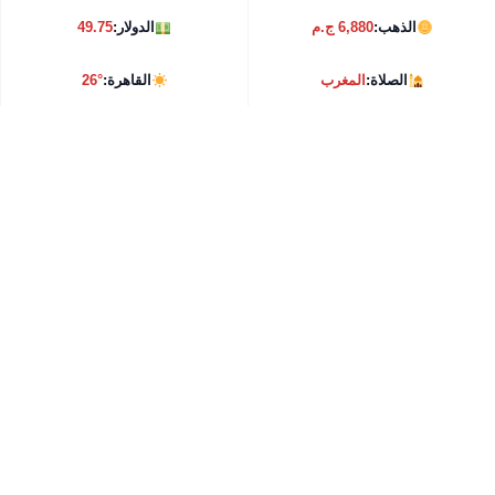
الذهب:
6,880 ج.م
الدولار:
49.75
الصلاة:
المغرب
القاهرة:
26°