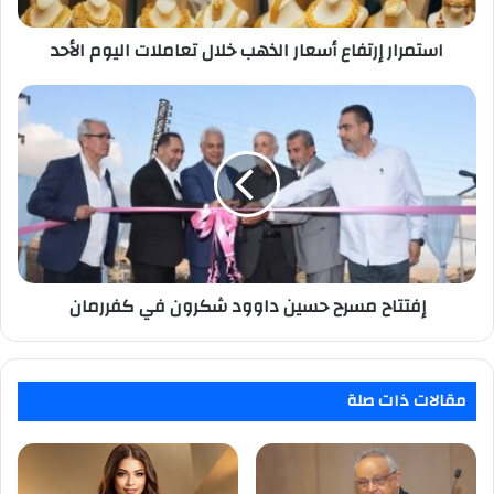
الأحد
استمرار إرتفاع أسعار الذهب خلال تعاملات اليوم الأحد
إفتتاح
مسرح
حسين
داوود
شكرون
في
كفررمان
إفتتاح مسرح حسين داوود شكرون في كفررمان
مقالات ذات صلة