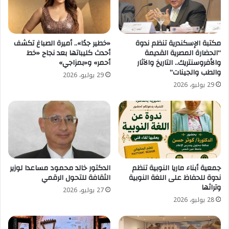
مكتبة الإسكندرية تنظم ندوة
«خطير جدًا».. أميرة الصباغ تكشف
“الحضارة المصرية القديمة
أحدث كليباتها بعد نجاح «خط
والأفروسنتريك.. التاريخ والآثار
أحمر» و«بمزاجي»
والطب والجينات”
29 يوليو، 2026
29 يوليو، 2026
جمعية أبناء ماريا النوبية تنظم
الدكتور خالد محمود مساعدا لوزير
ندوة للحفاظ على اللغة النوبية
الثقافة للتحول الرقمي
وتراثها
27 يوليو، 2026
28 يوليو، 2026