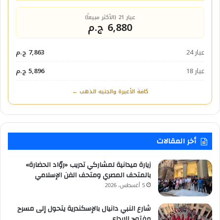
عيار 21 (الأكثر مبيعاً)
6,880 ج.م
عيار 24
7,863 ج.م
عيار 18
5,896 ج.م
كافة الأعيرة والجنيه الذهب ←
أخر المقالات
زيارة ميدانية لمشاركي تدريب «روّاد الحضارة»
بالمتحف المصري ومتحف الفن الإسلامي
5 أغسطس، 2026
شارع النبي دانيال بالإسكندرية يتحول إلى مسرح
مفتوح للإبداع