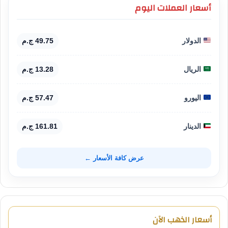
أسعار العملات اليوم
الدولار
49.75 ج.م
الريال
13.28 ج.م
اليورو
57.47 ج.م
الدينار
161.81 ج.م
عرض كافة الأسعار ←
أسعار الذهب الآن