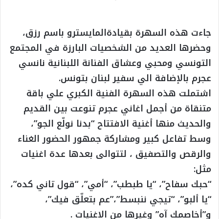
جاءت هذه السهرة بقيادةالمايسترو باسم رزق،
وحضرها العديد من الشخصيات البارزة في المجتمع
التونسي ومحبي وعشاق الفنانة اللبنانية نانسي
عجرم بالإضافة الي سفير لبنان بتونس.
اشتملت هذه السهرة الفنية الكبري علي باقة
متنقاة من أجمل اغاني عجرم تنوعت بين القديم
والحديث منها أغنية الافتتاح “بدنا نولّع الجو”،
وسط تفاعل كبير ومشاركة جمهور الحضور الغناء
والرقص والتصفيق ، لتتوالى بعدها عدة اغنيات
مثل:
“حبك سفاح”، “يا طبطب”، “أمي”، “قول تاني كده”،
“يا ألبو”، “تيجي ننبسط”،”عم بتعلّق فيك”،
و”أخاصمك آه” وغيرها من الاغنيات .