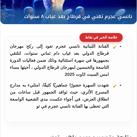
خلاصة الخبر في نقاط
الفنانة اللبنانية نانسي عجرم تعود إلى ركح مهرجان
قرطاج الدولي بعد غياب دام ثماني سنوات، لتلتقي
بجمهورها في سهرة استثنائية وذلك ضمن فعاليات الدورة
التاسعة والخمسين لمهرجان قرطاج الدولي ، أحيتها مساء
امس السبت 2اوت 2025
شهدت السهرة حضورًا جماهيريًا كثيفًا، امتليء به مدارج
المسرح الأثري، حيث توافد الجمهور قبل ساعات من
انطلاق العرض، في أجواء عكست مدي الشعبية الواسعة
التي تحظى بها الفنانة نانسي عجرم في تو