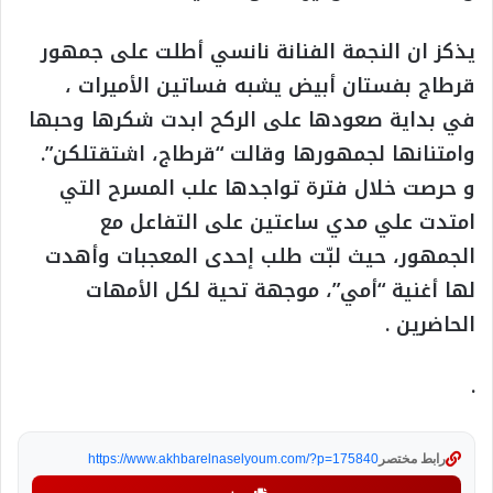
يذكز ان النجمة الفنانة نانسي أطلت على جمهور
قرطاج بفستان أبيض يشبه فساتين الأميرات ،
في بداية صعودها على الركح ابدت شكرها وحبها
وامتنانها لجمهورها وقالت “قرطاج، اشتقتلكن”.
و حرصت خلال فترة تواجدها علب المسرح التي
امتدت علي مدي ساعتين على التفاعل مع
الجمهور، حيث لبّت طلب إحدى المعجبات وأهدت
لها أغنية “أمي”، موجهة تحية لكل الأمهات
الحاضرين .
.
رابط مختصر
https://www.akhbarelnaselyoum.com/?p=175840