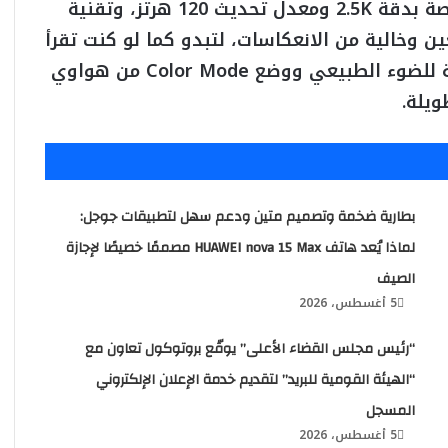
يتميز الجهاز بشاشة FullView مقاس 11.5 بوصة بدقة 2.5K ومعدل تحديث 120 هرتز، وتقنية
حة للعين وخالية من الانعكاسات، لتبدو كما لو كنت تقرأ
على الورق. كما توفر تقنية الإضاءة المشابهة للضوء الطبيعي ووضع Color Mode من هواوي
ويلة.
بطارية ضخمة وتصميم متين ودعم سهل لتطبيقات جوجل:
لماذا يُعد هاتف HUAWEI nova 15 Max مصممًا خصيصًا لإجازة
الصيف
5 أغسطس، 2026
“رئيس مجلس القضاء الأعلى” يوقّع بروتوكول تعاون مع
“الهيئة القومية للبريد” لتقديم خدمة الإعلان الإلكتروني
المسجل
5 أغسطس، 2026