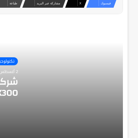
فيسبوك
‫X
مشاركة عبر البريد
طباعة
إنتخاب مصر رئيسًا لفريقي عمل حوكمة الذكاء
الاصطناعي، والحوسبة الكمية باللجنة العربية
الدائمة للذكاء الاصطناعي والتكنولوجيات
تأكيد على ريادتها في أمن المعلومات
وإستمرارية الأعمال “أكسا مصر أول شركة
تأمين في السوق المصري تحصل على شهادتي
ISO 27001 وISO 22301”
تكنولوجيا
يُعد هاتف HUAWEI nova 15 Max الهاتف الأكثر
إعتمادية في مصر هذا العام
2 أغسطس، 2026
e& Business and Horizon Egypt Partner to
Build an Integrated Digital Ecosystem for
الذكية مع T 2
SA’ADA New Cairo
e& Business وهورايزون مصر توقعان شراكة
استراتيجية لتأسيس منظومة رقمية ذكية في
مشروع سعادة القاهرة الجديدة