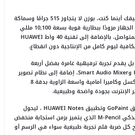
تم تصميم HUAWEI MatePad 11.5 ليكون رفيقك أينما كنت، بوزن لا يتجاوز 515 جرامًا وسماكة
6.1 مم، مع تصميم معدني أحادي أنيق. ويأتي الجهاز مزودًا ببطارية قوية بسعة 10,100 مللي
أمبير تدعم أكثر من 13 ساعة من الاستخدام المتواصل، بالإضافة إلى تقنية 40 واط HUAWEI
بل يقدم تجربة ترفيهية غامرة بفضل أربعة
مكبرات صوت قوية مدعومة بتقنية Histen 9.0 وSmart Audio Mixer، إضافة إلى نظام تصوير
عالي الدقة يضم كاميرا خلفية بدقة 13 ميجابكسل وكاميرا أمامية واسعة الزاوية بدقة 8
الإنترنت بجودة واضحة وطبيعية.
أما لعشاق الإبداع، فيأتي الجهاز مزودًا بتطبيق GoPaint وتطبيق HUAWEI Notes ، ليحول
الجهاز إلى لوحة رقمية متكاملة. ومع القلم الذكي M-Pencil الذي يتميز بزمن استجابة منخفض
ح كل ضربة قلم تجربة طبيعية سواء في الرسم أو