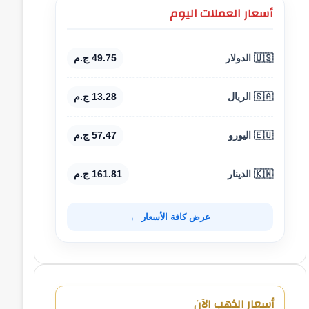
أسعار العملات اليوم
🇺🇸 الدولار
49.75 ج.م
🇸🇦 الريال
13.28 ج.م
🇪🇺 اليورو
57.47 ج.م
🇰🇼 الدينار
161.81 ج.م
عرض كافة الأسعار ←
أسعار الذهب الآن