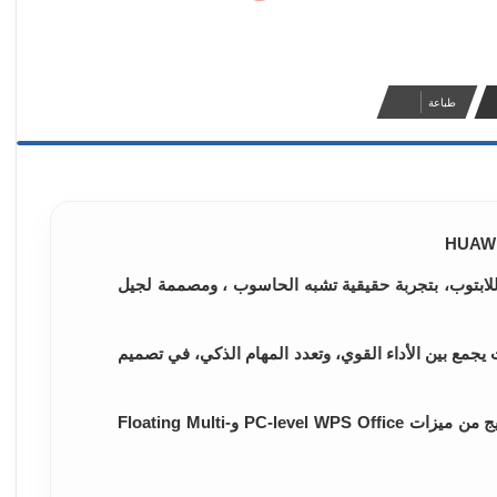
طباعة
 اللابتوب، بتجربة حقيقية تشبه الحاسوب ، ومصممة لجيل
يجمع بين الأداء القوي، وتعدد المهام الذكي، في تصميم
يقف في قلب قفزة الإنتاجية التي يقدمها الجهاز مزيج من ميزات PC-level WPS Office وFloating Multi-