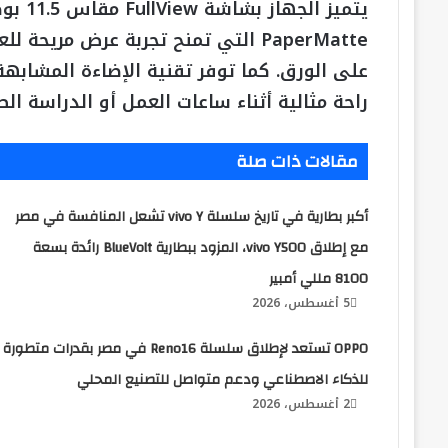
PaperMatte التي تمنح تجربة عرض مري
راحة مثالية أثناء ساعات العمل أو الدراسة الط
مقالات ذات صلة
أكبر بطارية في تاريخ سلسلة vivo Y تشعل المنافسة في مصر
مع إطلاق vivo Y500، المزود ببطارية BlueVolt رائدة بسعة
8100 مللي أمبير
5 أغسطس، 2026
OPPO تستعد لإطلاق سلسلة Reno16 في مصر بقدرات متطورة
للذكاء الاصطناعي ودعم متواصل للتصنيع المحلي
2 أغسطس، 2026