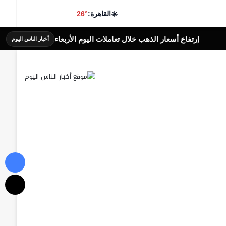
☀️
القاهرة:
26°
 أسعار الذهب خلال تعاملات اليوم الأربعاء
الإحتياطى ال
أخبار الناس اليوم
فيسبوك
‫X