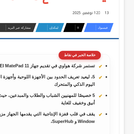
13
12 نوفمبر، 2025
فيسبوك
‫X
لينكدإن
مشاركة عبر البريد
خلاصة الخبر في نقاط
تستمر شركة هواوي في تقديم جهاز HUAWEI MatePad 11
5، ليعيد تعريف الحدود بين الأجهزة اللوحية وأجهزة
اليوم الذكي والمتحرك
5 خصيصًا للمهنيين الشباب والطلاب والمبدعين، حيث 
أنيق وخفيف للغاية
Window و SuperHub،