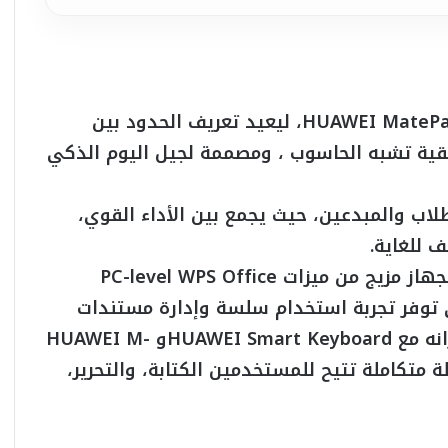
تستمر شركة هواوي في تقديم جهاز HUAWEI MatePad 11.5، ليعيد تعريف الحدود بين
قيقية تشبه الحاسوب ، ومصممة لجيل اليوم الذكي
اب والطلاب والمبدعين، حيث يجمع بين الأداء القوي،
 للغاية.
يقف في قلب قفزة الإنتاجية التي يقدمها الجهاز مزيج من ميزات PC-level WPS Office
Floating Mult و SuperHub، التي توفر تجربة استخدام سلسة وإدارة مستندات
بكفاءة عالية تشبه أجهزة الحاسوب. وعند إقرانه مع HUAWEI Smart Keyboardو HUAWEI M-
قلة متكاملة تتيح للمستخدمين الكتابة، والتحرير،