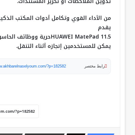
تدوين الملاحظات أو تحرير المستندات.
من الأداء القوي وتكامل أدوات المكتب الذكية،
يقدم
HUAWEI MatePad 11.5حرية 
يمكن للمستخدمين إنجازه أثناء التنقل.
رابط مختصر
ww.akhbarelnaselyoum.com/?p=182582
شركة vivo تُطلق رسميًا سلسلة X300 في مصر
وتُوسع منظومتها الذكية مع Watch GT 2
وBuds Pro
20 عامًا من دعم الشباب وريادة الأعمال