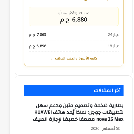
عيار 21 (الأكثر مبيعاً)
6,880 ج.م
عيار 24
7,863 ج.م
عيار 18
5,896 ج.م
كافة الأعيرة والجنيه الذهب ←
أخر المقالات
بطارية ضخمة وتصميم متين ودعم سهل
لتطبيقات جوجل: لماذا يُعد هاتف HUAWEI
nova 15 Max مصممًا خصيصًا لإجازة الصيف
5 أغسطس، 2026