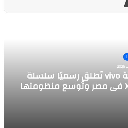
أقرأ التالي
شركة vivo تُطلق رسميًا سلسلة
X300 في مصر وتُوسع منظومتها
Watch G وBuds Pro