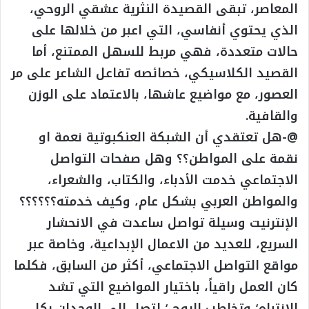
المعاصر، تبقى القصيدة النثرية عشقي الروحي،
الذي يحتوي أنفاسي، التي اعبر من خلالها على
حالات متعددة، فهي مربط للسهل الممتنع، أما
القصيد الكلاسيكي، خصائصه تفاعل الشاعر على مر
العصور، مع مواضيع عاشها، بالاعتماد على الوزن
والقافية.
@-هل تعتقدي أن الشبكة العنكبوتية نعمة او
نقمة على المواطن؟؟ وهل صفحات التواصل
الاجتماعي خدمت الأدباء، والكتاب، والشعراء،
والمواطن العربي بشكل عام، وكيف خدمته؟؟؟؟؟؟
الإنترنيت وسيلة تواصل ساعدت في الانحشار
السريع، للعديد من الاعمال الإبداعية، وخاصة عبر
مواقع التواصل الاجتماعي، أكثر من السابق، فكلما
كان العمل راقياً، باختيار المواضيع التي تشد
الانتباه؛ وتخاطب الروح ؛ لتصل إلى الوجدان بكل