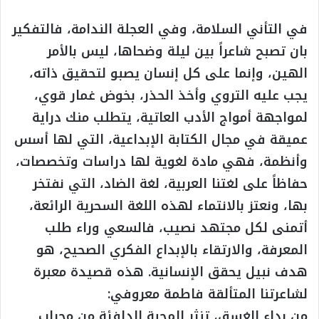
في التأني السلامة، وفي العجلة الندامة، فالتفكير
بان تصبح شاعراً بين ليلة وضحاها، ليس بالأمر
الهين، وإنما على كل إنسان يصبو لتحقيق ذاته،
يجب عليه التروي وأخذ الحذر، بخوض غمار قوي،
لمواجهة أمواج الأدب العاتية، يتطلب منك دراية
عميقة في مجال الكتابة الإبداعية، التي لها أسس
وأنظمة، فهي مادة لغوية لها دراسات وتخصصات،
حفاظاً على لغتنا العربية، لغة الضاد، التي نفتخر
بها، ونعتز بالانتماء لهذه اللغة السحرية الرائعة،
أتمنى لكل مجتهد نصيب، فالسعي وراء طلب
المعرفة، والارتقاء بالإبداع الفكري الصحيح، هو
هدف نبيل يحقق الإنسانية. هذه قصيدة معبرة
لشاعرتنا المتألقة فاطمة معروفي:
من رداء الغسق، تنثر المحبة الدافئة من محراب