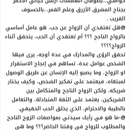
كوامني…بطوفان الهمسات أرسل خيالي الأحمر
بجناح المشرق الأزرق وعلم القمر…بالخسوف
القريب .
@هل تعتقدي أن الزواج عن حب، هو عامل أساسي
بالزواج الناجح ؟؟؟ أم تعتقدي أن الحب، يتحقق أثناء
الزواج؟؟؟؟
تحقق الرؤى والمدارك في عدة أوجه، يرى فيها
الشخص عوامل عدة، تساهم في إنجاح الاستقرار
او الزواج، وما يصبو إليه الإنسان عن طريق الوصول
لمبتغاه، فيعتمد على تفكير الشخص، وكيف يختار
شريكه، ولكن الزواج الناجح والمتكامل بين
الشريكين، يعتمد على الثقة المتبادلة، والتعامل
بالطيبة والاحترام، الذي يخلق الحب الحقيقي.
@-ما هو في رأيك سيدتي بمواصفات الزوج الناجح
والمطلوب للزواج في وقتنا الحاضر؟؟؟ وما هي