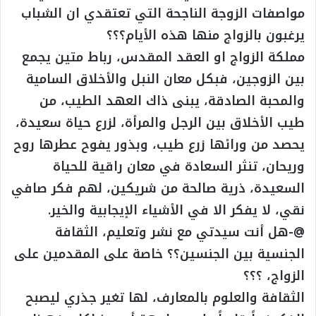
مواصفات الزوجة الناجحة التي تعتقدي ان الشباب
يرغبون بالزواج منها هذه الأيام؟؟؟
مملكة الزواج او العقد المقدس، رباط متين يجمع
بين الزوجين، فبكل معان النبل والأخلاق السامية
والمحبة الصادقة، يبنى ذاك العهد الطيب، من
طيب الأخلاق بين الرجل والمرأة، لزرع حياة سعيدة،
يحصد من ورائها زرع طيب، وبذور يفوح عطرها روح
وريحان، تنثر السعادة في معان راقية للحياة
السعيدة، ذرية صالحة من شريكين، لهم فكر صافي
نقي، لا يفكر الا في الأشياء الإيجابية والخير.
@-هل أنت سيدتي مع نشر وتعليم، الثقافة
الجنسية بين الجنسين؟؟ خاصة على المقدمين على
الزواج، ؟؟؟
الثقافة والعلوم بالمعارف، لها تغير جذري ليصبح