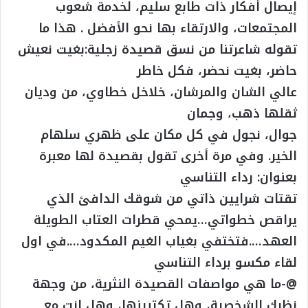
إيصال أفكار ذات طابع سليم، لخدمة شعوب
المجتمعات، والارتقاء بها نحو الأفضل . هذا ما
تقوله شاعرتنا من نسق قصيدة زجلية:بغيت نعيش
حاضر، بغيت نحضر، فكل خاطر
عالي الشان والمرشان، خلاخل خطاوي، من وديان
ثقلها ذهب، وجمان
جوال، نجول في كل مكان على ظهري سلهام
الخير. وفي مرة أخرى تقول بقصيدة لها معبرة
بعنوان: رداء التناسي
تقتات شرايين ذاتي من شوقك الدافئ الذي
يراقص خطواتي…يمحي قطرات العتاب الطويلة
العهد….فتختفي بغياب الغيم المكدود….في اول
لقاء مكسو برداء التناسي
@-ما هي مواصفات القصيدة النثرية، من وجهة
نظرك الشخصية، وهل تكتبينها، وهل انت مع