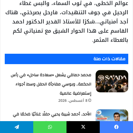
عوالم الخطى، في ثوب السماء، والبس غطاء
الرحيل في جوف التنهيدات، فارحل بصرختي، هناك
أجد أمنياتي…شكرًا للأستاذ القدير الدكتور احمد
القاسم على هذا الحوار الشيق مع تمنياتي لكم
بالعطاء المثمر.
مقالات ذات صلة
محمد حماقي يشعل «سعادة ساحل» في رأس
الحكمة.. وبوسي مفاجأة الحفل وسط أجواء
إستعراضية عالمية
8 أغسطس، 2026
الأحد.. أحمد شيبة يحيي حفلًا غنائيًا ضخمًا في
مارسيليا بيتش بالساحل الشمالي
7 أغسطس، 2026
يسبوك
‫X
واتساب
تيلقرام