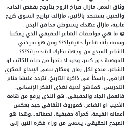
وثاق العمر، مازال صراخ الروح يتأرجح بقفص الذات،
والحنين يستنجد بالأنين، مازالت تباريح الشوق كريح
عاتية، مازال عهدك يستوطن مدافن البدن .
@-ما هي مواصفات الشاعر الحقيقي الذي يمكننا
وسمه بأنه شاعراً حقيقيا؟؟؟ ومن هو سيدتي
الشاعر المبدع من وجهة نظرك الشخصية؟؟؟؟
للموهبة دور كبير، وجزء لا يتجزأ من حياة الكاتب او
الشاعر، مبدع لكل زمان ومكان يبقى الإبداع الفكري
الراقي، راسخاً في ذاكرة التاريخ، تتردد عليها منابر
التدريس، كمناهج أدبية تغذي الفكر الإنساني،
فالعمل الجاد والحقيقي، هو أللذي يرفع من هامة
الأديب او الشاعر، كموروث الثقافي جيد يعكس
أعماله القيمة، كمرآة حقيقية، لصفاته…وهذا هو
المبدع الحقيقي، يسعى من وراء فكره النير، إلى