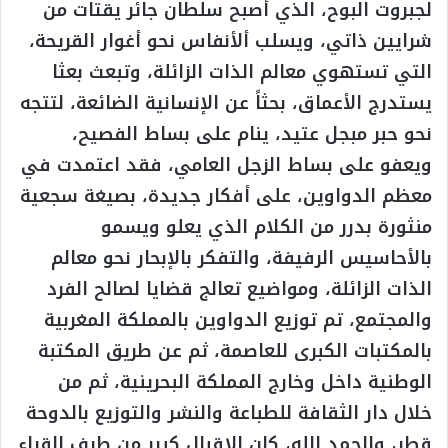
لجبروت البوح، الذي أصبح سلطان جائر يقتات من
شرايين ذاتي، ويسلب ألأنفاس نحو أغوار القريحة،
التي تستهوي معالم الذات الزائلة، وتبعث بعثا
يستدرج الأعماق، بحثاً عن الإنسانية الضائعة، لتتجه
نحو حبر مبجل عتيد، ينام على بساط الفصيح،
ويعفو على بساط الزجل العامي، فقد اعتمدت في
معظم الدواوين، على أفكار جديدة، بصيغة سجعية
منثورة بدرر من الكلام الذي يعلو ويسمو
بالأحاسيس الرفيفة، والتفكر بالإبحار نحو معالم
الذات الزائلة، ومواضيع تعالج قضايا لصالح الفرد
والمجتمع، تم توزيع الدواوين بالمملكة المغربية
بالمكتبات الكبرى للعاصمة، ثم عن طريق المكتبة
الوطنية داخل وخارج المملكة البحرينية، ثم من
خلال دار الثقافة للطباعة والنشر والتوزيع بالدوحة
قطر، والحمد الله، كان الإقبال كبير من طرف القراء