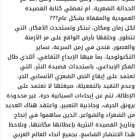
الحداثة الشعرية، ام تفضلي كتابة القصيدة
العمودية والمقفاة بشكل عام???
لكل زمان ومكان، تبتكر وتستحدث الأفكار، التي
تتطور، وخلقها بأرض الواقع على مر الأزمنة
والعصور، فنحن في زمن السرعة، نساير
التكنولوجيا، بما فيها الإبداع الثقافي، أللذي طال
الفكر الإبداعي، باستحداث قصيدة النثر، التي
تعتمد على إيقاع النص الشعري الأنسابي الحر،
وعدم التقيد بالتفعيلة، صيغتها لا تعتمد على
الإطالة، تتم عن إيحاءات انسيابية حرة، غير محدودة
برونق الحرف، وجاذبية التعبير، واعتقد هناك العديد
من الشعراء والشواعر، الذين ساهموا في إنجاح
وتاريخ القصيدة النثرية بإعطائها مكانتها، ونلاحظ
هذا الانتشار الشاسع، بجميع أنحاء العالم العربي