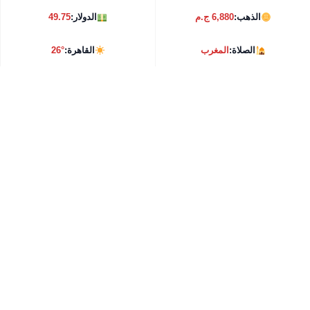
الذهب:
6,880 ج.م
الدولار:
49.75
الصلاة:
المغرب
القاهرة:
26°