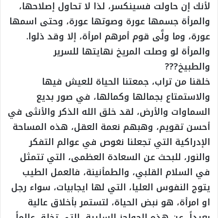
لأنك إن حاولت فسينكسر، لذا لا تحاول إصلاحها،
والمرأة جسمها عورة وصوتها عورة، وحتى اسمها
عورة، وما ولَّى قوم أمرهم امرأة، إلا وقد ذلوا.
والمرأة لو وصلت المريخ نهايتها للسرير
والطبيخ???
خلقنا من تراب، جمعتنا الحياة للعيش فيها
والاستمتاع بجمالها وكمالها، في صور بديع
السماوات والأرض، لقد خلق الله الذكر والأنثى في
أحسن تقويم، وهبهم نعمة العقل، هذه المساحة
الإدراكية التي تجعلنا نغوص في عوالم التفكر
والنور، للبحث عن السعادة العظمى، التي تتمثل
في السلام القلبي، والطمأنينة، فالعمل الطيب
يتوج النفوس العليا، التي لها ايجابيات، سواء رجل
او امرأة، هو نبض الحياة، لتستمر بأخلاق عالية
بعيداً، عن هذه الحواجز السلبية، التي تخلق عالماً