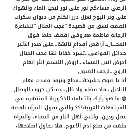
الرضي مساءكم نور على نور ليحيا الماء والهواء
على وتر البوح نغزل درر الكلم من ديوان سكرات
الصمت نسق من قصيدة “عجب المنال “للشاعرة
الزجالة فاطمة معروفي اقطف حلما فوق
المحــــال..أراقص أقدام تائهة…على صدر الأثير
جدائل القوافي…تسرد خفايا لها عجب المنال
أحرض انين المساء…اروض النسيم انثر أنغام
الروح…لرجف الطبول
أنا يا صوت حشرجة…قطع وترها فقدت معابر
البلابل…فلا فضاء ولا ظل…يسكن دروب الوصال.
@-ما هو رأيك بالثقافة الذكورية المنتشرة في
المجتمعات العربية؟؟؟ والتي تقول: المرأة ناقصة
عقل ودين، وثلثي أهل النار من النساء، والمرأة
خلقت من ضلع آدم الأعوج، فلا تحاول إصلاحها،