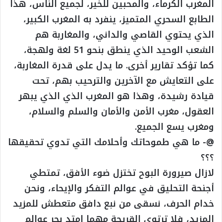
المغرب الكرماء، والمحبين للخير، لجميع الناس، هذا
الطابع السحري المتميز، ينفرد به المغرب الكبير،
الذي يحتوي القاصي والداني، والمغاربة هم
الشعب الوحيد الذي ينطق بنحو 51 لغة ولهجة،
كما تؤكد تقارير أخرى. ما يدل على قدرة المغاربة،
على التعايش مع الآخرين والترحيب بهم، تحت
قيادة رشيدة، وهذا هو المغرب الذي الذي يبهر
العقول، مغرب الأمن والأمان والسلم والسلام،
ومغرب يسع الجميع.
@- ما هي طموحاتك وأحلامك التي تدوي تحقيقها
؟؟؟
لازال صيرورة البوح تختزل ضوء الأفق، تمتطي
أجنحة التحليق في عوالم التفكر والإيحاء، ونحن
خدام الحرف، نسقى من نبع دافق متعطش للمزيد
المزيد، فلا ترتوي القريحة مهما امتد بحر عوالم