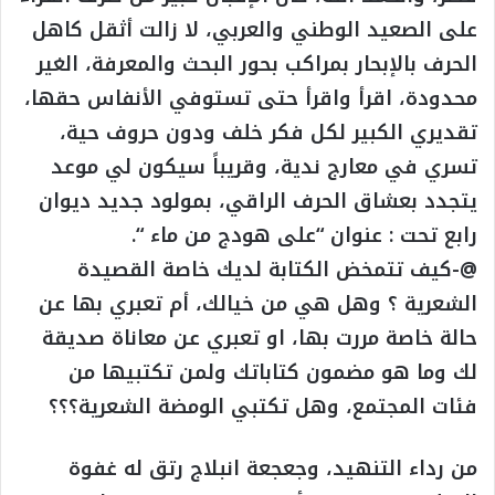
على الصعيد الوطني والعربي، لا زالت أثقل كاهل
الحرف بالإبحار بمراكب بحور البحث والمعرفة، الغير
محدودة، اقرأ واقرأ حتى تستوفي الأنفاس حقها،
تقديري الكبير لكل فكر خلف ودون حروف حية،
تسري في معارج ندية، وقريباً سيكون لي موعد
يتجدد بعشاق الحرف الراقي، بمولود جديد ديوان
رابع تحت : عنوان “على هودج من ماء “.
@-كيف تتمخض الكتابة لديك خاصة القصيدة
الشعرية ؟ وهل هي من خيالك، أم تعبري بها عن
حالة خاصة مررت بها، او تعبري عن معاناة صديقة
لك وما هو مضمون كتاباتك ولمن تكتبيها من
فئات المجتمع، وهل تكتبي الومضة الشعرية؟؟؟
من رداء التنهيد، وجعجعة انبلاج رتق له غفوة