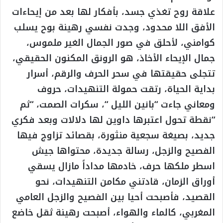
علاقة روح تغذي جسد، بأفكار لها بعد من إيحاءات
الأفق اللا محدود، وجدت نفسي رهينة بوح يسلب
كوامني، لأحلق في صور الجمال الغير ملموس،
جمال الإيحاء الأخاذ، هو الرونق المكنون الحقيقي،
تتجلى حقيقتها في سحر الحرف والرقم، أسرار
بداية الحياة، رتقت حمولة التنهيدات، حروف
ومعاني جاءت “بانين الليل “، سكرات الصمت، “ثم
“نقطة تحول اعتبرها داوين لها دلالات وبعد فكري
جديد، بصيغة سجعية منثورة، بقصائد تزاوج فيها
الفصيح والزجل، رسالة جديدة، محتواها جيش
اسطر ملكها حرف، خادمها مداداً مازال يسقي
أوراق الزمان، قادتني مكامن التنهيدات، نحو
القصيد، فأصبحت أحيا بين الفصيح والزجل العامي
المغربي، كالماء والهواء، أصبحت رهينة ثقل خاضع