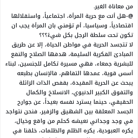
من معاناة الغير.
@-هل أنت مع حرية المرأة، اجتماعياً، واستقلالها
اقتصادياً، وسياسيا، أم تؤمني بان المرأة يجب ان
تكون تحت سلطة الرجل بكل شيءً؟؟؟
لا تتجسد الحرية في مواطن الحياة، إلا عن طريق
المبادئ الفكرية السليمة، هدفها الصلاح والنفع
للبشرية جمعاء، فهي مسيرة تكامل للجنسين، لبناء
أسس قوية، عمدها التفاهم، فالإنسان بطبعه
يبحث عن الحرية المقيدة، بقفص الذات الزائلة
والتفوق الكبير الدنيوي، الانسلاخ والكمال
الحقيقي، حينما يسترد نفسه بعيداً، عن جوارح
الجسد المعلقة بين الشهيق والزفير، فنحن نتواجد
في وجد وجداني نعيشه كحلم من واقع وخيال،
يكره العبودية، يكره الظلم والظلمات، خلقنا في