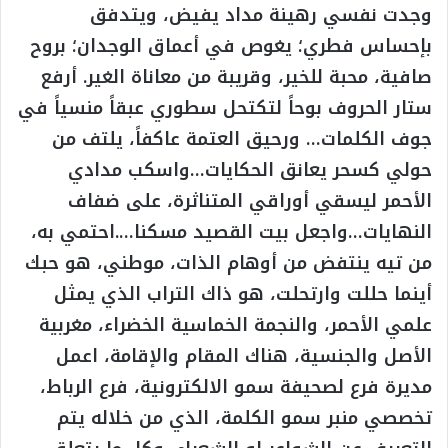
وجدت نفسي رهينة مداد يفيض، ويتدفق
بإحساس فطري؛ يغوص في أعماق الوجدان؛ بروح
صافية، محبة للخير، وقريبة من معاناة الغير. أرفع
ستار الحروف بوحاً لتكتحل سطوري عبقاً منسياً في
جوف الكلمات… ورحيق العتمة عاكفاً، يلتف من
حولي كسحر يعانق الحكايات…واسكب مدادي
الأحمر ليسقي أوراقي المتناثرة، على ضفاف
النهايات…واجعل بيت القصيد مسكنا….احتمي به،
من تيه ينتفض من أوهام الذات، موطني، هو حبك
أينما حللت وارتحلت، هو ذاك التراب الذي يمثل
علمي الأحمر، والنجمة الخماسية الخضراء، مغربية
الأصل والجنسية، هناك المقام والإقامة، اعمل
مديرة فرع لصحيفة سمو الالكترونية، فرع الرباط،
تخصصي منبر سمو الكلمة، الذي من خلاله يتم