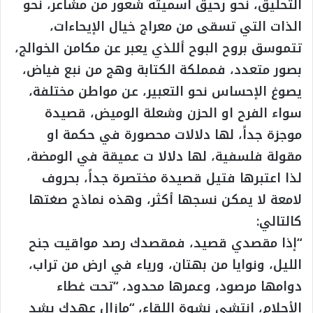
التحليق، نحو رحيق أسميته شعور من مشاعر، نحو
الذات التي تسقى من معراج خيال الإيحاءات،
تتموسق بروح البوح أللذي يعبر عن مكامن الخوالج،
بصور متعدد، فمملكة الكتابة وهج من نبع فياض،
يصوغ الإحساس نحو التعبير، عن مواطن مختلفة،
سواء الفرح او الحزن وشعلة الوميض، قصيدة
موجزة جداً، لها دلالات محصورة في حكمة او
مقولة فلسفية، لها دلالا ت عميقة في الومضة،
لذا اعتبرها فتيل قصيدة مختصرة جداً، بحروف
لامعة لا يمكن نسجها أكثر، وهذه نماذج صغتها
كالتالي:
“إذا مقصدي قصيد، فمقصدك رصد مواقيت جنح
الليل، ونوايا من بهتان، ورياء في ارض من تراب،
دوامها مرصود، وعمرها محدود، “تحت غطاء
الأحلام، انتشي نشوة اللقاء، “مازال عهدك يشد