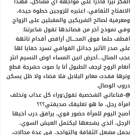
الفكر نيراً قادراً على مواجهة أي مشاكل، فهذا
الانفتاح الثقافي، اعتبره للزوجين خطوة جيدة،
ومعرفية لصالح الشريكين والمقبلين على الزواج.
وفي نموذج آخر من قصائدها تقول شاعرتنا:
اقطف حلما فوق المحــــال أراقص أقدام تائهة
على صدر الأثير جدائل القوافي تسرد خفايا لها
عجب المنال…أحرض انين المساء اوض النسيم انثر
أنغام الروح لرجف الطبول أنا يا صوت حشرجة قطع
وترها فقدت معابر البلابل فلا فضاء ولا ظل يسكن
دروب الوصال.
@-قناعاتي الشخصية تقول:وراء كل عذاب وتخلف
امرأة رجل، ما هو تعليقك صديقتي؟؟؟
أصبح اليوم للمرأة حضور قوي، يرافق درب أخيها
الرجل، ألذي يشجعها ليكتمل العيش السوي،
بحمل مشعل الثقافة والتواجد، في عدة مجالات،