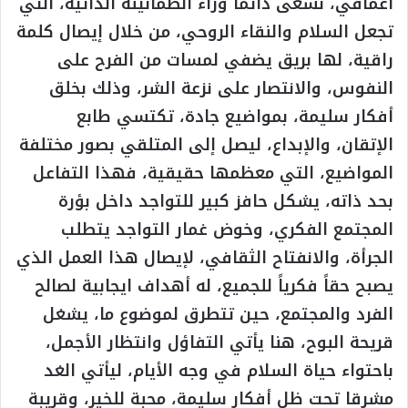
أعماقي، نسعى دائماً وراء الطمأنينة الذاتية، التي
تجعل السلام والنقاء الروحي، من خلال إيصال كلمة
راقية، لها بريق يضفي لمسات من الفرح على
النفوس، والانتصار على نزعة الشر، وذلك بخلق
أفكار سليمة، بمواضيع جادة، تكتسي طابع
الإتقان، والإبداع، ليصل إلى المتلقي بصور مختلفة
المواضيع، التي معظمها حقيقية، فهذا التفاعل
بحد ذاته، يشكل حافز كبير للتواجد داخل بؤرة
المجتمع الفكري، وخوض غمار التواجد يتطلب
الجرأة، والانفتاح الثقافي، لإيصال هذا العمل الذي
يصبح حقاً فكرياً للجميع، له أهداف ايجابية لصالح
الفرد والمجتمع، حين تتطرق لموضوع ما، يشغل
قريحة البوح، هنا يأتي التفاؤل وانتظار الأجمل،
باحتواء حياة السلام في وجه الأيام، ليأتي الغد
مشرقا تحت ظل أفكار سليمة، محبة للخير، وقريبة