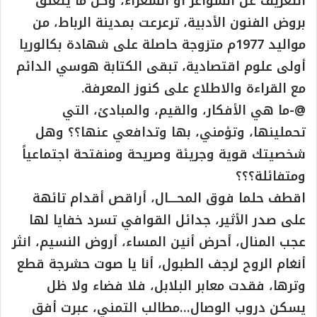
التعريف عن الشواعر او الشعراء، وكل ما يتعلق
بروض الفنون الأدبية، ترعرعت بمدينة الرباط، من
مواليد 1977م متزوجة حاصلة على شهادة بكالوريا
أولى علوم اقتصادية، تبقى الكتابة هوسي الدائم
مع القراءة والاطلاع على كنوز المعرفة.
@-ما هي الأفكار، والقيم، والمبادئ، التي
تحملينها، وتؤمني، بها وتدافعي عنها؟؟ وهل
شخصيتك قوية وجريئة وصريحة ومنفتحة اجتماعياً
ومتفائلة؟؟؟
اقطف حلما فوق المحــــال، أراقص أقدام تائهة
على صدر الأثير، جدائل القوافي تسرد خفايا لها
عجب المنال، أحرض أنين المساء، أروض النسيم، انثر
أنغام الروح لرجف الطبول، أنا يا صوت حشرجة قطع
وترها، فقدت معابر البلابل، فلا فضاء ولا ظل
يسكن دروب الوصال…مطالب التمني، عبرت أفق