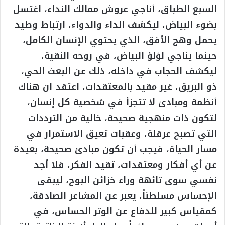
السبع الطباق، أناجي عروش ممالك النداء، اغتسل
بضوء البياض، ليكشف الداء والدواء، ارتباط وطيد
يحمل وهج الأفق، الذي يحتوي الإنسان الكامل،
حينما يناجي لؤلؤ البياض، في روحه النقية،
ليكشف الحجاب في داخله، ذلك عن البعث الحي،
ذو البريق، غير مقيد بالمعتقدات، اعتقد ان هناك
أنظمة ومبادئ لا تتجزأ في شخصية كل إنسان،
لتكون ذات منهجية صحيحة، خالية من الترددات
التي تصبح عرقلة، وعقبات تعيق الاستمرار في
مسار الحياة، فيجب أن تكون مبادئ صحيحة، بعيدة
عن أي أفكار ومعتقدات، تقيد الفكر، فلا أجد
نفسي سوى تائهة وراء خزائن البوح، ليبقى
الإحساس مسلطناً، يعبر عن المشاعر الصادقة،
كمقياس كبير للدفاع عن الوتر الحساس، في