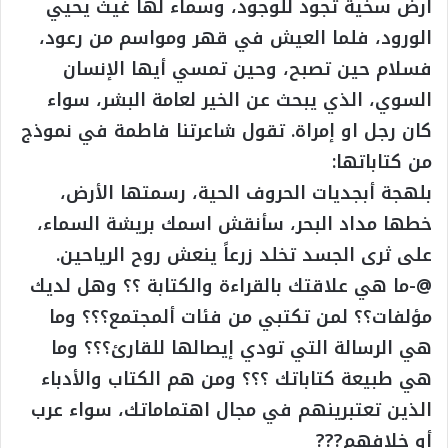
ارض سخية تجود للوجود، وسماء لها غيث يحيي
الورود، فلما العيش في قهر ومواسم من رعود،
فسلام حين تصبح، وحين تمسي أيها الإنسان
السوي، الذي يبحث عن الخير لعامة البشر، سواء
كان رجل او إمراة. تقول شاعرتنا فاطمة في نموذج
من كتاباتها:
بلهجة أبجديات الحروف الحية، رسمتها الأرض،
خطها مداد البحر، سأنقش اسمك بريشة السماء،
على ثرى الجسد تخلد زرعاً ينعش روح الرياحين.
@-ما هي علاقتك بالقراءة والكتابة ؟؟ وهل لديك
مؤلفات؟؟ لمن تكتبي من فئات ألمجتمع؟؟؟ وما
هي الرسالة التي تودي إيصالها للقارئ؟؟؟ وما
هي طبيعة كتاباتك ؟؟؟ ومن هم الكتاب والأدباء
الذين تعتبرينهم في مجال اهتماماتك، سواء عرب
أو خلافهم???