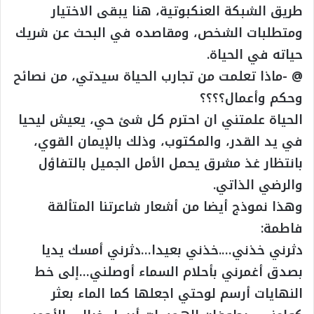
طريق الشبكة العنكبوتية، هنا يبقى الاختيار
ومتطلبات الشخص، ومقاصده في البحث عن شريك
حياته في الحياة.
@ -ماذا تعلمت من تجارب الحياة سيدتي، من نصائح
وحكم وأعمال؟؟؟؟
الحياة علمتني ان احترم كل شئ حي، يعيش ليحيا
في يد القدر، والمكتوب، وذلك بالإيمان القوي،
بانتظار غذ مشرق يحمل الأمل الجميل بالتفاؤل
والرضي الذاتي.
وهذا نموذج أيضا من أشعار شاعرتنا المتألقة
فاطمة:
دثرني خذني….خذني بعيدا…دثرني أمسك يديا
بصدق أغمرني بأحلام السماء أوصلني…إلى خط
النهايات أرسم لوحتي اجعلها كما الماء بعثر