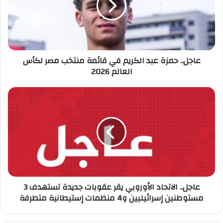
في
قائمة
منتخب
مصر
لكأس
العالم
عاجل.. حمزة عبد الكريم في قائمة منتخب مصر لكأس
2026
العالم 2026
عاجل..
الاتحاد
الأوروبي
يقر
عقوبات
جديدة
تستهدف
3
مستوطنين
إسرائيليين
عاجل.. الاتحاد الأوروبي يقر عقوبات جديدة تستهدف 3
و4
مستوطنين إسرائيليين و4 منظمات إستيطانية متطرفة
منظمات
إستيطانية