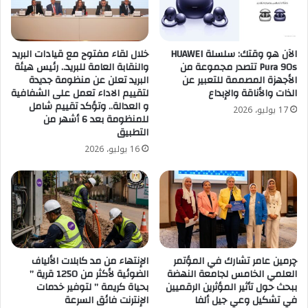
الآن هو وقتك: سلسلة HUAWEI
خلال لقاء مفتوح مع قيادات البريد
Pura 90s تتصدر مجموعة من
والنقابة العامة للبريد.. رئيس هيئة
الأجهزة المصممة للتعبير عن
البريد تعلن عن منظومة جديدة
الذات والأناقة والإبداع
لتقييم الاداء تعمل على الشفافية
و العدالة.. وتؤكد تقييم شامل
17 يوليو، 2026
للمنظومة بعد 6 أشهر من
التطبيق
16 يوليو، 2026
چرمين عامر تشارك في المؤتمر
الإنتهاء من مد كابلات الألياف
العلمي الخامس لجامعة النهضة
الضوئية لأكثر من 1250 قرية ”
ببحث حول تأثير المؤثرين الرقميين
بحياة كريمة ” لتوفير خدمات
في تشكيل وعي جيل ألفا
الإنترنت فائق السرعة