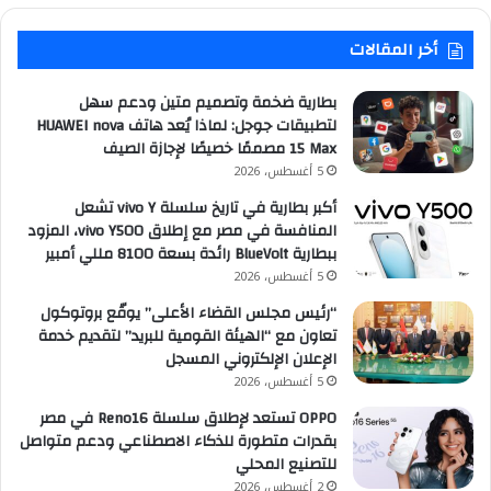
أخر المقالات
بطارية ضخمة وتصميم متين ودعم سهل
لتطبيقات جوجل: لماذا يُعد هاتف HUAWEI nova
15 Max مصممًا خصيصًا لإجازة الصيف
5 أغسطس، 2026
أكبر بطارية في تاريخ سلسلة vivo Y تشعل
المنافسة في مصر مع إطلاق vivo Y500، المزود
ببطارية BlueVolt رائدة بسعة 8100 مللي أمبير
5 أغسطس، 2026
“رئيس مجلس القضاء الأعلى” يوقّع بروتوكول
تعاون مع “الهيئة القومية للبريد” لتقديم خدمة
الإعلان الإلكتروني المسجل
5 أغسطس، 2026
OPPO تستعد لإطلاق سلسلة Reno16 في مصر
بقدرات متطورة للذكاء الاصطناعي ودعم متواصل
للتصنيع المحلي
2 أغسطس، 2026