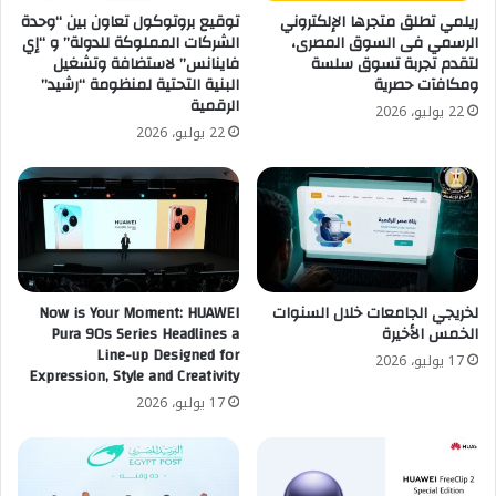
ريلمي تطلق متجرها الإلكتروني
توقيع بروتوكول تعاون بين “وحدة
الرسمي فى السوق المصرى،
الشركات المملوكة للدولة” و “إي
لتقدم تجربة تسوق سلسة
فاينانس” لاستضافة وتشغيل
ومكافآت حصرية
البنية التحتية لمنظومة “رشيد”
الرقمية
22 يوليو، 2026
22 يوليو، 2026
لخريجي الجامعات خلال السنوات
Now is Your Moment: HUAWEI
الخمس الأخيرة
Pura 90s Series Headlines a
Line-up Designed for
17 يوليو، 2026
Expression, Style and Creativity
17 يوليو، 2026