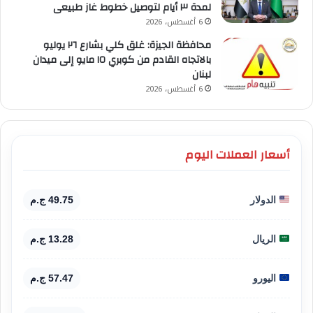
لمدة ٣ أيام لتوصيل خطوط غاز طبيعى
6 أغسطس، 2026
محافظة الجيزة: غلق كلي بشارع ٢٦ يوليو
بالاتجاه القادم من كوبري ١٥ مايو إلى ميدان
لبنان
6 أغسطس، 2026
أسعار العملات اليوم
الدولار
49.75 ج.م
الريال
13.28 ج.م
اليورو
57.47 ج.م