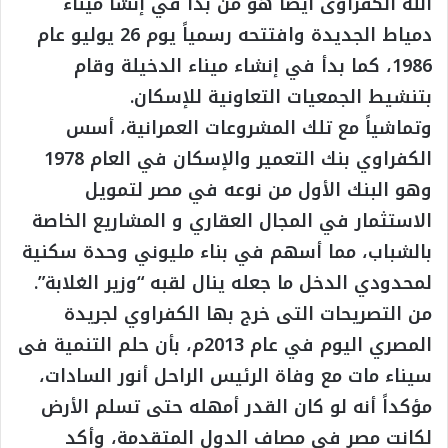
الله الكفراوى أيضا هو من بدأ في إنشأ ميناء
دمياط الجديدة وافتتحه رسمياً يوم 26 يوليو عام
1986، كما بدأ في إنشاء ميناء الدخيلة وقام
بتنشيط الجمعيات التعاونية للإسكان.
وتماشياً مع تلك المشروعات العمرانية، أسس
الكفراوي بنك التعمير والإسكان في العام 1978
وهو البنك الأول من نوعه في مصر لتمويل
الاستثمار في المجال العقاري و المشاريع الخاصة
بالشباب، مما أسهم في بناء مليوني وحدة سكنية
لمحدودي الدخل ما جعله ينال لقبه “وزير الغلابة”.
من التصريحات التى خرج بها الكفراوي لجريدة
المصري اليوم في عام 2013م، بأن حلم التنمية فى
سيناء مات مع وفاة الرئيس الراحل أنور السادات،
مؤكداً أنه لو كان القدر أمهله حتى تسلم الأرض
لكانت مصر فى مصاف الدول المتقدمة، وأكد