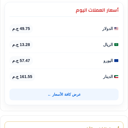
أسعار العملات اليوم
الدولار
49.75 ج.م
الريال
13.28 ج.م
اليورو
57.47 ج.م
الدينار
161.55 ج.م
عرض كافة الأسعار ←