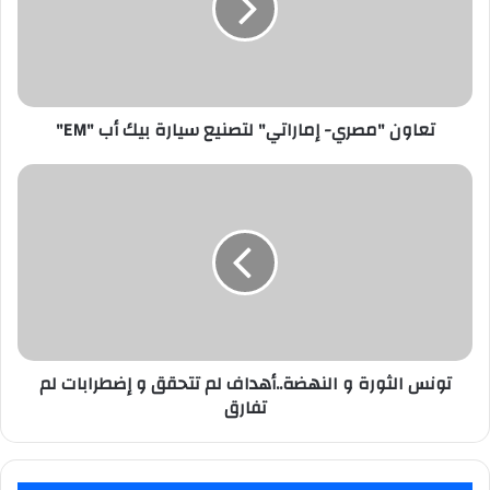
سيارة
بيك
أب
"EM"
تعاون "مصري- إماراتي" لتصنيع سيارة بيك أب "EM"
تونس
الثورة
و
النهضة..أهداف
لم
تتحقق
و
إضطرابات
لم
تفارق
تونس الثورة و النهضة..أهداف لم تتحقق و إضطرابات لم
تفارق