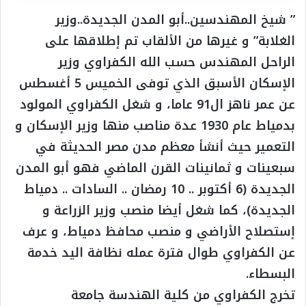
” شيخ المهندسين..أبو المدن الجديدة..وزير
الغلابة” و غيرها من الألقاب تم إطلاقها على
الراحل المهندس حسب الله الكفراوي وزير
الإسكان الأسبق الذي توفى الخميس 5 أغسطس
عن عمر ناهز ال91 عاما، و شغل الكفراوي المولود
بدمياط عام 1930 عدة مناصب منها وزير الإسكان و
التعمير حيث أنشأ معظم مدن مصر الحديثة في
سبعينات و ثمانينات القرن الماضي فهو أبو المدن
الجديدة (6 أكتوبر .. 10 رمضان .. السادات .. دمياط
الجديدة)، كما شغل أيضا منصب وزير الزراعة و
إستصلاح الأراضي و منصب محافظ دمياط، و عرف
عن الكفراوي طوال فترة عمله نظافة اليد خدمة
البسطاء.
تخرج الكفراوي من كلية الهندسة جامعة