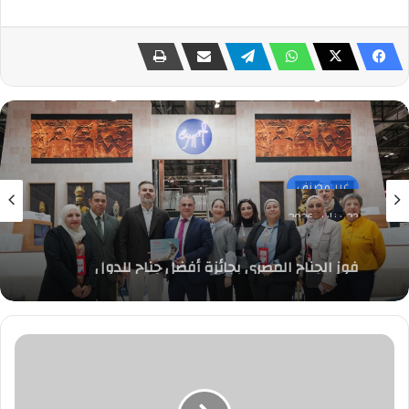
غير مصنف
23 يناير، 2026
فوز الجناح المصري بجائزة أفضل جناح للدول
المشاركة في المعرض السياحي الدولي FITUR
2026 بأسبانيا
تعاون
"مصري-
إماراتي"
لتصنيع