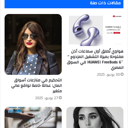
مقالات ذات صلة
هواوي تُطلق أول سماعات أذن
مفتوحة بميزة التشغيل المزدوج ”
HUAWEI FreeBuds 6″ في السوق
المصري
30 يونيو، 2025
التحكيم في منازعات أسواق
المال: عدالة خاصة لواقع مالي
متغير
27 يونيو، 2025