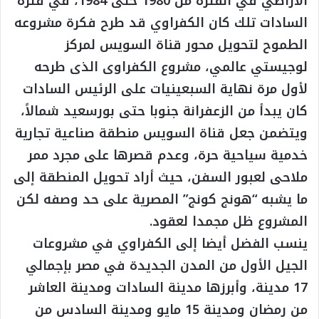
الأراضي في الفترة من 1980 حتى 1984، في فترة
السادات تلك كان الكفراوي قد طرح فكرة مشروعه
الطموح لتحويل محور قناة السويس لمركز
لوجيستي عالمي، مشروع الكفراوى الذى طرحه
لأول مرة نهاية السبعينيات على الرئيس السادات
كان يبدأ من الزعفرانة جنوبا حتى بورسعيد شمالاً،
ويتضمن جعل قناة السويس منطقة صناعية تجارية
خدمية سياحية حرة، وعدم قصرها على مجرد ممر
ملاحى لعبور السفن، حيث أراد تحويل المنطقة إلى
ما يشبه “هونج كونج” المصرية على حد وصفه لكن
المشروع ظل مجمدا لعقود.
ينسب الفضل أيضا إلى الكفراوي في مشروعات
الجيل الأول من المدن الجديدة في مصر بإجمالي
17 مدينة، وأبرزها مدينة السادات ومدينة العاشر
من رمضان ومدينة 15 مايو ومدينة السادس من