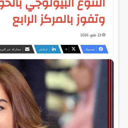
وتفوز بالمركز الرابع
23 مايو، 2026
فيسبوك
‫X
لينكدإن
مشاركة عبر البريد