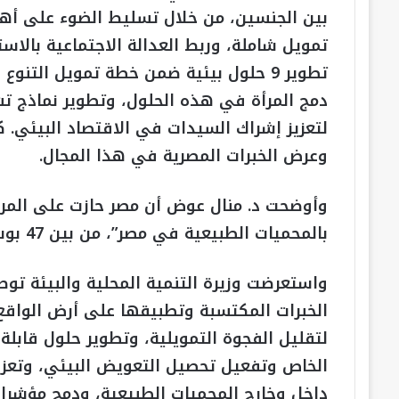
بين الجنسين، من خلال تسليط الضوء على أه
تمويل شاملة، وربط العدالة الاجتماعية بالاس
تطوير 9 حلول بيئية ضمن خطة تمويل التن
دمج المرأة في هذه الحلول، وتطوير نماذج تش
لتعزيز إشراك السيدات في الاقتصاد البيئي. 
وعرض الخبرات المصرية في هذا المجال.
وأوضحت د. منال عوض أن مصر حازت على المركز
بالمحميات الطبيعية في مصر”، من بين 47 بوسترًا تم تقديمها من مختلف الدول.
واستعرضت وزيرة التنمية المحلية والبيئة تو
الخبرات المكتسبة وتطبيقها على أرض الواقع
لتقليل الفجوة التمويلية، وتطوير حلول قابلة 
الخاص وتفعيل تحصيل التعويض البيئي، وتعزي
داخل وخارج المحميات الطبيعية، ودمج مؤشرات