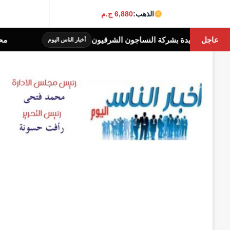
الذهب:
6,880 ج.م
عاجل
محافظة الجيزة: غلق جزئى لشارع جامعة الدول ا
أخبار الناس اليوم