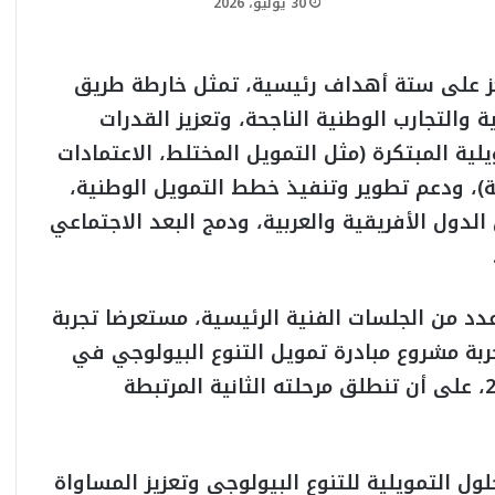
30 يوليو، 2026
كز على ستة أهداف رئيسية، تمثل خارطة طريق
 والتجارب الوطنية الناجحة، وتعزيز القدرات
لية المبتكرة (مثل التمويل المختلط، الاعتمادات
عة)، ودعم تطوير وتنفيذ خطط التمويل الوطنية،
الدول الأفريقية والعربية، ودمج البعد الاجتماعي
د من الجلسات الفنية الرئيسية، مستعرضا تجربة
بة مشروع مبادرة تمويل التنوع البيولوجي في
مصر، والذي بدأت مرحلته الأولى في عام 2022، على أن تنطلق مرحلته الثانية المرتبطة
ل التمويلية للتنوع البيولوجي وتعزيز المساواة