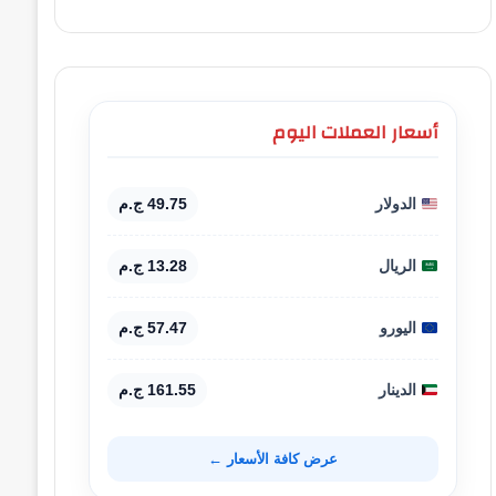
أسعار العملات اليوم
الدولار
49.75 ج.م
الريال
13.28 ج.م
اليورو
57.47 ج.م
الدينار
161.55 ج.م
عرض كافة الأسعار ←