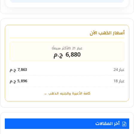
أسعار الذهب الآن
عيار 21 (الأكثر مبيعاً)
6,880 ج.م
عيار 24
7,863 ج.م
عيار 18
5,896 ج.م
كافة الأعيرة والجنيه الذهب ←
أخر المقالات