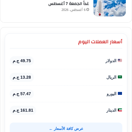
غداً الجمعة 7 أغسطس
6 أغسطس، 2026
أسعار العملات اليوم
الدولار
49.75 ج.م
الريال
13.28 ج.م
اليورو
57.47 ج.م
الدينار
161.81 ج.م
عرض كافة الأسعار ←