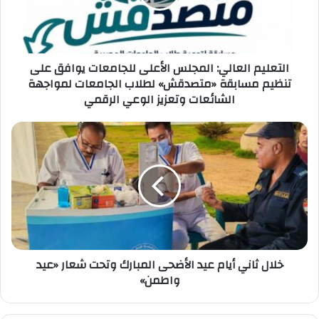
يوافق
على
تنظيم
مسابقة
«متصدقش»
التعليم العالي: المجلس الأعلى للجامعات يوافق على
لطلاب
تنظيم مسابقة «متصدقش» لطلاب الجامعات لمواجهة
الجامعات
الشائعات وتعزيز الوعي الرقمي
لمواجهة
الشائعات
خلال
وتعزيز
ثاني
الوعي
أيام
الرقمي
عيد
الأضحى
المبارك
وتحت
شعار
«عيد
واطمن»
خلال ثاني أيام عيد الأضحى المبارك وتحت شعار «عيد
واطمن»