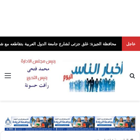
عاجل
حافظة الجيزة: غلق جزئى لشارع جامعة الدول العربية بتقاطعه مع شارع شهاب بالإتجاهين لمدة ٣ أيام لتوصيل 
بحث عن
الق